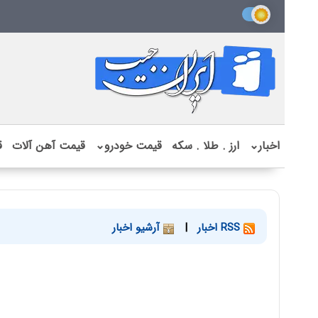
اخبار
⌄
ارز . طلا . سکه
قیمت خودرو
⌄
قیمت آهن آلات
ق
RSS اخبار
|
آرشیو اخبار