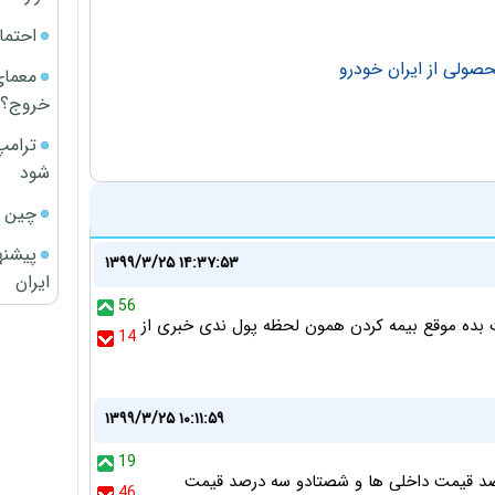
احتما
معمای
خروج؟
ترامپ
شود
چین ا
پیشنه
۱۳۹۹/۳/۲۵ ۱۴:۳۷:۵۳
ایران
56
 بده موقع بیمه کردن همون لحظه پول ندی خبری از
14
۱۳۹۹/۳/۲۵ ۱۰:۱۱:۵۹
19
رصد قیمت داخلی ها و شصتادو سه درصد قیمت
46