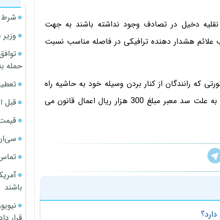
شرط م
 نقلیه دخیل در تصادف وجود نداشته باشند به جهت
وزیر 
ب علائم هشدار دهنده ترافیکی در فاصله مناسب نسبت
توافق
حمله به
ی که رانندگان از کنار بردن وسیله خود به حاشیه راه
تعطیل
امتناع کنند پلیس پس از حضور در محل هرکدام از آنها را به علت سد معبر مبلغ 300 هزار ریال اعمال قانون می
قبل ا
قیمت آپار
سی‌ان
تماس 
آمریک
باشند
دارد؟
قرار داد