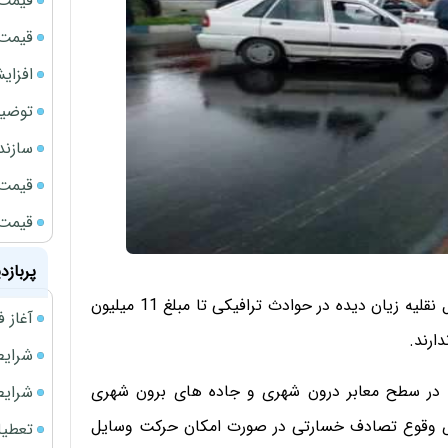
قیمت 
قیمت طلا
افزای
توضیح
سازند
قیمت ن
قیمت ب
پربازد
رئیس پلیس راهنمایی و رانندگی استان بوشهر گفت: وسایل نقلیه زیان دیده در حوادث ترافیکی تا مبلغ 11 میلیون
آغاز فروش فوری 
ارند.
شرایط فروش 
انه در سطح معابر درون شهری و جاده های برون شهری
شرایط فرو
ض وقوع تصادف خسارتی در صورت امکان حرکت وسایل
تعطیلی ادا