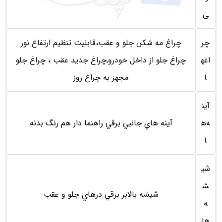
ی
چر
چراغ مه شكن جلو و عقب،قابليت تنظيم ارتفاع نور
اغه
چراغ جلو از داخل خودرو,چراغ جديد عقب ، چراغ جلو
ا
مجهز به چراغ روز
آين
ه‌ه
آينه هاي جانبي برقي راهنما دار هم رنگ بدنه
ا
شی
ش
شيشه بالابر برقي درهاي جلو و عقب
ه
ها