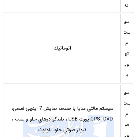
ن
سی
ست
م
اتوماتيك
ته
وی
ه
سی
ست
سيستم مالتي مديا با صفحه نمايش 7 اينچي لمسي،
م
GPS، DVD،پورت USB ، بلندگو درهاي جلو و عقب ،
ص
تيوتر صوتي جلو، بلوتوث
وت