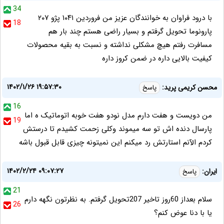
34
با درود فراوان به خوانندگان عزیز من فروردین ۱۰۴۱ پژو ۲۰۷
18
پارونوما تحویل گرفتم و بسیار راضی هستم چند بار هم
مسافرت رفتم هیچ مشکلی نداشته و نسبت به بقیه محصولات
کیفیت بالایی داره در ضمن کروز داره
۱۴۰۲/۱/۲۶ ۱۹:۵۷:۳۰
محسن کریمی پرید:
پاسخ
16
من دویست و هفت دارم مدل نودو هفت خوبه اتوماتیک ه اما
19
پارسال دنده اش تو سه میموند وکلی زحمت کشیدم تا درستش
کردم الآنم استارتش رد میکنم این نمیتونه چیزی قابل قبول باشه
۱۴۰۲/۲/۲۴ ۰۹:۰۷:۲۷
ایران:
پاسخ
21
سلام بعداز 60روز تاخیر 207تحویل گرفتم. به نظرتون نگهه دارم
26
یا با دنا عوض کنم؟