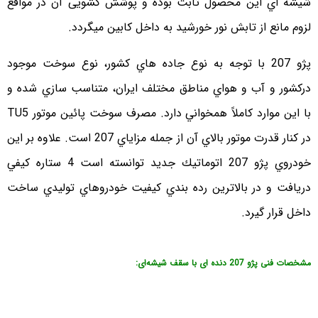
شیشه اي این محصول ثابت بوده و پوشش کشویی آن در مواقع
لزوم مانع از تابش نور خورشید به داخل کابین میگردد.
پژو 207 با توجه به نوع جاده هاي كشور، نوع سوخت موجود
دركشور و آب و هواي مناطق مختلف ايران، متناسب سازي شده و
با اين موارد كاملاً همخواني دارد. مصرف سوخت پائين موتور TU5
در كنار قدرت موتور بالاي آن از جمله مزاياي 207 است. علاوه بر اين
خودروي پژو 207 اتوماتيك جديد توانسته است 4 ستاره كيفي
دريافت و در بالاترين رده بندي كيفيت خودروهاي توليدي ساخت
داخل قرار گيرد.
مشخصات فنی پژو 207 دنده ای با سقف شیشه‌ای: