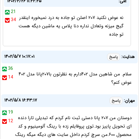
علی:
۱۴۰۲/۴/۲۶ ۱۱:۴۲:۴۵
21
نه عوض نکنید ۲۰۷ اصلن تو جاده به درد نمیخوره اینقدر
34
گیج میزنه وتعادل نداره دنا پلاس یه ماشین دیگه هست
تو جاده
۱۴۰۲/۵/۷ ۱۰:۱۷:۰۱
هدایت:
پاسخ
36
سلام. من شاهین مدل ۴۰۲دارم به نظرتون با۲۰۷پانا مدل ۴۰۲
14
عوض کنم؟
۱۴۰۲/۵/۸ ۱۶:۴۳:۱۷
مهران:
پاسخ
19
دوستان من ۲۰۷ پانا دستی ثبت نام کردم که تبدیلی تارا دنده
12
ای تحویل پاییز بود.توی پروفایلم زده با رینگ آلومینیوم و کد
محصول ۶۰۰.من سرچ کردم داخل سایت های دیگه میگه رینگ