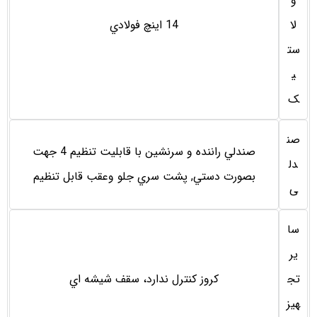
و
لا
14 اينچ فولادي
ست
ی
ک
صن
صندلي راننده و سرنشين با قابليت تنظيم 4 جهت
دل
بصورت دستي, پشت سري جلو وعقب قابل تنظيم
ی
سا
یر
تج
كروز كنترل ندارد، سقف شيشه اي
هیز