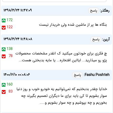
۱۳۹۸/۴/۲۴ ۱۱:۴۷:۰۹
رهگذر:
پاسخ
172
بنگاه ها پر از ماشین شده ولی خریدار نیست
122
۱۳۹۸/۴/۲۴ ۱۱:۴۸:۰۸
آرین:
پاسخ
138
چ فکری برای خودتون میکنید ک انقدر مشخصات محصولات
78
پژو رو میذارید... ایااین افتخاره... یا مایه بدبختی هست...
۱۴۰۰/۶/۱۰ ۰۰:۰۸:۰۶
Fashu Poshteh:
پاسخ
160
خدایا چقدر بدبختیم که نمی‌توانیم یه خودرو خوب و روز دنیا
83
سوار بشویم تا کی باید برای ما دیگران تصمیم بگیرند چه
بخوریم و چه بپوشیم و چه سوار بشویم و.....