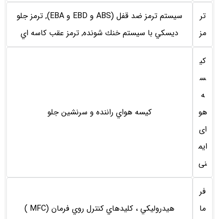
تر
سيستم ترمز ضد قفل (ABS و EBD ‌و EBA), ترمز جلو
مز
ديسكي با سيستم خنك شونده, ترمز عقب كاسه اي
کی
س
ه
هو
كيسه هواي راننده و سرنشين جلو
ای
ایم
نی
فر
ما
هيدروليكي ، كليدهاي كنترل روي فرمان (MFC )