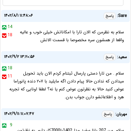
۱۴۰۲/۸/۱ ۱۱:۴۸:۰۶
Sare:
پاسخ
14
سلام به نظرمن که الان تارا با امکاناتش خیلی خوب و عالیه
18
واقعا از همشون سره مخصوصا با قسمت الانش
۱۴۰۲/۹/۲ ۱۳:۲۰:۵۶
سعید:
پاسخ
18
سلام . من تارا دستی پارسال ثبتنام کردم الان باید تحویل
11
میدادن که ندادن حالا پیام دادن اگه مایلید با ۲۰۷ دنده پانوراما
عوض کنید حالا به نظرتون عوض کنم یا نه؟ لطفا اونایی که تجربه
هرد و اطلاعاتشو دارن جواب بدن.
۱۴۰۲/۹/۱۱ ۱۱:۰۷:۴۷
مهربان:
پاسخ
9
سلام. من 207 پانا سفید مدل1402با7000کار دارم. به نظرتون