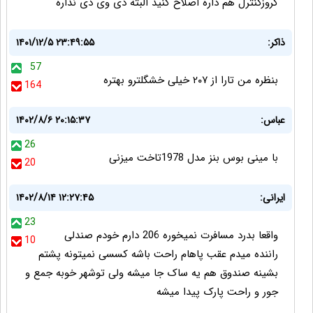
کروزکنترل هم داره اصلاح کنید البته دی وی دی نداره
ذاکر:
۱۴۰۱/۱۲/۵ ۲۳:۴۹:۵۵
57
بنظره من تارا از ۲۰۷ خیلی خشگلترو بهتره
164
عباس:
۱۴۰۲/۸/۶ ۲۰:۱۵:۳۷
26
با مینی بوس بنز مدل 1978تاخت میزنی
20
ایرانی:
۱۴۰۲/۸/۱۴ ۱۲:۲۷:۴۵
23
واقعا بدرد مسافرت نمیخوره 206 دارم خودم صندلی
10
راننده میدم عقب پاهام راحت باشه کسسی نمیتونه پشتم
بشینه صندوق هم یه ساک جا میشه ولی توشهر خوبه جمع و
جور و راحت پارک پیدا میشه