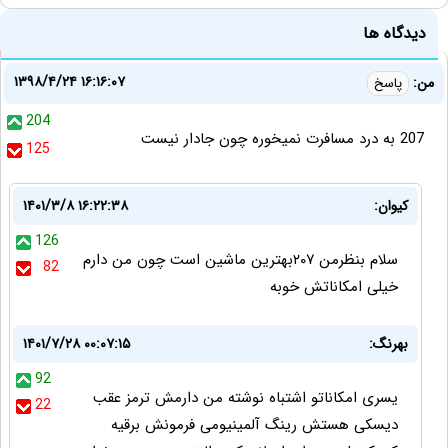
دیدگاه ها
۱۳۹۸/۴/۲۴ ۱۶:۱۶:۰۷
من:
پاسخ
204
207 به درد مسافرت نمیخوره چون جادار نیست
125
کیوان:
۱۴۰۱/۳/۸ ۱۶:۲۲:۳۸
126
سلام بنظرمن ۲۰۷بهترین ماشین است چون من دارم
82
خیلی امکاناتش خوبه
بهرنگ:
۱۴۰۱/۷/۲۸ ۰۰:۰۷:۱۵
92
یسری امکاناتو اشتباه نوشته من دارمش ترمز عقب
22
دیسکی هستش رینگ آلمینیومی فرمونش برقیه