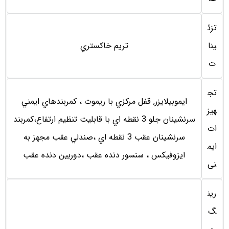
تزئ
ینا
تريم خاكستري
ت
تج
ايموبيلايزر, قفل مركزي با ريموت ، كمربندهاي ايمني
هیز
سرنشينان جلو 3 نقطه اي با قابليت تنظيم ارتفاع،كمربند
ات
سرنشينان عقب 3 نقطه اي ،صندلي عقب مجهز به
ایم
ايزوفيكس ، سنسور دنده عقب ،دوربين دنده عقب
نی
رین
گ