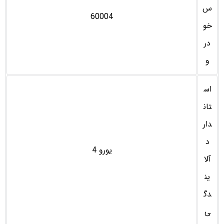
س
60004
خو
در
و
اس
تان
دار
د
يورو 4
آلا
ین
دگ
ی