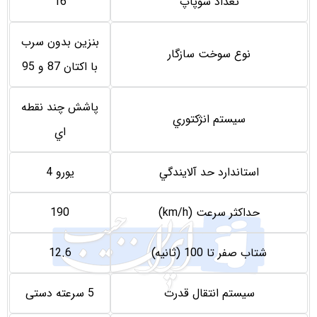
تعداد سوپاپ
16
بنزين بدون سرب
نوع سوخت سازگار
با اكتان 87 و 95
پاشش چند نقطه
سيستم انژكتوري
اي
استاندارد حد آلايندگي
يورو 4
حداکثر سرعت (km/h)
190
شتاب صفر تا 100 (ثانیه)
12.6
سيستم انتقال قدرت
5 سرعته دستی