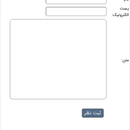
پست
الکترونیک:
متن: