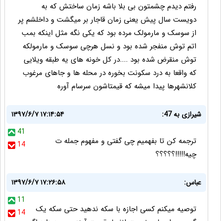
رفتم دیدم چشمتون بی بلا باشه زمان ساختش که به
دویست سال پیش یعنی زمان قاجار بر میگشت و داخلشم پر
از سوسک و مارمولک مرده بود که یکی نگه مثل اینکه بمب
اتم توش منفجر شده بود و نسل هرچی سوسک و مارمولکه
توش منقرض شده بود ....در کل خونه های یه طبقه ویلایی
که واقعا به درد سکونت بخوره در محله ها و جاهای مرغوب
کلانشهرها پیدا میشه که قیمتاشون سرسام آوره
شیرازی به 47:
۱۳۹۷/۶/۷ ۱۷:۱۴:۵۴
41
ترجمه کن تا بفهمیم چی گفتی و مفهوم جمله ت
14
چیه!!!!!؟؟؟؟؟
عباس:
۱۳۹۷/۶/۷ ۱۷:۲۶:۵۸
11
توصیه میکنم کسی اجازه با سکه ندهید حتی سکه یک
14