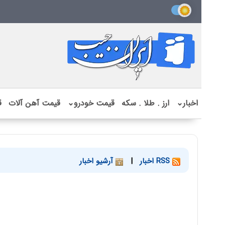
اخبار
⌄
ارز . طلا . سکه
قیمت خودرو
⌄
قیمت آهن آلات
ق
RSS اخبار
|
آرشیو اخبار