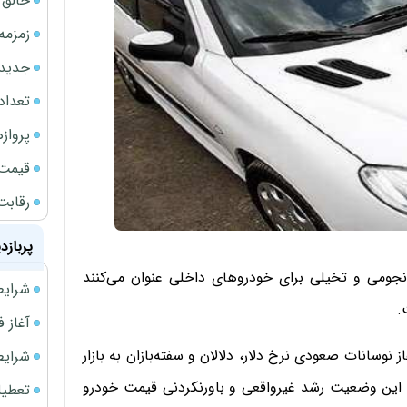
خالق ChatGPT زیر ذره‌بین وزارت دادگستری آمر
زمزمه
جدیدتر
تعداد
پروازهای 
قیمت سکه
رقابت
پربازد
 نجومی و تخیلی برای خودروهای داخلی عنوان می‌کنند
شرایط فروش 
.
آغاز فروش فوری 
ز نوسانات صعودی نرخ دلار، دلالان و سفته‌بازان به بازار
شرایط فرو
 این وضعیت رشد غیرواقعی و باورنکردنی قیمت خودرو
تعطیلی ادا