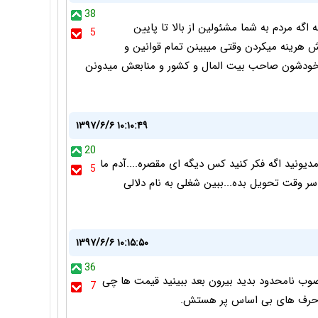
38
گه مردم به شما مشئولین از بالا تا پایین
5
هرینه میکردن وقتی میبینن تمام قوانین و
ودشون صاحب بیت المال و کشور و منابعش میدونن
۱۳۹۷/۶/۶ ۱۰:۱۰:۴۹
20
دیونید اگه فکر کنید کس دیگه ای مقصره....آدم ما
5
وقت تحویل بده...ببین شغلی به نام دلالی
۱۳۹۷/۶/۶ ۱۰:۱۵:۵۰
36
صوب نامحدود بدید بیرون بعد ببینید قیمت ها چی
7
از حرف های بی اساس پر هستش.