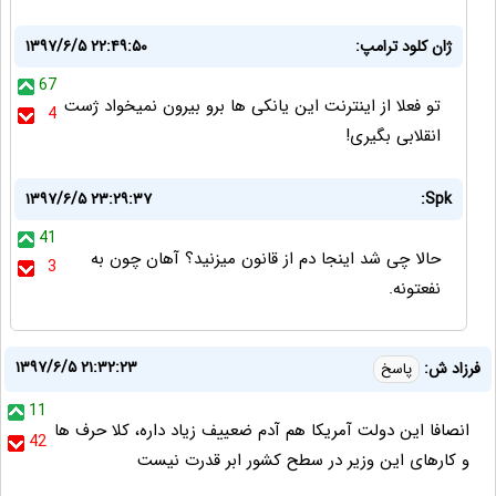
ژان کلود ترامپ:
۱۳۹۷/۶/۵ ۲۲:۴۹:۵۰
67
تو فعلا از اینترنت این یانکی ها برو بیرون نمیخواد ژست
4
انقلابی بگیری!
۱۳۹۷/۶/۵ ۲۳:۲۹:۳۷
Spk:
41
حالا چی شد اینجا دم از قانون میزنید؟ آهان چون به
3
نفعتونه.
۱۳۹۷/۶/۵ ۲۱:۳۲:۲۳
فرزاد ش:
پاسخ
11
انصافا این دولت آمریکا هم آدم ضعییف زیاد داره، کلا حرف ها
42
و کارهای این وزیر در سطح کشور ابر قدرت نیست