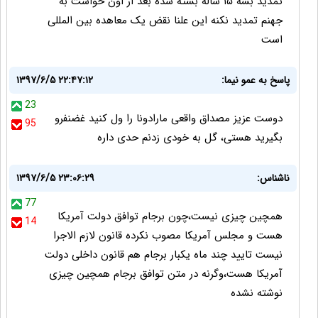
تمدید بشه ۱۵ ساله بسته شده بعد از اون خواست به
جهنم تمدید نکنه این علنا نقض یک معاهده بین المللی
است
پاسخ به عمو نیما:
۱۳۹۷/۶/۵ ۲۲:۴۷:۱۲
23
دوست عزیز مصداق واقعی مارادونا را ول کنید غضنفرو
95
بگیرید هستی، گل به خودی زدنم حدی داره
ناشناس:
۱۳۹۷/۶/۵ ۲۳:۰۶:۲۹
77
همچین چیزی نیست،چون برجام توافق دولت آمریکا
14
هست و مجلس آمریکا مصوب نکرده قانون لازم الاجرا
نیست تایید چند ماه یکبار برجام هم قانون داخلی دولت
آمریکا هست،وگرنه در متن توافق برجام همچین چیزی
نوشته نشده