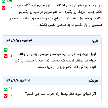
126
ایران باید بره شورای حل اختلاف بازار روبروی ایستگاه مترو ،
7
حکم جلب آمریکا رو بگیره . ما هم سریع ترامپ رو بگیریم
بکنیم تو صندوق عقب تیبا ۲ هاچ بک و تا دم درب دادسرا هم در
صندوق را باز نکنیم تا به سختی نفس بکشه .
علی:
۱۳۹۷/۶/۵ ۲۲:۵۲:۳۹
53
ایول پیشنهاد خوبی بود درضمن میتونی بزنی تو چاله
2
چوله ها بیشتر اذیت شه دست انداز هم با سرعت رد کن
البته بعدش فکر نکنم چیزی از تیبا بمونه
خودشم:
۱۳۹۷/۶/۶ ۰۱:۰۳:۲۱
26
اگر تیبای مورد نظر وسط راه خراب شد چی کنیم؟
2