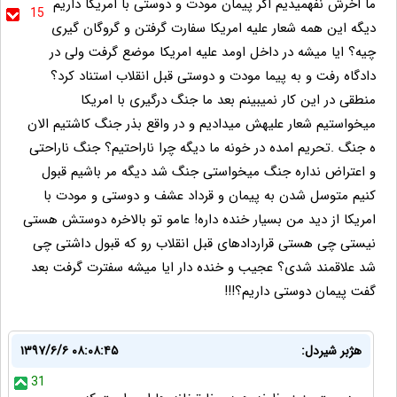
ما اخرش نفهمیدیم اگر پیمان مودت و دوستی با امریکا داریم
15
دیگه این همه شعار علیه امریکا سفارت گرفتن و گروگان گیری
چیه؟ ایا میشه در داخل اومد علیه امریکا موضع گرفت ولی در
دادگاه رفت و به پیما مودت و دوستی قبل انقلاب استناد کرد؟
منطقی در این کار نمیبینم بعد ما جنگ درگیری با امریکا
میخواستیم شعار علیهش میدادیم و در واقع بذر جنگ کاشتیم الان
ه جنگ .تحریم امده در خونه ما دیگه چرا ناراحتیم؟ جنگ ناراحتی
و اعتراض نداره جنگ میخواستی جنگ شد دیگه مر باشیم قبول
کنیم متوسل شدن به پیمان و قرداد عشف و دوستی و مودت با
امریکا از دید من بسیار خنده داره! عامو تو بالاخره دوستش هستی
نیستی چی هستی قراردادهای قبل انقلاب رو که قبول داشتی چی
شد علاقمند شدی؟ عجیب و خنده دار ایا میشه سفترت گرفت بعد
گفت پیمان دوستی داریم؟!!!
هژبر شیردل:
۱۳۹۷/۶/۶ ۰۸:۰۸:۴۵
31