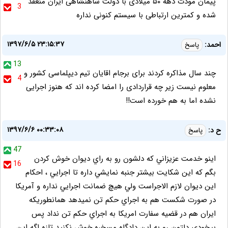
پیمان مودت دهه ۵۰ میلادی با دولت شاهنشاهی ایران منعقد
3
شده و کمترین ارتباطی با سیستم کنونی نداره
۱۳۹۷/۶/۵ ۲۳:۱۵:۳۷
احمد:
پاسخ
13
چند سال مذاکره کردند برای برجام اقایان تیم دیپلماسی کشور و
4
معلوم نیست زیر چه قراردادی را امضا کرده اند که هنوز اجرایی
نشده اما به هم خورده است!!
۱۳۹۷/۶/۶ ۰۰:۳۳:۰۸
ح د:
پاسخ
47
اينو خدمت عزيزاني كه دلشون رو به راي ديوان خوش كردن
16
بگم كه اين شكايت بيشتر جنبه نمايشي داره تا اجرايي ، احكام
اين ديوان لازم الاجراست ولي هيچ ضمانت اجرايي نداره و آمريكا
در صورت شكست هم به اجراي حكم تن نميدهد همانطوريكه
ايران هم در قضيه سفارت امريكا به اجراي حكم تن نداد پس
بيخودي دلتون رو به اين دادگاه مسخره خوش نكنيد تازه اگه اين