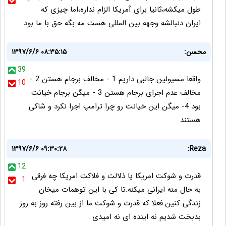
طول میکشه،ثانیا برای آمریکا الزام نداره،اما چیزی که
ایران دنبالشه وجهه بین المللی هست مه بگه حق با ما بود
محسن:
۱۳۹۷/۶/۶ ۰۸:۳۵:۱۵
39
واقعا مسیولین جالبی داریم 1 - مخالف برجام هستن 2 -
10
مخالف عدم اجرای برجام هستن 3 - میگن برجام خیانت
بود 4- میگن این خیانت رو چرا ترامپ اجرا نکرد و شاکی
هستند
۱۳۹۷/۶/۶ ۰۹:۳۰:۲۸
Reza:
12
قدرت و شوکت امریکا یا ذلالت و فلاکت امریکا چه فرقی
1
به حال منه ایرانی میکنه.تا کی با این توهمات میخان
زندگی کنین.فعلا که قدرت و شوکت ما از بین رفته روز به روز
بدبخت شدیم نه اینده ای نه امیدی