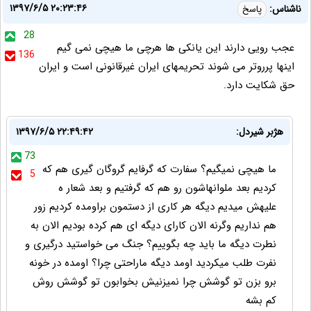
۱۳۹۷/۶/۵ ۲۰:۲۳:۴۶
ناشناس:
پاسخ
28
عجب رویی دارند این یانکی ها هرچی ما هیچی نمی گیم
136
اینها پرروتر می شوند تحریمهای ایران غیرقانونی است و ایران
حق شکایت دارد.
هژبر شیردل:
۱۳۹۷/۶/۵ ۲۲:۴۹:۴۲
73
ما هیچی نمیگیم؟ سفارت که گرفایم گروگان گیری هم که
5
کردیم بعد ملوانهاشون رو هم که گرفتیم و بعد شعار ه
علیهش میدیم دیگه هر کاری از دستمون براومده کردیم زور
هم نداریم وگرنه الان کارای دیگه ای هم کرده بودیم الان به
نطرت دیگه ما باید چه بگوییم؟ جنگ می خواستید درگیری و
نفرت طلب میکردید اومد دیگه ماراحتی چرا؟ اومده در خونه
برو بزن تو گوشش چرا نمیزنیش بخوابون تو گوشش روش
کم بشه