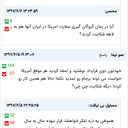
محسن:
۱۳۹۷/۶/۶ ۱۳:۲۴:۵۹
8
آیا در زمان گروگان گیری سفارت امریکا در ایران آنها هم به
1
لاهه شکایت کردند؟
۱۳۹۷/۶/۵ ۱۹:۱۳:۰۷
عمو نیما:
پاسخ
169
خودتون توی قرارداد نوشتید و امضا کردید هر موقع آمریکا
37
خواست می تونه برجام رو تمدید نکنه! حالا هم همین کار رو
کرده! دیگه شکایت چی چی؟
مسئول بی لیاقت:
۱۳۹۷/۶/۵ ۲۲:۴۵:۲۵
32
هموطن یه ذره تفکر خواهشا، قرار نبوده سال به سال
98