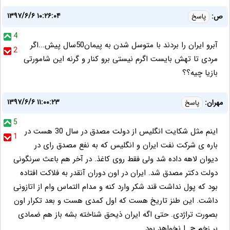
۱۳۹۷/۶/۶ ۱۰:۲۶:۰۴
ص:
پاسخ
4
آبرو ایران را بردند با متوسل شدن به پیمان50سال پیش...اگر
2
مردی تا تهش بایست اگرم نیستی برو کنار و گرنه این شامورتی
بازیا چیه؟؟
۱۳۹۷/۶/۶ ۱۱:۰۰:۲۳
مهران:
پاسخ
5
اینم مثل شکایت انگلیس از دولت مصدق در سال 30 هست در
1
باره ی شرکت نفت ایران و انگلیس که به نفع مصدق رای در
دیوان لاهه داده شد ولی فقط روی کاغذ. در آخر هم باعث سرنگونی
دولت دکتر مصدق شد. ایران در اون دوران آنقدر به فلاکت افتاده
بود که پول نداشت قند شکر وارد کنه و مدام التماس وام از اتازونی
داشت. این طنز تاریخ هست که اول کمدی هست و بعد تکرار اون
بصورت تراژدی. حتی اگه ایران ذیحق شناخته بشه باز هم ضمادی
بر زخم ج. ا نخواهد بود.