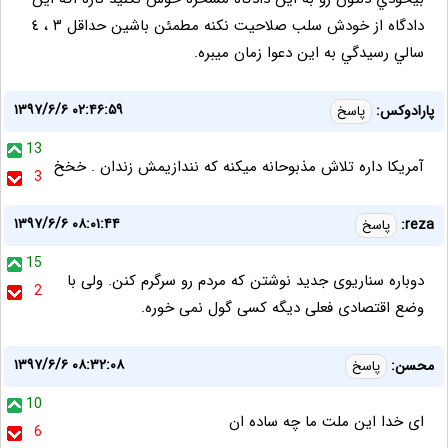
دادگاه از خودش سلب صلاحيت نكنه مطمئن باشين حداقل ٣ ، ٤
سالي رسيدگي به اين دعوا زمان ميبره.
۱۳۹۷/۶/۶ ۰۲:۴۶:۵۹
پارادوکس:
پاسخ
13
آمریکا داره تلاش مذبوحانه میکنه که نندازیمش زندان . خخخ
3
۱۳۹۷/۶/۶ ۰۸:۰۱:۴۴
reza:
پاسخ
15
دوباره سناریوی جدید نوشتن که مردم رو سرگرم کنن. ولی با
2
وضع اقتصادی فعلی دیگه کسی گول نمی خوره.
۱۳۹۷/۶/۶ ۰۸:۳۲:۰۸
محسن:
پاسخ
10
ای خدا این ملت ما چه ساده ان
6