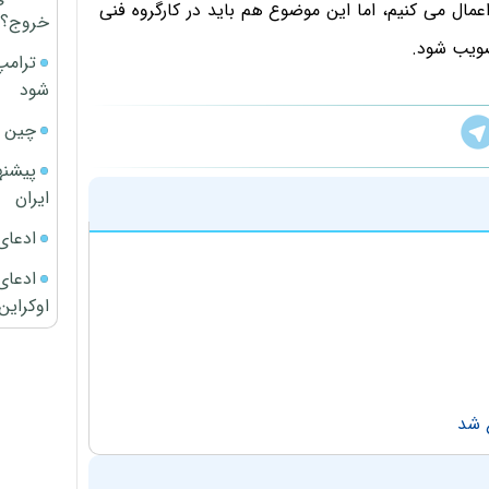
ال می کنیم،​ اما این موضوع هم ­باید در کارگروه فنی
خروج؟
صویب شود.
ترامپ
شود
چین ا
پیشنه
ایران
ادعای
ادعای 
اوکراین
 شد