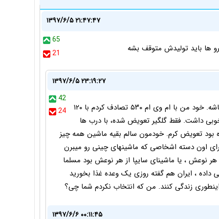
۱۳۹۷/۶/۵ ۲۱:۴۷:۴۷
65
21
۱۳۹۷/۶/۵ ۲۳:۱۹:۲۷
42
کدوم خودروی تولید داخل ایمنی داره که ۲۰۷ داشته باشه. خود من با ام وی ام ۵۳۰ تصادف کردم با ۱۲۰
24
خوبی داشت. فقط گلگیر تعویض شده، با درب ها
بود تعویض کرم. خودمون سالم بقیه ماشین همه چیز
برای اون دسته اشخاصی که ماشینهای چینی رو میبرن
 هر نوعش ، یا ماشینای سایپا از هر نوعش بود مسلما
داده ، ایران هم گفته روزی یک وعده غذا بخورید
ینطوری زندگی کنند. من که انتخاب نکردم شما چی؟
۱۳۹۷/۶/۶ ۰۰:۱۱:۴۵