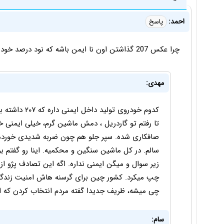
احمد:
پاسخ
چرا عكس 207 گذاشتن اون نا ايمن باشه كه نود درصد خودرو ها بايد توليدش متوقف بشه
مهدی:
تا رفتم تو گاردریل ، دمش ماشین گرم، خیلی ایمنی 
صافکاری شده. سپر جلو هم چون ضربه شدیدی خورده 
سالم. در کل ماشین سنگین و محکمیه. اینا رو گفتم 
زیر سوال و میگن ایمنی نداره. اگه این تصادف پژو از
چپ میکرد. کشور چین برای گرسنه هاش امنیت زندگی 
چی میشه، ظریف جدیدا گفته مردم انتخاب کردن که ا
سام: