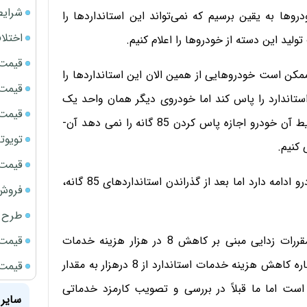
شرایط
ام از خودروها به یقین برسیم که نمی‌تواند ­این استانداردها را
اختلا
تولید این دسته از خودروها را اعلام کنیم.
قیمت سک
مکن است خودروهایی­ از همین الان این استانداردها­ را
قیمت ج
استاندارد را پاس کند اما خودروی دیگر همان واحد یک
قیمت سکه
سال بعد پاس کند اما اگر پس از مدتی مشخص شود شرایط آن خودرو اجازه پاس کردن 85­ گانه را نمی دهد آن­
تویوتا bZ5 برای نخستین بار وارد بازار ای
 کنیم.
قیمت سک
وی اضافه کرد: البته تا زمانی که بررسی می کنیم تولید خودرو ادامه ­دارد اما بعد از گذراندن استانداردهای 85 گانه،
فروش فور
طرح ج
قیمت سک
رئیس سازمان ملی استاندارد درباره مصوبه اخیر هیئت مقررات زدایی مبنی بر کاهش 8 در هزار هزینه خدمات
استاندارد کالاها گفت: چیزی را که هیئت­ مقررات زدایی درباره کاهش هزینه خدمات استاندارد از 8 درهزار­ به مقدار
قیمت سک
است اما ما قبلاً در بررسی و تصویب­ کارمزد خدماتی
سایر 