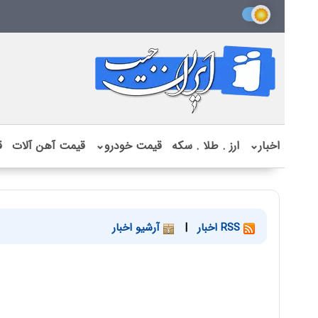
اخبار
⌄
ارز . طلا . سکه
قیمت خودرو
⌄
قیمت آهن آلات
ق
RSS اخبار
|
آرشیو اخبار