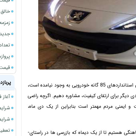
قیمت نف
خالق ChatGPT زیر ذره‌بین وزارت دادگستری آمر
زمزمه
جدیدتر
تعداد
پروازهای 
قیمت سکه
پربازد
نیره پیروزبخت با بیان اینکه تغییری در برنامه اجرایی کردن استانداردهای 85 گانه خودرویی به وجود نیامده است،
دی دیگر برای ارتقای کیفیت، مشاوره دهیم. اگرچه راضی
آغاز فروش فوری 
و ایمنی مردم مهمتر است ­بنابراین از یک دی ماه،
شرایط فروش 
شرایط فرو
تعطیلی ادا
وی اضافه کرد: با خودروسازان و وزارت صنعت در حال هماهنگی هستیم تا از یک دیماه­ که بازرسی ها در راستای­