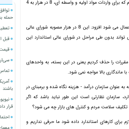
سازمان، برای واحدهای تولیدی،​ این تسهیلات را قائل شدیم­ که ­برای واردات مواد اولیه و واسطه ای،​ 8 در هزار ­به 4
توافق
حمله به
پیروز بخت با بیان اینکه برای بقیه کالاها این 8 در هزار اعمال می شود افزود: این 8 در هزار مصوبه شورای عالی
تعطیل
می تواند بدون طی مراحل در­ شورای عالی استاندارد این
قبل ا
قیمت آپار
سی‌ان
مقررات را حذف کردیم یعنی در این بسته،​ به واحدهای
تماس 
با ماندگاری­ بالا مواجه نمی شود.
آمریک
ه به عنوان سازمان درآمد - هزینه نگاه شده و برمبنای در
باشند
د،​ سازمان نظارتی است این طور نباید باشد که اگر
قرار داد
یف سلامت مردم و ­کنترل های بازار چه می شود؟­
احتما
 لازم برای کارهای استاندارد داده شود ما حرفی نداریم و
معمای