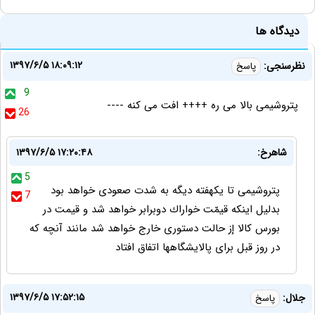
دیدگاه ها
۱۳۹۷/۶/۵ ۱۸:۰۹:۱۲
نظرسنجی:
پاسخ
9
پتروشیمی بالا می ره ++++ افت می کنه ----
26
شاهرخ:
۱۳۹۷/۶/۵ ۱۷:۲۰:۴۸
5
پتروشيمى تا يكهفته ديگه به شدت صعودى خواهد بود
7
بدليل اينكه قيمّت خواراك دوبرابر خواهد شد و قيمت در
بورس كالا إز حالت دستورى خارج خواهد شد مانند آنچه كه
در روز قبل براى پالايشگاهها اتفاق افتاد
۱۳۹۷/۶/۵ ۱۷:۵۲:۱۵
جلال:
پاسخ