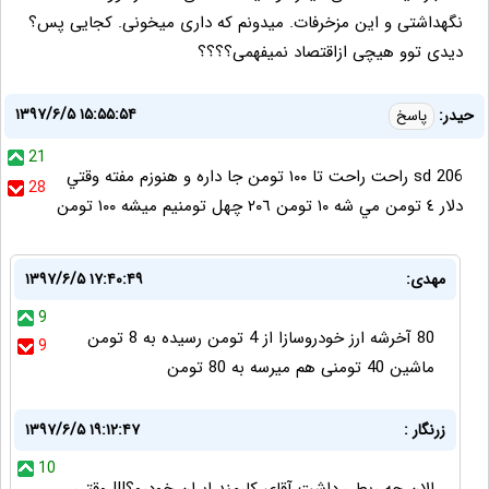
نگهداشتی و این مزخرفات. میدونم که داری میخونی. کجایی پس؟
دیدی توو هیچی ازاقتصاد نمیفهمی؟؟؟؟
۱۳۹۷/۶/۵ ۱۵:۵۵:۵۴
حيدر:
پاسخ
21
206 sd راحت راحت تا ١٠٠ تومن جا داره و هنوزم مفته وقتي
28
دلار ٤ تومن مي شه ١٠ تومن ٢٠٦ چهل تومنيم ميشه ١٠٠ تومن
مهدی:
۱۳۹۷/۶/۵ ۱۷:۴۰:۴۹
9
80 آخرشه ارز خودروسازا از 4 تومن رسیده به 8 تومن
9
ماشین 40 تومنی هم میرسه به 80 تومن
زرنگار :
۱۳۹۷/۶/۵ ۱۹:۱۲:۴۷
10
الان چه ربطی داشت آقای کارمند ایران خودرو؟!!! وقتی