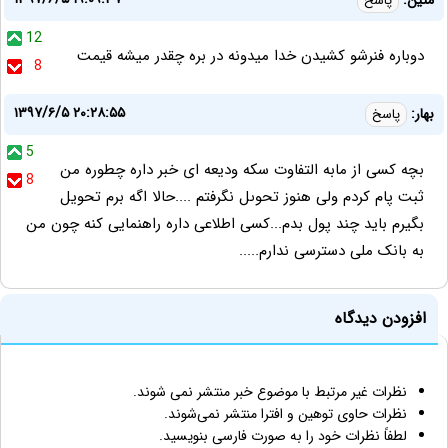
پاسخ
12
دوباره فنرشو کشیدن خدا میدونه در بره چقدر میشه قیمت
8
۱۳۹۷/۶/۵ ۲۰:۲۸:۵۵
بهار:
پاسخ
5
بچه کسى از مابه التفاوت سکه وديعه اى خبر داره چطوره من
8
ثبت پام کردم ولى هنوز تحوىل نگرفتم ....حالا اگه برم تحويل
بگيرم بايد چند پول بدم...کسى اطلاعى داره راهنمايى کنه چون من
به بانک ملى دسترسى ندارم.....
افزودن دیدگاه
نظرات غیر مرتبط با موضوع خبر منتشر نمی شوند.
نظرات حاوی توهین و افترا منتشر نمی‌شوند.
لطفاً نظرات خود را به صورت فارسی بنویسید.