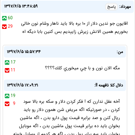
۱۳۹۷/۶/۵ ۱۳:۴۸:۵۹
مهرداد:
پاسخ
60
اقایون جو ندین دلار از ۱۰ بره بالا باید ناهار وشام نون خالی
29
بخوریم همین الانش زیرش زاییدیم بس کنین بابا دیگه اه
من:
۱۳۹۷/۶/۵ ۱۵:۵۷:۳۴
17
مگه الان نون و با چي ميخوري كلك؟؟؟؟
11
دلال کلا نافهمه !!:
۱۳۹۷/۶/۵ ۱۷:۰۹:۲۱
19
آخه عقل ندارن که ! فکر کردن دلار و سکه بره بالا سود
9
کردن ، در صورتیکه اگه مریض شن همون دلار رو باید
ریال کنن و صد برابره قیمت پول دارو بدن ، اگه ماشین
بخوان باید ده برابر قیمت پول ماشین بدن ، اگه موبایل
بخوان باید سه برابر پول بدن ، اگه هر کدوم از وسایل خونه