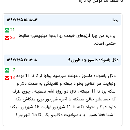
تا سقف 20 تومن جا داره
رضا:
۱۳۹۷/۶/۵ ۱۵:۱۸:۰۳
21
برادره من چرا آرزوهای خودت رو اینجا مینویسی؛ سقوط
26
حتمی است.
دلال باسواده دلسوز چه طوری !:
۱۳۹۷/۶/۵ ۱۷:۱۳:۱۸
7
دلال باسواده دلسوز ، مهلت سررسید پولها از 2 تا 11 بوده
13
ونهایت هر اتفاقی بخواد بیفته و نقدینگی به سمت دلار و
سکه بره تا 11 میفته ، تازه دو روزه اشم تعطیله . چون طرف
که حسابشو خالی نمیکنه تا آخره شهریور توی متکاش نگه
داره هر کار بخواد بکنه تا 11 شهریور نهایت 15 شهریور میکنه
! شما فعلا همون با باسوادیت دلالیتو بکن تا 15 شهریور !