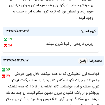
رو حرفش حساب نمیکرد ولی همه میخاستن بدونن کیه این
حرفو زده. و اینطور بود که کریم توی سایت ایران جیب به
وجود اومد...
کریم اصلی:
۱۳۹۷/۶/۵ ۱۶:۰۶:۱۹
19
ریزش تاریخی از فردا شروع میشه
24
۱۳۹۷/۶/۵ ۱۳:۲۸:۱۷
محمدرضا:
پاسخ
50
کجاست اون تحلیلگری که به همه میگفت دلال چون خودش
29
جا مونده و جرات نکرده سکه و دلار بخره به همه میگفت قیمتها
نزولی میشه و این مزخرفات. تازه اولشه.بذار تا 15 که همه قشنگ
پولهاشونو از بانک کشیدن بیرون بهتون میگم قیمت رو چند معامله
میشه. مهر سکه 5 تومن آبان تا 6 تومن و تا عید به 8 تومن و دلار