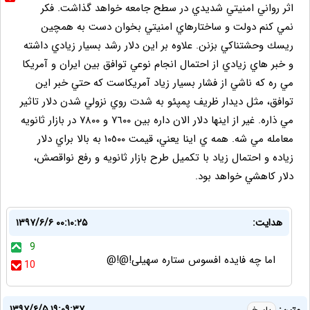
اثر رواني امنيتي شديدي در سطح جامعه خواهد گذاشت. فكر
نمي كنم دولت و ساختارهاي امنيتي بخوان دست به همچين
ريسك وحشتناكي بزنن. علاوه بر اين دلار رشد بسيار زيادي داشته
و خبر هاي زيادي از احتمال انجام نوعي توافق بين ايران و آمريكا
مي ره كه ناشي از فشار بسيار زياد آمريكاست كه حتي خبر اين
توافق، مثل ديدار ظريف پمپئو به شدت روي نزولي شدن دلار تاثير
مي ذاره. غير از اينها دلار الان داره بين ٧٦٠٠ و ٧٨٠٠ در بازار ثانويه
معامله مي شه. همه ي اينا يعني، قيمت ١٠٥٠٠ به بالا براي دلار
زياده و احتمال زياد با تكميل طرح بازار ثانويه و رفع نواقصش،
دلار كاهشي خواهد بود.
هدایت:
۱۳۹۷/۶/۶ ۰۰:۱۰:۲۵
9
اما چه فایده افسوس ستاره سهیلی!@!@
10
۱۳۹۷/۶/۵ ۱۹:۰۹:۳۷
متین: