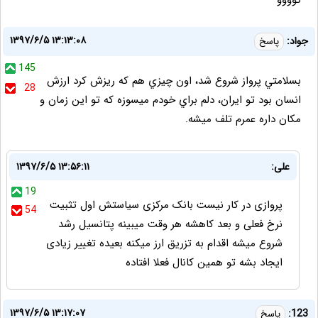
۱۳۹۷/۶/۵ ۱۳:۱۳:۰۸
جواد:
پاسخ
145
بسلامتي پرواز شروع شد، اون چيزي هم كه ريزش كرد ارزش
28
انسان بود تو ايران، دلم براي خودم ميسوزه كه تو اين زمان و
مكان داره عمرم تلف ميشه.
علی:
۱۳۹۷/۶/۵ ۱۳:۵۶:۱۱
19
پروازی در کار نیست بانک مرکزی سیاستش اول تثبیت
54
نرخ فعلی و بعد کاهشه هر وقت میبینه پتانسیل رشد
شروع میشه اقدام به تزریق ارز میکنه بعیده تغییر زیادی
ایجاد بشه تو همین کانال فعلا افتاده
۱۳۹۷/۶/۵ ۱۳:۱۷:۰۷
123:
پاسخ