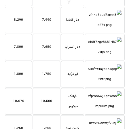
دلار کانادا
7،990
8،290
دلار استرالیا
7،650
7،800
لیر ترکیه
1،750
1،800
فرانک
10،670
10،500
سوئیس
کرون نروژ
1،200
1،260