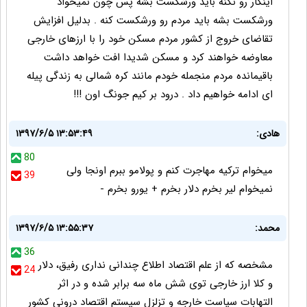
اینکار رو نکنه باید ورشکست بشه پس چون نمیخواد
ورشکست بشه باید مردم رو ورشکست کنه . بدلیل افزایش
تقاضای خروج از کشور مردم مسکن خود را با ارزهای خارجی
معاوضه خواهند کرد و مسکن شدیدا افت خواهد داشت
باقیمانده مردم منجمله خودم مانند کره شمالی به زندگی پیله
ای ادامه خواهیم داد . درود بر کیم جونگ اون !!!
هادی:
۱۳۹۷/۶/۵ ۱۳:۵۳:۴۹
80
میخوام ترکیه مهاجرت کنم و پولامو ببرم اونجا ولی
39
نمیخوام لیر بخرم دلار بخرم + یورو بخرم -
محمد:
۱۳۹۷/۶/۵ ۱۳:۵۵:۳۷
36
مشخصه که از علم اقتصاد اطلاع چندانی نداری رفیق، دلار
24
و کلا ارز خارجی توی شش ماه سه برابر شده و در اثر
التهابات سیاست خارجه و تزلزل سیستم اقتصاد درونی کشور