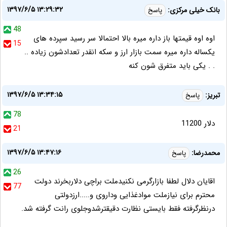
۱۳۹۷/۶/۵ ۱۳:۲۹:۳۲
بانک خیلی مرکزی:
پاسخ
48
اوه اوه قیمتها باز داره میره بالا احتمالا سر رسید سپرده های
15
یکساله داره میره سمت بازار ارز و سکه انقدر تعدادشون زیاده ..
. . یکی باید متفرق شون کنه
۱۳۹۷/۶/۵ ۱۳:۳۴:۱۵
تبریز:
پاسخ
78
دلار 11200
21
۱۳۹۷/۶/۵ ۱۳:۴۷:۱۶
محمدرضا:
پاسخ
26
اقایان دلال لطفا بازارگرمی نکنیدملت براچی دلاربخرند دولت
77
محترم برای نیازملت موادغذایی وداروی و.....ارزدولتی
درنظرگرفته فقط بایستی نظارت دقیقترشدوجلوی رانت گرفته شد.