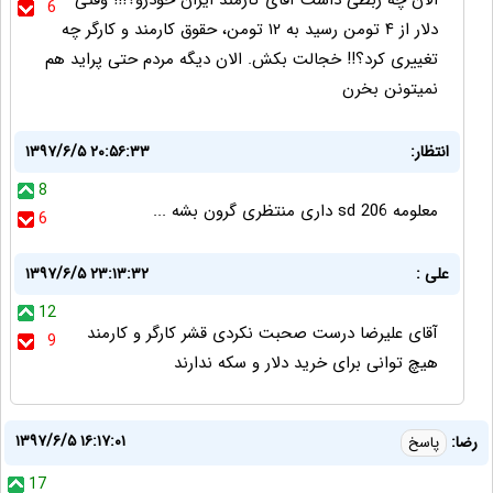
6
دلار از ۴ تومن رسید به ۱۲ تومن، حقوق کارمند و کارگر چه
تغییری کرد؟!! خجالت بکش. الان دیگه مردم حتی پراید هم
نمیتونن بخرن
انتظار:
۱۳۹۷/۶/۵ ۲۰:۵۶:۳۳
8
معلومه 206 sd داری منتظری گرون بشه ...
6
علی :
۱۳۹۷/۶/۵ ۲۳:۱۳:۳۲
12
آقای علیرضا درست صحبت نکردی قشر کارگر و کارمند
9
هیچ توانی برای خرید دلار و سکه ندارند
۱۳۹۷/۶/۵ ۱۶:۱۷:۰۱
رضا:
پاسخ
17