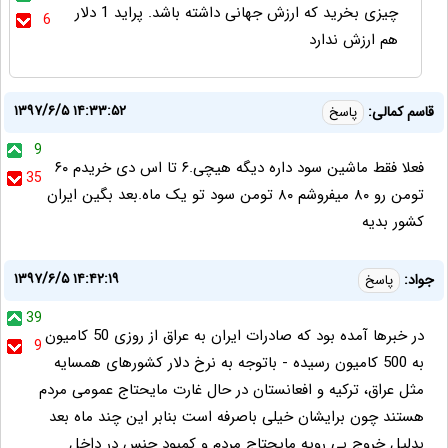
چیزی بخرید که ارزش جهانی داشته باشد. پراید 1 دلار
6
هم ارزش ندارد
۱۳۹۷/۶/۵ ۱۴:۳۳:۵۲
قاسم کمالی:
پاسخ
9
فعلا فقط ماشین سود داره دیگه هیچی.۶ تا اس دی خریدم ۶۰
35
تومن رو ۸۰ میفروشم ۸۰ تومن سود تو یک ماه.بعد بگین ایران
کشور بدیه
۱۳۹۷/۶/۵ ۱۴:۴۲:۱۹
جواد:
پاسخ
39
در خبرها آمده بود که صادرات ایران به عراق از روزی 50 کامیون
9
به 500 کامیون رسیده - باتوجه به نرخ دلار کشورهای همسایه
مثل عراق، ترکیه و افعانستان در حال غارت مایحتاج عمومی مردم
هستند چون برایشان خیلی باصرفه است بنابر این چند ماه بعد
بدلیل خروج بی رویه مایحتاج مردم و کمبود جنس در داخل