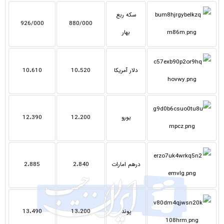
سکه ربع
926/000
880/000
بهار
دلار آمریکا
10،520
10،610
یورو
12،200
12،390
درهم امارات
2،840
2،885
پوند
13،200
13،490