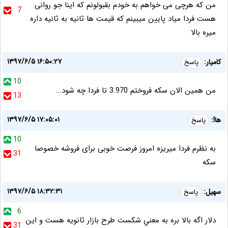
من که هرچی می خواهم به خودم بقبولونم که اینا جو روانی
7
هست فردا میاد پایین میبینم که قیمت ها ثانیه به ثانیه داره
میره بالا
۱۳۹۷/۶/۵ ۱۶:۵۰:۲۷
کامیار:
پاسخ
10
من همین الان سکه فروختم 3.970 تا فردا چه شود...
13
۱۳۹۷/۶/۵ ۱۷:۰۵:۰۱
ها!:
پاسخ
10
به نظرم فردا میریزه امروز فرصت خوبی برای فروشه خصوصا
31
سکه
۱۳۹۷/۶/۵ ۱۸:۳۲:۳۱
سهيل:
پاسخ
6
دلار اگه بالا بره به معني شكست طرح بازار ثانويه هست و اين
31