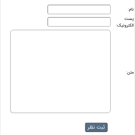
نام:
پست
الکترونیک:
متن: