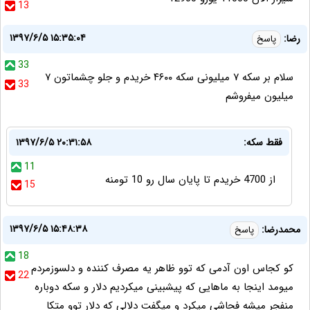
13
۱۳۹۷/۶/۵ ۱۵:۳۵:۰۴
رضا:
پاسخ
33
سلام بر سکه ۷ میلیونی سکه ۴۶۰۰ خریدم و جلو چشماتون ۷
33
میلیون میفروشم
فقط سکه:
۱۳۹۷/۶/۵ ۲۰:۳۱:۵۸
11
از 4700 خریدم تا پایان سال رو 10 تومنه
15
۱۳۹۷/۶/۵ ۱۵:۴۸:۳۸
محمدرضا:
پاسخ
18
کو کجاس اون آدمی که توو ظاهر یه مصرف کننده و دلسوزمردم
22
میومد اینجا به ماهایی که پیشبینی میکردیم دلار و سکه دوباره
منفجر میشه فحاشی میکرد و میگفت دلالی که دلار توو متکا