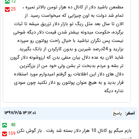
12
مطمعن باشید دلار از کانال ده هزار تومن بالاتر نمیره ،
25
تمام شد دولت به اون چیزایی که میخواست رسید. از
الان تا سال بعد مثل ریگ تو بازار دلار تزریق میشه تا ثبات
برگرده، حکومت میدونه بیشتر شدن قیمت دلار دیگه شوخی
نیست پس نگران نباشید با خیال راحت پولتون رو سپرده
بزارید و 24درصد شیرین و بدون کارکردن از بانک بگیرید.
شاید الان یه عده دلال بیان منفی بدن که ارزوشونه دلار گرون
تر بشه و مردم بدبخت تر بشن ولی خود من از بزرگترین
دلال های دلار این اطلاعات رو گرفتم امیدوارم مورد استفاده
قرار بدید و به هیچ عنوان پولتون رو دلار نکنید چون سودی
نداره دیگه
۱۳۹۷/۶/۵ ۱۳:۱۲:۰۱
اصغر:
پاسخ
48
بازم میگم رو کانال 10 هزار دلار بسته شد رفت . باز گوش نکن
159
توووو