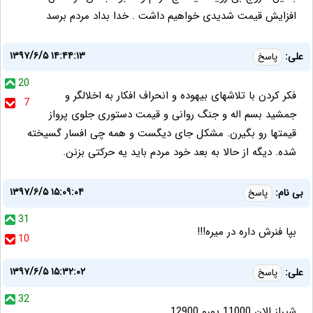
افزایش قیمت شدیدی خواهیم داشت . خدا بداد مردم برسد
۱۳۹۷/۶/۵ ۱۴:۴۴:۱۳
علی:
پاسخ
20
فکر کردن با تلاشهای بیهوده و انحراف افکار به اخلالگر و
7
جمشید بسم اله و جنگ روانی و قیمت دستوری جلوی پرواز
قیمتها رو بگیرن. مشکل جای دیگست و همه چی افسار گسیخته
شده. دیگه از حالا به بعد خود مردم باید یه حرکتی بزنن.
۱۳۹۷/۶/۵ ۱۵:۰۹:۰۴
بی نام:
پاسخ
31
بپا فنرش داره در میره!!!
10
۱۳۹۷/۶/۵ ۱۵:۳۲:۰۲
علی:
پاسخ
32
شیراز الان 11000 یورو 12900