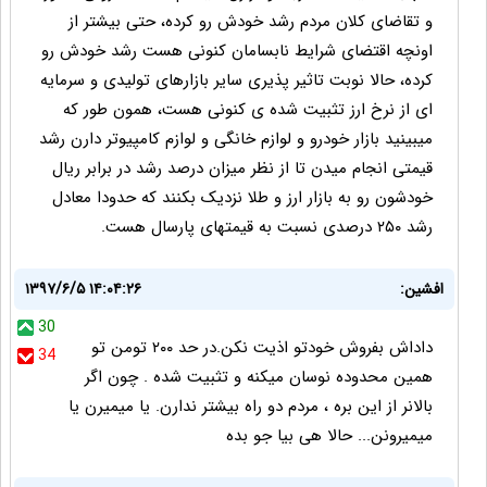
و تقاضای کلان مردم رشد خودش رو کرده، حتی بیشتر از
اونچه اقتضای شرایط نابسامان کنونی هست رشد خودش رو
کرده، حالا نوبت تاثیر پذیری سایر بازارهای تولیدی و سرمایه
ای از نرخ ارز تثبیت شده ی کنونی هست، همون طور که
میبینید بازار خودرو و لوازم خانگی و لوازم کامپیوتر دارن رشد
قیمتی انجام میدن تا از نظر میزان درصد رشد در برابر ریال
خودشون رو به بازار ارز و طلا نزدیک بکنند که حدودا معادل
رشد ۲۵۰ درصدی نسبت به قیمتهای پارسال هست.
افشین:
۱۳۹۷/۶/۵ ۱۴:۰۴:۲۶
30
داداش بفروش خودتو اذیت نکن.در حد ۲۰۰ تومن تو
34
همین محدوده نوسان میکنه و تثبیت شده . چون اگر
بالانر از این بره ، مردم دو راه بیشتر ندارن. یا میمیرن یا
میمیرونن... حالا هی بیا جو بده