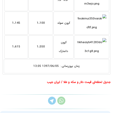
کرون سوئد
1،100
1،145
کرون
1،615
1،550
دانمارک
زمان بروزرسانی : 1397/06/05 13:05
جدول لحظه‌ای قیمت دلار و سکه و طلا / ایران جیب