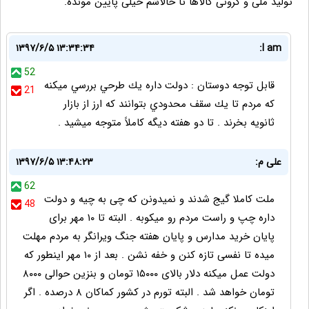
تولید ملی و گرونی کالاها تا حالاشم خیلی پایین مونده.
۱۳۹۷/۶/۵ ۱۳:۳۴:۳۴
I am:
52
قابل توجه دوستان : دولت داره يك طرحي بررسي ميكنه
21
كه مردم تا يك سقف محدودي بتوانند كه ارز از بازار
ثانويه بخرند . تا دو هفته ديگه كاملاً متوجه ميشيد .
علی م:
۱۳۹۷/۶/۵ ۱۳:۴۸:۲۳
62
ملت کاملا گیج شدند و نمیدونن که چی به چیه و دولت
48
داره چپ و راست مردم رو میکوبه . البته تا ۱۰ مهر برای
پایان خرید مدارس و پایان هفته جنگ ویرانگر به مردم مهلت
میده تا نفسی تازه کنن و خفه نشن . بعد از ۱۰ مهر اینطور که
دولت عمل میکنه دلار بالای ۱۵۰۰۰ تومان و بنزین حوالی ۸۰۰۰
تومان خواهد شد . البته تورم در کشور کماکان ۸ درصده . اگر