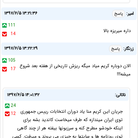
۱۳۹۷/۶/۵ ۱۳:۲۱:۳۶
امير:
پاسخ
111
داره ميريزه بالا
14
۱۳۹۷/۶/۵ ۱۳:۲۲:۲۹
زرنگار:
پاسخ
105
الان دوباره کریم میاد میگه ریزش تاریخی از هفته بعد شروع
17
میشه!!!
ناتالی:
۱۳۹۷/۶/۵ ۱۴:۰۱:۳۲
24
جریان این کریم منا یاد دوران انتخابات رییس جمهوری
12
توی ایران میندازه که طرف میخاست کاندید بشه برای
اینکه خودشو مطرح کنه و سرزبونها بیفته هر از چند گاهی
توی روزنامه ها و سایتها یه چیزی می پروند و میرفت. کسی