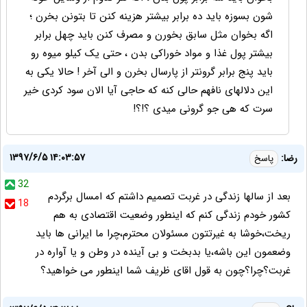
شون بسوزه باید ده برابر بیشتر هزینه کنن تا بتونن بخرن ؛
اگه بخوان مثل سابق بخورن و مصرف کنن باید چهل برابر
بیشتر پول غذا و مواد خوراکی بدن ، حتی یک کیلو میوه رو
باید پنج برابر گرونتر از پارسال بخرن و الی آخر ! حالا یکی به
این دلالهای نافهم حالی کنه که حاجی آیا الان سود کردی خیر
سرت که هی جو گرونی میدی ؟!؟!
۱۳۹۷/۶/۵ ۱۴:۰۳:۵۷
رضا:
پاسخ
32
بعد از سالها زندگی در غربت تصمیم داشتم که امسال برگردم
18
کشور خودم زندگی کنم که اینطور وضعیت اقتصادی به هم
ریخت،خوشا به غیرتتون مسئولان محترم،چرا ما ایرانی ها باید
وضعمون این باشه،یا بدبخت و بی آینده در وطن و یا آواره در
غربت؟چرا؟چون به قول اقای ظریف شما اینطور می خواهید؟