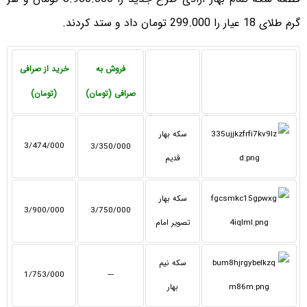
گرم طلای 18 عیار را 299.000 تومان داد و ستد کردند.
فروش به
خرید از صرافی
صرافی (تومان)
(تومان)
سکه بهار
3/474/000
3/350/000
قدیم
سکه بهار
3/900/000
3/750/000
تصویر امام
سکه نیم
1/753/000
---
بهار