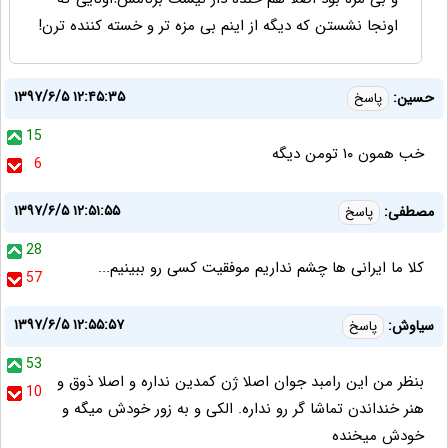
اونجا نشستن که دیگه از اینم بی مزه تر و خسته کننده ترن!
۱۳۹۷/۶/۵ ۱۲:۴۵:۳۵
حسین:
پاسخ
15
خب همون ۱۰ تومن دیگه
6
۱۳۹۷/۶/۵ ۱۲:۵۱:۵۵
مصطفی:
پاسخ
28
کلا ما ایرانی ها چشم نداریم موفقیت کسی رو ببینیم...
57
۱۳۹۷/۶/۵ ۱۲:۵۵:۵۷
سیاوش:
پاسخ
53
بنظر من این رامبد جوان اصلا ژن کمدین نداره و اصلا ذوق و
10
هنر خنداندن تماشا گر رو نداره. الکی و به زور خودش میگه و
خودش میخنده