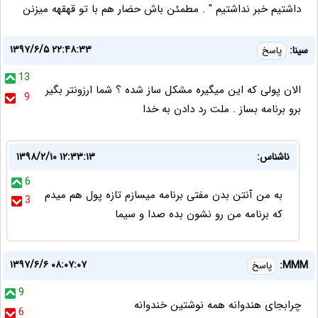
داشتیم خبر نداشتیم " . مطمئن باش حضار هم با تو قهقهه میزنن
۱۳۹۷/۶/۵ ۲۲:۴۸:۳۳
سینا:
پاسخ
13
الان پولی که این میگیره مشکل ساز شده ؟ شما ارزونتر بگیر
9
برو برنامه بساز . ملت رد دادن به خدا
ناشناس:
۱۳۹۸/۲/۱۰ ۱۲:۳۳:۱۳
6
به من آنتن بدن مفتی برنامه میسازم تازه پول هم میدم
3
که برنامه من رو نشون بده صدا و سیما
۱۳۹۷/۶/۶ ۰۸:۰۷:۰۷
MMM:
پاسخ
9
چرابجای هندوانه همه نوشتین خندوانه
6