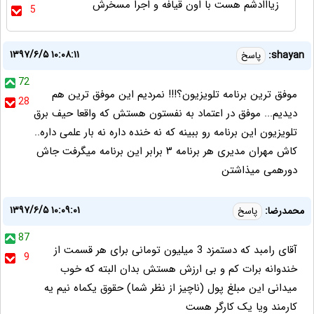
زیااادشم هست با اون قیافه و اجرا مسخرش
5
۱۳۹۷/۶/۵ ۱۰:۰۸:۱۱
shayan:
پاسخ
72
موفق ترین برنامه تلویزیون؟!!! نمردیم این موفق ترین هم
28
دیدیم... موفق در اعتماد به نفستون هستش که واقعا حیف برق
تلویزیون این برنامه رو ببینه که نه خنده داره نه بار علمی داره..
کاش مهران مدیری هر برنامه ۳ برابر این برنامه میگرفت جاش
دورهمی میذاشتن
۱۳۹۷/۶/۵ ۱۰:۰۹:۰۱
محمدرضا:
پاسخ
87
آقای رامبد که دستمزد 3 میلیون تومانی برای هر قسمت از
9
خندوانه برات کم و بی ارزش هستش بدان البته که خوب
میدانی این مبلغ پول (ناچیز از نظر شما) حقوق یکماه نیم یه
کارمند ویا یک کارگر هست