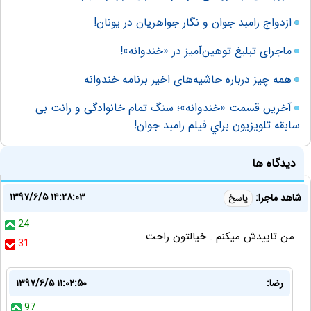
ازدواج رامبد جوان و نگار جواهریان در یونان!
ماجرای تبلیغ توهین‌آمیز در «خندوانه»!
همه چیز درباره حاشیه‌های اخیر برنامه خندوانه
آخرين قسمت «خندوانه»؛ سنگ تمام خانوادگی و رانت بی
سابقه تلويزيون براي فيلم رامبد جوان!
دیدگاه ها
۱۳۹۷/۶/۵ ۱۴:۲۸:۰۳
شاهد ماجرا:
پاسخ
24
من تاییدش میکنم . خیالتون راحت
31
رضا:
۱۳۹۷/۶/۵ ۱۱:۰۲:۵۰
97