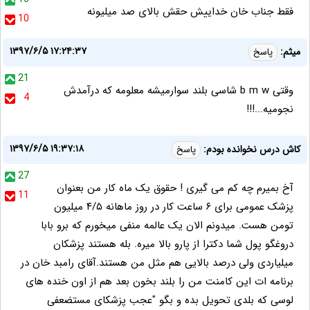
فقط جناب خان خداییش حقش بالای صد میلیونه
10
۱۳۹۷/۶/۵ ۱۷:۲۴:۳۷
میثم:
پاسخ
21
وقتی b m w شاسی بلند سوارمیشه معلومه که درآمدش
4
نجومیه...!!!
۱۳۹۷/۶/۵ ۱۹:۳۷:۱۸
کاش درس نخوانده بودم:
پاسخ
27
آخ بمیرم چه کم می گیری ! حقوق یک ماه کار من بعنوان
11
پزشک عمومی برای ۶ ساعت کار در روز ماهانه ۴/۵ میلیون
تومن هست. میدونم الان یک عالمه منفی میخورم که برو بابا
دروغگو پول شما دکترا از پارو بالا میره. بله هستند پزشکان
میلیاردی ولی درصد بالایی هم مثل من هستند.آقای رامبد خان در
برنامه ات این کامنت من را بلند بخون بعد هم از اون خنده های
لوسی که بلدی تحویل بده و بگو "عجب پزشکای مستضعفی