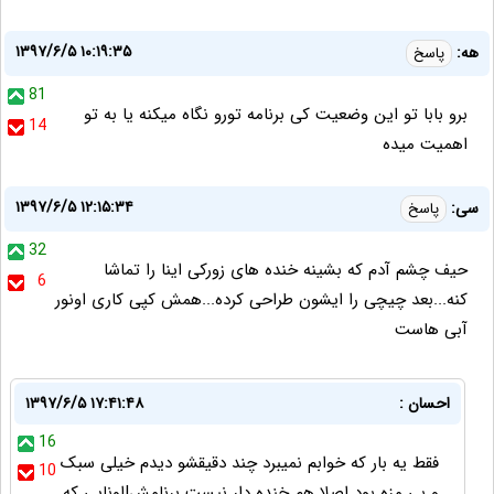
۱۳۹۷/۶/۵ ۱۰:۱۹:۳۵
هه:
پاسخ
81
برو بابا تو این وضعیت کی برنامه تورو نگاه میکنه یا به تو
14
اهمیت میده
۱۳۹۷/۶/۵ ۱۲:۱۵:۳۴
سی:
پاسخ
32
حیف چشم آدم که بشینه خنده های زورکی اینا را تماشا
6
کنه...بعد چیچی را ایشون طراحی کرده...همش کپی کاری اونور
آبی هاست
احسان :
۱۳۹۷/۶/۵ ۱۷:۴۱:۴۸
16
فقط یه بار که خوابم نمیبرد چند دقیقشو دیدم خیلی سبک
10
و بی مزه بود اصلا هم خنده دار نیست برنامش!اونایی که