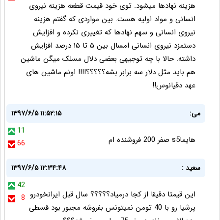
هزینه نهادها میشود. توی خود قیمت قطعه هزینه نیروی
انسانی و مواد اولیه هست. بین مواردی که گفتم هزینه
نیروی انسانی و سهم نهادها که تغییری نکرده و افزایش
دستمزد نیروی انسانی امسال بین ۵ تا ۱۵ درصد افزایش
داشته. حالا با چه توجیهی بعضی دلال مسلک میگن ماشین
هم باید مثل دلار سه برابر بشه؟؟؟؟؟!!!! اونم ماشین های
عهد دقیانوس!!
می:
۱۳۹۷/۶/۵ ۱۱:۵۲:۱۵
11
هایماs5 صفر 200 فروشنده ام
66
سعید :
۱۳۹۷/۶/۵ ۱۲:۳۴:۴۸
42
این قیمتا دقیقا از کجا درمیاد؟؟؟؟؟ سال قبل ایرانخودرو
8
پرشیا رو با 40 تومن نمیتونس بفروشه مجبور بود قسطی