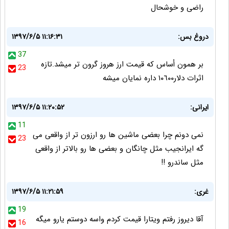
راضی و خوشحال
دروغ بس:
۱۳۹۷/۶/۵ ۱۱:۱۶:۳۱
37
بر همون أساس كه قيمت ارز هروز گرون تر ميشد.تازه
23
اثرات دلار١٠٦٠٠ داره نمايان ميشه
ایرانی:
۱۳۹۷/۶/۵ ۱۱:۲۰:۵۲
11
نمی دونم چرا بعضی ماشین ها رو ارزون تر از واقعی می
23
گه ایرانجیب مثل چانگان و بعضی ها رو بالاتر از واقعی
مثل ساندرو !!
غری:
۱۳۹۷/۶/۵ ۱۱:۲۱:۵۹
19
آقا دیروز رفتم ویتارا قیمت کردم واسه دوستم یارو میگه
16