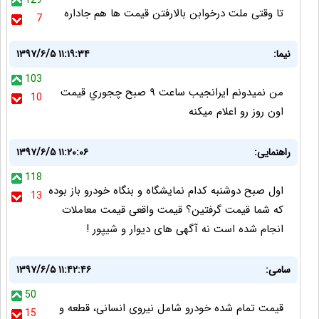
129
تا وقتی ملت درخوابن بالارفتن قیمت ها هم جاداره
7
نيما:
۱۳۹۷/۶/۵ ۱۱:۱۹:۳۴
103
من نميدونم ايرانجيب ساعت ٩ صبح چجوري قيمت
10
اون روز رو اعلام ميكنه
راهنمایی:
۱۳۹۷/۶/۵ ۱۱:۲۰:۰۶
118
اول صبح دوشنبه کدام نمایشگاه و بنگاه خودرو باز بوده
13
که شما قیمت گرفتین؟ قیمت واقعی قیمت معاملات
انجام شده است نه آگهی های دیوار و شیپور !
سامی:
۱۳۹۷/۶/۵ ۱۱:۴۲:۴۶
50
قیمت تمام شده خودرو شامل نیروی انسانی، قطعه و
15