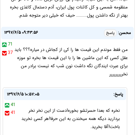
منظومه شمسی و کل کائنات پول ایران، آدم دستمال کاغذی بخره
بهتر از نگه داشتن پول......... حیف که خیلی دیر متوجه شدم.
۱۳۹۷/۶/۵ ۰۹:۴۳:۵۶
محسن:
پاسخ
71
من فقط موندم این قیمت ها را کی از کجاش در میاره؟؟؟ باید
37
عقل کسی که این ماشین ها را با این قیمت ها بخره تو موزه
برای عبرت ایندگان نگه داشت نون شب که نیست برادر من
نخررررررررر
پاسخ:
۱۳۹۷/۶/۵ ۱۰:۵۷:۰۵
41
نخره که بعدا حسرتشو بخوره!دست از این نخر نخر
41
بردارید دیگه همه میخندن به این حرفا!هر کسی نخرید
باخت!آقا بخرید.