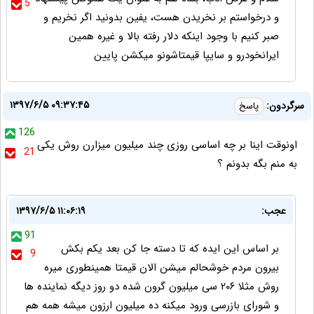
5
و درخواستم بر نخریدن هست، یفین بدونید اگر نخریم و
صبر کنیم با وجود اینکه دلار رفته بالا و غیره همین
ایرانخودرو و سایپا قیمتاشونو میکشن پایین
۱۳۹۷/۶/۵ ۰۹:۳۷:۴۵
سرگردون:
پاسخ
126
اونوقت اینا بر چه اساسی روزی چند میلیون میزارن روش یکی
21
به منم بگه بدونم ؟
عجب:
۱۳۹۷/۶/۵ ۱۱:۰۶:۱۹
91
بر اساس این ایده که تا دسته جا کن بعد یکم بکش
9
بیرون مردم خوشحالم میشن الان قیمتا همینطوری میره
روش مثلا ۲۰۶ سی میلیون گرون شده دو روز دیگه نماینده ها
و شورای بازرسی ورود میکنه ده میلیون ارزون میشه همه هم