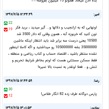
بده الان میخاد همونو 75 میلیون بفروشه؟؟؟
امیر:
۱۳۹۷/۶/۵ ۱۲:۳۴:۴۹
22
اونهایی که به ارانجیب و دلالها و... گیر میدید ، برید فکر
19
نون کنید که خربوزه آبه ، همون وقتی که دلار 3500 شد
10500 یعنی درست سه برابر شد باید انتظار اینکه ماشین
35000000 بشه 105000000 رو میداشتید و اگه کاملا اینطور
نشده منتظر باشید ، اقتصاد حساب و کتاب ریاضی و منطقه ،
فقط مسکن مستثنی هست که اونم بخاطر شرایط تحریم و
تنش و... فعلا اونقدر به نسبت بالا نمیره!
رضا:
۱۳۹۷/۶/۵ ۱۲:۴۴:۵۹
30
پارس دوگانه طرف زده 82 انگار طلاس!
12
بمادور:
۱۳۹۷/۶/۵ ۱۳:۰۱:۵۳