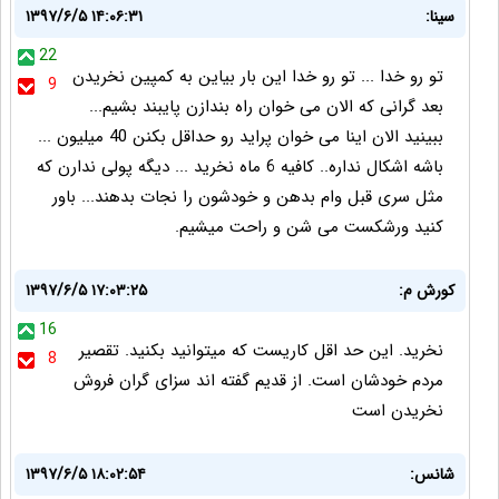
سینا:
۱۳۹۷/۶/۵ ۱۴:۰۶:۳۱
22
تو رو خدا ... تو رو خدا این بار بیاین به کمپين نخریدن
9
بعد گرانی که الان می خوان راه بندازن پایبند بشیم...
ببینید الان اینا می خوان پراید رو حداقل بکنن 40 میلیون ...
باشه اشکال نداره.. کافیه 6 ماه نخرید ... دیگه پولی ندارن که
مثل سری قبل وام بدهن و خودشون را نجات بدهند... باور
کنید ورشکست می شن و راحت میشیم.
کورش م:
۱۳۹۷/۶/۵ ۱۷:۰۳:۲۵
16
نخرید. این حد اقل کاریست که میتوانید بکنید. تقصیر
8
مردم خودشان است. از قدیم گفته اند سزای گران فروش
نخریدن است
شانس:
۱۳۹۷/۶/۵ ۱۸:۰۲:۵۴