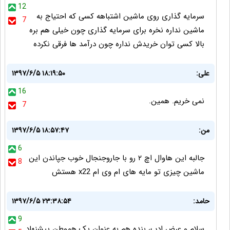
12
سرمایه گذاری روی ماشین اشتباهه کسی که احتیاج به
7
ماشین نداره نخره برای سرمایه گذاری چون خیلی هم بره
بالا کسی توان خریدش نداره چون درآمد ها فرقی نکرده
علی:
۱۳۹۷/۶/۵ ۱۸:۱۹:۵۰
16
نمی خریم. همین.
7
من:
۱۳۹۷/۶/۵ ۱۸:۵۷:۴۷
6
جالبه این هاوال اچ ۲ رو با جاروجنجال خوب جپاندن این
8
ماشین چیزی تو مایه های ام وی ام x22 هستش
حامد:
۱۳۹۷/۶/۵ ۲۳:۳۸:۵۴
9
سلام و عرض ادب، بنده هم به عنوان یک هموطن پیشنهاد