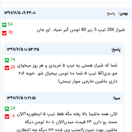
۱۳۹۷/۶/۵ ۰۹:۴۴:۰۱
بهمن:
پاسخ
54
شیراز 206 تیپ 5 زیر 80 تومن گیر نمیاد. ای جان
78
پاسخ:
۱۳۹۷/۶/۵ ۱۰:۵۴:۴۵
74
شما که شیراز هستی یه تیپ ۵ خریدی و هر روز میخوای
28
جو بدی!آقا تیپ ۵ شما ۱۰۰ تومن بیخیال شو...خوبه ۲۰۶
داری ماشین خارجی سوار نیستی!
سینا:
۱۳۹۷/۶/۵ ۱۱:۲۱:۵۱
24
الآن همه ماشینا بالا رفته مگه فقط تیپ ۵ اینطوریه؟الآن
6
سمند رو دارن ۶۳ قیمت میدن!الآن با ۸۰ تومن دیگه
ماشین بهت نمیدن!استپ وی شده ۱۲۲ دیگه چه انتطاری