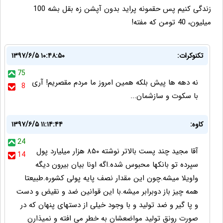
زندگی کنیم پس حقمونه پراید بدون آپشن زه بقل بشه 100
میلیون، 40 تومن که مفته!
تکنوکرات:
۱۳۹۷/۶/۵ ۱۰:۴۸:۵۰
75
نه دهه ها پیش بلکه همین امروز ما مردم مقصریم! آری
8
با سکوت و سازشمان...
کاوه:
۱۳۹۷/۶/۵ ۱۱:۱۴:۴۴
24
آقا مجید چند پست بالاتر نوشته ۸۵۰ هزار میلیارد پول
14
سپرده تو بانکها محبوس شده.اگه اونا بیان بیرون دیگه
واویلا میشه.چون این مقدار نصف پایه پولی کشوره.طبیعتا
همه چیز باز دوبرابر میشه.با این قوانین ضد و نقیض و دست
و پا گیر و ضد تولید و با وجود خیلی از دستهای پنهان که در
صورت رونق تولید مواضعشان به خطر می افته و نمیذارن