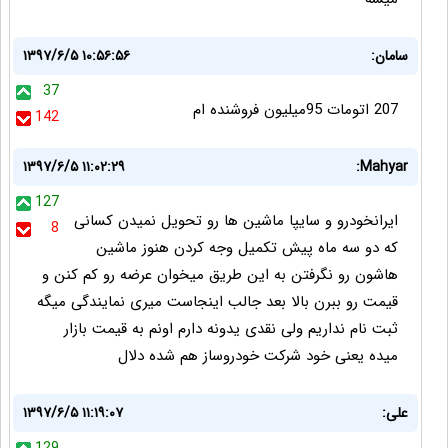
سامان:
۱۳۹۷/۶/۵ ۱۰:۵۶:۵۶
37
207 اتومات 95میلیون فروشنده ام
142
۱۳۹۷/۶/۵ ۱۱:۰۲:۲۹
Mahyar:
127
ایرانخودرو و سایپا ماشین ها رو تحویل نمیدن کسانی
8
که دو سه ماه پیش تکمیل وجه کردن هنوز ماشین
هاشون رو نگرفتن به این طریق میخوان عرضه رو کم کنن و
قیمت رو ببرن بالا بعد جالب اینجاست میری نمایندگی میگه
ثبت نام نداریم ولی نقدی یدونه دارم اونم به قیمت بازار
میده یعنی خود شرکت خودروساز هم شده دلال
علی:
۱۳۹۷/۶/۵ ۱۱:۱۹:۰۷