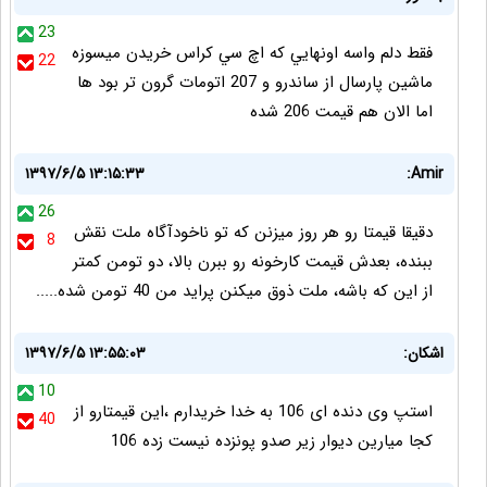
23
فقط دلم واسه اونهايي كه اچ سي كراس خريدن ميسوزه
22
ماشين پارسال از ساندرو و 207 اتومات گرون تر بود ها
اما الان هم قيمت 206 شده
۱۳۹۷/۶/۵ ۱۳:۱۵:۳۳
Amir:
26
دقیقا قیمتا رو هر روز میزنن که تو ناخودآگاه ملت نقش
8
ببنده، بعدش قیمت کارخونه رو ببرن بالا، دو تومن کمتر
از این که باشه، ملت ذوق میکنن پراید من 40 تومن شده.....
اشکان:
۱۳۹۷/۶/۵ ۱۳:۵۵:۰۳
10
استپ وی دنده ای 106 به خدا خریدارم ،این قیمتارو از
40
کجا میارین دیوار زیر صدو پونزده نیست زده 106