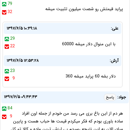
79
پرايد قيمتش رو شصت ميليون تثبيت ميشه
32
علی:
۱۳۹۷/۶/۵ ۱۰:۴۹:۱۸
29
با این منوال دلار میشه 60000
22
آرش:
۱۳۹۷/۶/۵ ۱۲:۵۳:۲۸
23
دلار بشه 60 پراید میشه 360
9
۱۳۹۷/۶/۵ ۰۹:۴۳:۴۳
جواد:
پاسخ
84
هر دم از این باغ بری می رسد من خودم از جمله اون افراد
9
ساده باوری بودم که فکر میکردم قیمت ها حباب هست و پایین
میاد، الان به این نتیجه رسیدم بی ارزش ترین ماده و کالا تو کل