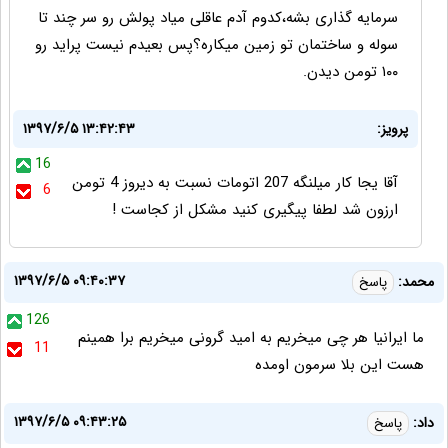
سرمایه گذاری بشه،کدوم آدم عاقلی میاد پولش رو سر چند تا
سوله و ساختمان تو زمین میکاره؟پس بعیدم نیست پراید رو
۱۰۰ تومن دیدن.
پرویز:
۱۳۹۷/۶/۵ ۱۳:۴۲:۴۳
16
آقا یجا کار میلنگه 207 اتومات نسبت به دیروز 4 تومن
6
ارزون شد لطفا پیگیری کنید مشکل از کجاست !
۱۳۹۷/۶/۵ ۰۹:۴۰:۳۷
محمد:
پاسخ
126
ما ایرانیا هر چی میخریم به امید گرونی میخریم برا همینم
11
هست این بلا سرمون اومده
۱۳۹۷/۶/۵ ۰۹:۴۳:۲۵
داد:
پاسخ