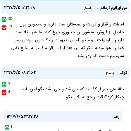
۱۳۹۷/۶/۵ ۱۲:۴۱:۲۸
من ایرانیم آرمانم...:
پاسخ
30
امارات و قطر و کویت و عربستان نفت دارند و نمیدونن پول
3
حاصل از فروش نفتشون رو چجوری خرج کنند ما هم مثلا نفت
داریم و اونوقت مردم تو تامین بدیهیات زندگیشون موندن پس
خدا رو هزارمرتبه شکر که من بعد از این قراره کمتر به منابع نفتی
سرزمینم دست اندازی بشه!
۱۳۹۷/۶/۵ ۰۸:۲۹:۰۴
کوکی:
پاسخ
9
حالا هی خبر از گذشته که چی شد و چی نشد بگو.الان باید
4
چیکار کرد؟دقیقا راجع به الان بگو.
رضا:
۱۳۹۷/۶/۵ ۱۳:۱۷:۴۸
1