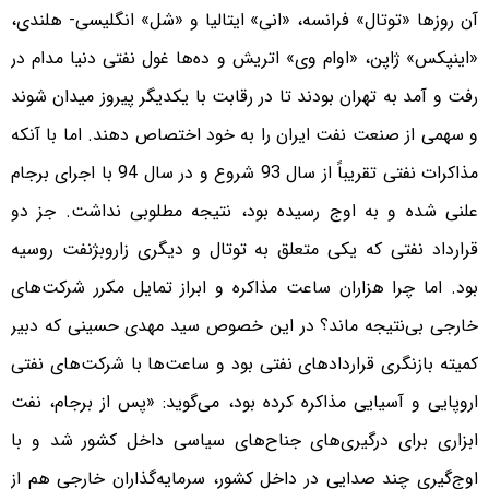
آن روزها «توتال» فرانسه، «انی» ایتالیا و «شل» انگلیسی- هلندی،
«اینپکس» ژاپن، «او‌ام وی» اتریش و ده‌ها غول نفتی دنیا مدام در
رفت و آمد به تهران بودند تا در رقابت با یکدیگر پیروز میدان شوند
و سهمی از صنعت نفت ایران را به خود اختصاص دهند. اما با آنکه
مذاکرات نفتی تقریباً از سال 93 شروع و در سال 94 با اجرای برجام
علنی شده و به اوج رسیده بود، نتیجه مطلوبی نداشت. جز دو
قرارداد نفتی که یکی متعلق به توتال و دیگری زاروبژنفت روسیه
بود. اما چرا هزاران ساعت مذاکره و ابراز تمایل مکرر شرکت‌های
خارجی بی‌نتیجه ماند؟ در این خصوص سید مهدی حسینی که دبیر
کمیته بازنگری قراردادهای نفتی بود و ساعت‌ها با شرکت‌های نفتی
اروپایی و آسیایی مذاکره کرده بود، می‌گوید: «پس از برجام، نفت
ابزاری برای درگیری‌های جناح‌های سیاسی داخل کشور شد و با
اوج‌گیری چند صدایی در داخل کشور، سرمایه‌گذاران خارجی هم از