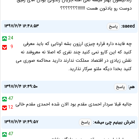
زندگیشون بهتر میشه نمی افته.جریان زندونی بودن اقای رفیق
دوست رو یادتون هست !!!!!!؟؟؟؟؟؟؟
۱۳۹۷/۶/۴ ۱۶:۴۸:۵۳
saeed:
پاسخ
24
چه فایده داره قراره چیزی ارزون بشه اونایی که باید معرفی
9
کنید که این کارو نمی کنید چند نفری که اصلا نه معروفند نه
نقش زیادی در اقتصاد مملکت ندارند دارید محاکمه صوری می
کنید بخدا دیگه ملتو سرکار نذارید.
۱۳۹۷/۶/۴ ۱۶:۴۹:۵۰
هم:
پاسخ
47
جالبه قبلا سردار احمدی مقدم بود الان شده احمدی مقدم خالی
12
۱۳۹۷/۶/۴ ۱۶:۴۹:۵۷
اخرش ببینیم چی میشه:
پاسخ
47