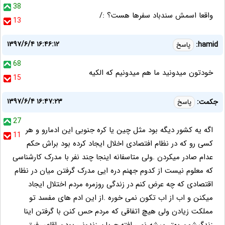
38
واقعا اسمش سندباد سفرها هست؟ :/
13
۱۳۹۷/۶/۴ ۱۶:۴۶:۱۲
hamid:
پاسخ
68
خودتون میدونید ما هم میدونیم که الکیه
15
۱۳۹۷/۶/۴ ۱۶:۴۷:۲۳
جکمت:
پاسخ
27
اگه یه کشور دیگه بود مثل چین یا کره جنوبی این ادمارو و هر
11
کسی رو که در نظام افتصادی اخلال ایجاد کرده بود براش حکم
عدام صادر میکردن .ولی متاسفانه اینجا چند نفر با مدرک کارشناسی
که معلوم نیست از کدوم جهنم دره ایی مدرک گرفتن میان در نظام
اقتصادی که چه عرض کنم در زندگی روزمره مردم اختلال ایجاد
میکنن و اب از اب تکون نمی خوره .از این ادم های مفسد تو
مملکت زیادن ولی هیچ اتفاقی که مردم حس کنن با گرفتن اینا