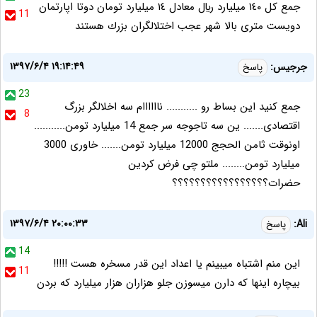
جمع كل ١٤٠ ميليارد ريال معادل ١٤ ميليارد تومان دوتا اپارتمان
11
دويست مترى بالا شهر عجب اختلالگران بزرك هستند
۱۳۹۷/۶/۴ ۱۹:۱۴:۴۹
جرجیس:
پاسخ
23
جمع کنید این بساط رو ........... ناااااام سه اخلالگر بزرگ
8
اقتصادی....... ین سه تاجوجه سر جمع 14 میلیارد تومن...........
اونوقت ثامن الحجج 12000 میلیارد تومن....... خاوری 3000
میلیارد تومن........ ملتو چی فرض کردین
حضرات؟؟؟؟؟؟؟؟؟؟؟؟؟؟؟؟؟
۱۳۹۷/۶/۴ ۲۰:۰۰:۳۳
Ali:
پاسخ
14
اين منم اشتباه ميبينم يا اعداد اين قدر مسخره هست !!!!!
11
بيچاره اينها كه دارن ميسوزن جلو هزاران هزار ميليارد كه بردن