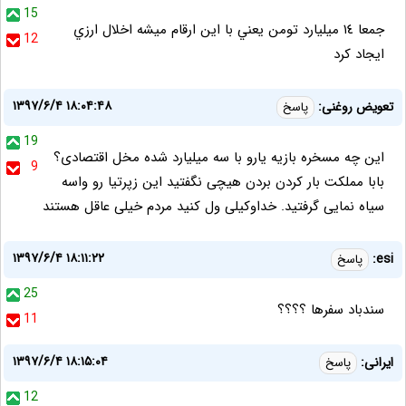
15
جمعا ١٤ ميليارد تومن يعني با اين ارقام ميشه اخلال ارزي
12
ايجاد كرد
۱۳۹۷/۶/۴ ۱۸:۰۴:۴۸
تعویض روغنی:
پاسخ
19
این چه مسخره بازیه یارو با سه میلیارد شده مخل اقتصادی؟
9
بابا مملکت بار کردن بردن هیچی نگفتید این زپرتیا رو واسه
سیاه نمایی گرفتید. خداوکیلی ول کنید مردم خیلی عاقل هستند
۱۳۹۷/۶/۴ ۱۸:۱۱:۲۲
esi:
پاسخ
25
سندباد سفرها ؟؟؟؟
11
۱۳۹۷/۶/۴ ۱۸:۱۵:۰۴
ایرانی:
پاسخ
12