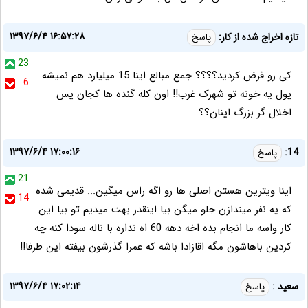
۱۳۹۷/۶/۴ ۱۶:۵۷:۲۸
تازه اخراج شده از کار:
پاسخ
23
کی رو فرض کردید؟؟؟؟ جمع مبالغ اینا 15 میلیارد هم نمیشه
6
پول یه خونه تو شهرک غرب!! اون کله گنده ها کجان پس
اخلال گر بزرگ اینان؟؟
۱۳۹۷/۶/۴ ۱۷:۰۰:۱۶
14:
پاسخ
21
اینا ویترین هستن اصلی ها رو اگه راس میگین... قدیمی شده
14
که یه نفر میندازن جلو میگن بیا اینقدر بهت میدیم تو بیا این
کار واسه ما انجام بده اخه دهه 60 اه نداره با ناله سودا کنه چه
کردین باهاشون مگه اقازادا باشه که عمرا گذرشون بیفته این طرفا!!
۱۳۹۷/۶/۴ ۱۷:۰۲:۱۴
سعید :
پاسخ