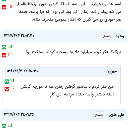
اسم ها رو بخونید.... این سه نفر فکر کردن بدون ارتباط فامیلی
8
می شه پولدار شد. زمان "کی بود کی بود" که فرا برسه، چندتا
غیر خودی رو می گیرن که افکار عمومی منحرف بشه.
۱۳۹۷/۶/۴ ۱۹:۰۲:۴۰
وحید:
پاسخ
20
بزرگ؟! فکر کردم میلیارد دلاره! مسخره کردند مملکت رو!
11
مهران:
۱۳۹۷/۶/۴ ۲۲:۵۰:۳۰
11
من فکر کردم دایناسور گرفتن رفتن سه تا مورچه گرفتن
7
البته بیشتر واسه خنده مردمه این کار
۱۳۹۷/۶/۴ ۱۹:۰۹:۲۶
على علوى :
پاسخ
20