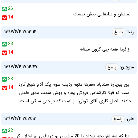
26
نمایش و تبلیغاتی بیش نیست
14
۱۳۹۷/۶/۴ ۱۷:۱۳:۱۴
رضا:
پاسخ
23
از فردا همه چی گرون میشه
14
۱۳۹۷/۶/۴ ۱۷:۱۴:۴۷
منوچین:
پاسخ
23
این بیچاره سندباد سفرها متهم ردیف سوم یک آدم هیچ کاره
14
است که قبلا کارشناس فروش بوده و بهش سمت مدیر عاملی
دادند. اصل کاری آقای تونی . ز است که در دبی ساکن است
۱۳۹۷/۶/۴ ۱۷:۱۷:۱۳
علی:
پاسخ
22
اینا که سه نفر بچه بودند با 20 میلیون رو دریافتی ارز اخلال گر