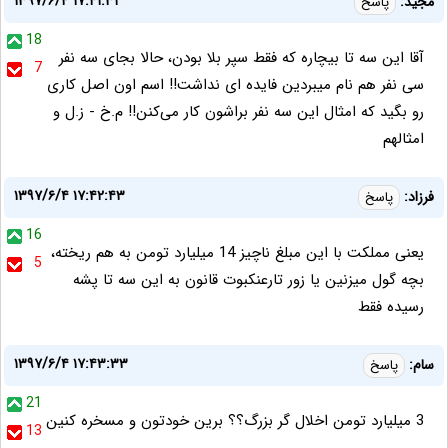
۱۳۹۷/۶/۴ ۱۷:۴۱:۳۱
مجید:
پاسخ
18
آقا این سه تا بیچاره که فقط سپر بلا بودن، حالا بجای سه نفر
7
سی نفر هم نام میبردین فایده ای نداشت!! اسم اون اصل کاری
رو بگید که امثال این سه نفر براشون کار می‌کنن!! م.خ - ز.ل و
امثالهم
۱۳۹۷/۶/۴ ۱۷:۴۲:۴۳
فرزاد:
پاسخ
16
یعنی مملکت با این مبلغ ناچیز 14 میلیارد تومن به هم ریخته،
5
بچه گول میزنین یا زور تارعنکبوت قانون به این سه تا پشه
رسیده فقط
۱۳۹۷/۶/۴ ۱۷:۴۳:۳۳
سام:
پاسخ
21
3 میلیارد تومن اخلال گر بزرگ؟؟ برین خودتون و مسخره کنین
13