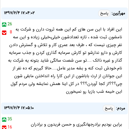
۱۳۹۷/۶/۴ ۱۷:۰۴:۰۲
مهرآیین:
پاسخ
26
این افراد با این سن های کم این همه ثروت دارن و شرکت به
8
نامشون ثبت شده ، تازه تعدادشون خیلی،خیلی زیاده و این سه
نفر چیزی نیست که ، طرف بعد عمری کار و تلاش و گسترش دادن
کارش و دارو ندارشو تو کارش سرمایه گذاری کردن و جذب سرمایه
گذار و غیره ذالک ....تو سن شصت سالگی شاید بتونه یه شرکت به
نام.خودش ثبت کنه و بشه مدیر عامل.....حالا گیریم که ده نفر از
این جوانان از ارث باباشون از این کارا راه انداختن مابقی شون
چی؟؟؟از کجا آوردن؟؟؟ در کل اینا همش نمایشه ولی مردم گول
این خیمه شب بازیا رو نمیخورن
۱۳۹۷/۶/۴ ۱۷:۰۵:۱۰
مردم:
پاسخ
35
براین بودیم برادرجهانگیری و حسن فریدون و برادران
16