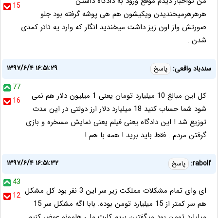
من تواخبار دیدم موقع ورود به دادگاه داشتن
15
هرهرهرمیخندیدن ویکیشون هم هی پوشه گرفته بود جلو
صورتش واز اون زیز داشت میخندید انگار که وارد یه تاتر کمدی
شدن .
۱۳۹۷/۶/۴ ۱۶:۵۱:۲۹
سندباد واقعی:
پاسخ
77
کل این مبالغ 10 میلیارد تومان یعنی 1 میلیون دلار هم نمی
16
شود شما حساب کنید 18 میلیارد دلار ارز دولتی در این مدت
توزیع شد ! این دادگاه یعنی فیلم یعنی نمایش مسخره و بازی
گرفتن مردم . فقط باید برید ! همه با هم !
۱۳۹۷/۶/۴ ۱۶:۵۱:۳۲
rabolf:
پاسخ
43
ای وای تمام مشکلات مملکت زیر سر این 3 نفر بود کل مشکل
12
هم سر کمتر از 15 میلیارد تومن بوده. بابا اگه مشکل سر 15
میلیارد تومن بود میگفتین بریم کارت ملی هامونو عوض کنیم