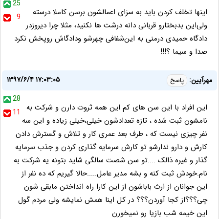
25
اینها تخلف کردن باید به سزای اعمالشون برسن کاملا درسته
9
ولی‌این بدبختارو‌ قربانی دانه درشت ها نکنید، مثلا چرا دیروزدر
دادگاه حمیدی د‌رمنی به این‌شفافی چهرشو‌ و‌دادگاش رو‌پخش نکرد‌
صدا و سیما ؟!!!
۱۳۹۷/۶/۴ ۱۷:۰۳:۰۵
مهرآیین:
پاسخ
28
این افراد با این سن های کم این همه ثروت دارن و شرکت به
11
نامشون ثبت شده ، تازه تعدادشون خیلی،خیلی زیاده و این سه
نفر چیزی نیست که ، طرف بعد عمری کار و تلاش و گسترش دادن
کارش و دارو ندارشو تو کارش سرمایه گذاری کردن و جذب سرمایه
گذار و غیره ذالک ....تو سن شصت سالگی شاید بتونه یه شرکت به
نام.خودش ثبت کنه و بشه مدیر عامل.....حالا گیریم که ده نفر از
این جوانان از ارث باباشون از این کارا راه انداختن مابقی شون
چی؟؟؟از کجا آوردن؟؟؟ در کل اینا همش نمایشه ولی مردم گول
این خیمه شب بازیا رو نمیخورن