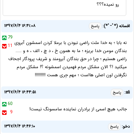
رو نمیده؟؟؟
۱۳۹۷/۶/۴ ۱۶:۴۱:۰۸
افسانه (*ﾟｰﾟ*):
پاسخ
79
نه بابا ؛ به خدا ملت راضی نبودن با برملا کردن اسمشون آبروی
11
بندگان مومن خدا بریزه ؛ ما به همون خ ، د چ ، الف ، ه و .....
راضی هستیم ؛ چرا در حق بندگان آبرومند و شریف پرودگار اجحاف
میکنید !؟ الان مشکل مردم فهمیدن اسمشونه ؟! مشکل مردم
نگرفتنِ اون اصلی هااست ؛ مهم جِری هست !!!!!!!!!
۱۳۹۷/۶/۴ ۱۶:۴۴:۵۱
ali:
پاسخ
60
جالب هیچ اسمی از برادران نماینده سامسونگ نیست!
9
۱۳۹۷/۶/۴ ۱۶:۴۶:۱۰
دخو:
پاسخ