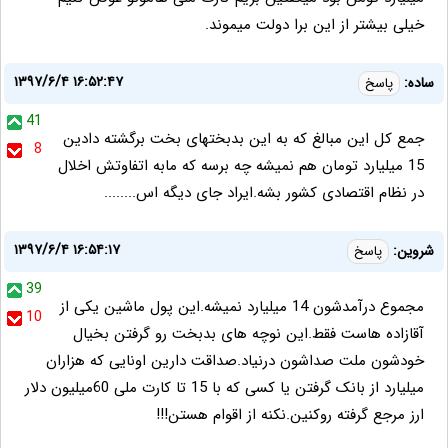
خیلی بیشتر از این برا دولت میموند.
۱۳۹۷/۶/۴ ۱۶:۵۲:۴۷
ساده:
پاسخ
41
جمع کل این مبالغ که به این بدبختهای بخت برگشته دادین
8
15 میلیارد تومان هم نمیشه چه برسه که مابه اتفاوتش اخلال
در نظام اقتصادی کشور بشه.ایراد جای دیگه اس........
۱۳۹۷/۶/۴ ۱۶:۵۴:۱۷
شروین:
پاسخ
39
مجموع درآمدشون 14 میلیارد نمیشه.این پول ماشین یکی از
10
آقازاده هاست فقط.این نوچه های بدبخت رو گرفتن بخیال
خودشون ملت صداشون درنیاد.صداقت دارین اونایی که هزاران
میلیارد از بانک گرفتن یا کسی که با 15 تا کارت ملی 60میلیون دلار
ارز مرجع گرفته روکنین.نکنه از اقوام هستن!!!