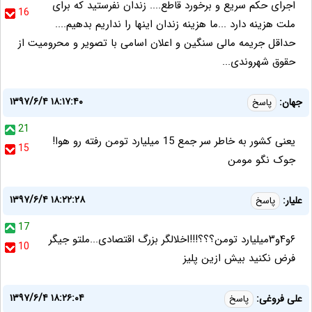
اجرای حکم سریع و برخورد قاطع.... زندان نفرستید که برای
16
ملت هزینه دارد ...ما هزینه زندان اینها را نداریم بدهیم....
حداقل جریمه مالی سنگین و اعلان اسامی با تصویر و محرومیت از
حقوق شهروندی...
۱۳۹۷/۶/۴ ۱۸:۱۷:۴۰
جهان:
پاسخ
21
یعنی کشور به خاطر سر جمع 15 میلیارد تومن رفته رو هوا!
15
جوک نگو مومن
۱۳۹۷/۶/۴ ۱۸:۲۲:۲۸
علیار:
پاسخ
17
۶و۴و۳میلیارد تومن؟؟؟!!!اخلالگر بزرگ اقتصادی...ملتو جیگر
10
فرض نکنید بیش ازین پلیز
۱۳۹۷/۶/۴ ۱۸:۲۶:۰۴
علی فروغی:
پاسخ