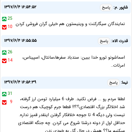
۱۳۹۷/۶/۴ ۱۶:۵۴:۵۲
شاپور .م:
پاسخ
25
نمایندگان سیگارکنت و وینیستون هم خیلی گران فروشی کردن
10
۱۳۹۷/۶/۴ ۱۶:۵۵:۵۵
قدرت الاه:
پاسخ
26
اسماشونو تورو خدا ببین: سندباد سفرها،سانتال، اسپیناس،
14
امرتات..
۱۳۹۷/۶/۴ ۱۶:۵۶:۳۹
نیما:
پاسخ
31
لطفا مردم رو ... فرض نکنید. طرف 6 میلیارد تومن ارز گرفته،
9
شد اخلالگر بزرگ اقتصادی؟؟!! قطعا جرم کوچیک هم درست
نیست ولی دیگه 4 تا جوجه خلافکار گرفتن اینقدر قمپز نداره.
حداقل اول از دونه درشتا شروع می کردن. چه جنگه اقتصادی
میکنیم ما؟؟ همش در حال گل به خودی زدن