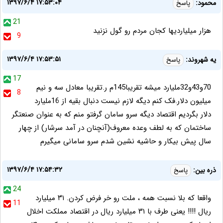
۱۳۹۷/۶/۴ ۱۷:۵۳:۰۴
محمود:
پاسخ
21
هزار میلیاردیها کجان مردم رو گول نزنید
9
۱۳۹۷/۶/۴ ۱۷:۵۳:۵۱
یه شهروند:
پاسخ
17
70و43و32ملیارد میشه تقریبا145م ر.تقریبا معادل سه و نیم
8
میلیون دلار.فک کنم دیگه لازم نیست دنبال بقیه از 16ملیارد
دلار بگردیم اقتصاد دیگه سرو سامان گرفتو منم که به عنوان صنعتگر
ساختمان که به لطف وعده معروف(آنچنان در آمد سرشار) از چهار
سال پیش بیکار و حاشیه نشین شدم سرو سامانی میگیرم
۱۳۹۷/۶/۴ ۱۷:۵۴:۳۲
ذره بین:
پاسخ
24
واقعا که بلا نسبت همه ، ملت رو خر فرض کردن. ۳۱ میلیارد
11
ریال !!!! یعنی طرف با ۳۱ میلیارد ریال در اقتصاد مملکت اخلال