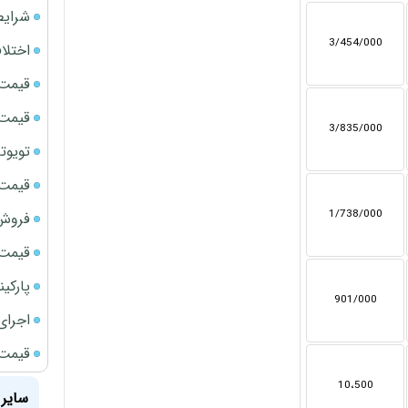
شرایط
3/454/000
اختلا
قیمت سک
قیمت سک
3/835/000
تویوتا bZ5 برای نخستین بار وارد بازار ای
قیمت سک
1/738/000
فروش فور
قیمت ج
پارکی
901/000
اجرای
قیمت سک
10،500
سایر 