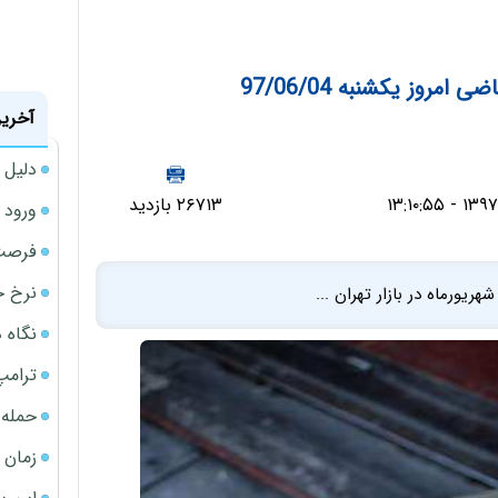
روز یکشنبه 97/06/04
آخرین
دلیل 
۲۶۷۱۳ بازدید
ورود سه 
فرصت‌
نرخ ج
نگاه د
ترامپ
حمله 
زمان ش