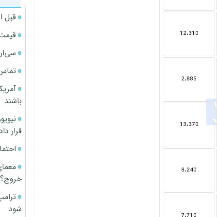
قبل ا
قیمت آپار
12،310
سی‌ان
تماس 
2،885
آمریک
باشند
13،370
قرار داد
احتما
معمای
8،240
خروج؟
ترامپ
شود
7،710