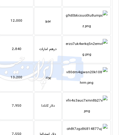
یورو
12،000
درهم امارات
2،840
پوند
13،200
دلار کانادا
7،950
دلار استرالیا
7،550