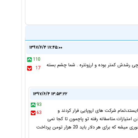
۱۳۹۷/۶/۴ ۱۷:۴۵:۰۰
110
چی رشدش کمتر بوده و ارزونتره . شما چشم بسته
17
۱۳۹۷/۶/۴ ۱۳:۵۳:۲۲
93
یستد،تمام شرکت های اروپایی فرار کردند و
63
ن امتیازات.متاسفانه رفته تو پاچمون تا کجا نمی
دونم ولی این و خوب می دونم آبان ماه ارزش ریال جوری میشه که برای هر دلار باید 20 هزار تومن پرداخت