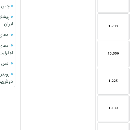
چین ا
پیشنه
ایران
1،780
ادعای
ادعای 
اوکراین
10،550
انس ج
رویتر
دوش‌پرت
1،225
1،130