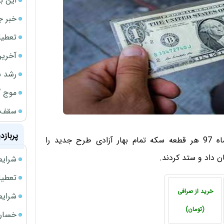
این ب
خبر ج
تعطیلی نخس
آخرین
رشد س
موج گ
سقف ا
پربازد
صرافان بازار ارز و طلای تهران امروز یکشنبه 4 شهریورماه 97 هر قطعه سکه تمام بهار آزادی طرح جدید را
شرایط فروش 
تعطیلی ادا
خرید از صرافی
شرایط فرو
(تومان)
خسارت