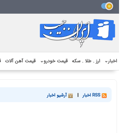
اخبار
⌄
ارز . طلا . سکه
قیمت خودرو
⌄
قیمت آهن آلات
ق
RSS اخبار
|
آرشیو اخبار