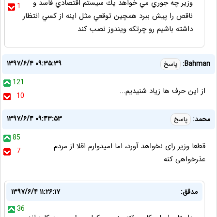
وزير چه جوري مي خواهد يك سيستم اقتصادي فاسد و
1
ناقص را پيش ببرد همچين توقعي مثل اينه از كسي انتظار
داشته باشيم رو چرتكه ويندوز نصب كند
۱۳۹۷/۶/۴ ۰۹:۳۵:۳۹
Bahman:
پاسخ
121
از این حرف ها زیاد شنیدیم...
10
۱۳۹۷/۶/۴ ۰۹:۴۳:۵۳
محمد:
پاسخ
85
قطعا وزیر رای نخواهد آورد، اما امیدوارم اقلا از مردم
7
عذرخواهی کنه
مدقق:
۱۳۹۷/۶/۴ ۱۱:۲۶:۱۷
36