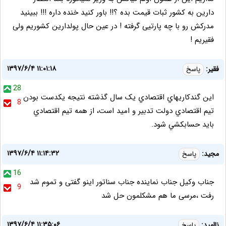
دارین به کشور ثبات قیمت بده ؟!! باور کنید خنده داره !!! ببینید
مدرکش رو با چه پارتیی گرفته ! در عین حال پولدارین کشوریم ولی
فقیریم !
۱۳۹۷/۶/۴ ۱۱:۰۱:۱۸
فقير:
پاسخ
28
اين گندکاريهاي اقتصادي يک سال گذشته نتيجه يکدست بودن
8
تيم اقتصادي دولت تدبير و اميد است، از همه تيم اقتصادي
بايد حسابکشي شود.
۱۳۹۷/۶/۴ ۱۱:۱۴:۳۲
مجید:
پاسخ
16
جناب وکیل جناب نماینده جناب سناتور اینو گفتی و تموم شد
9
رفت ،مرسی ما هم مشکلمون حل شد
۱۳۹۷/۶/۴ ۱۱:۳۵:۰۶
نااميد:
پاسخ