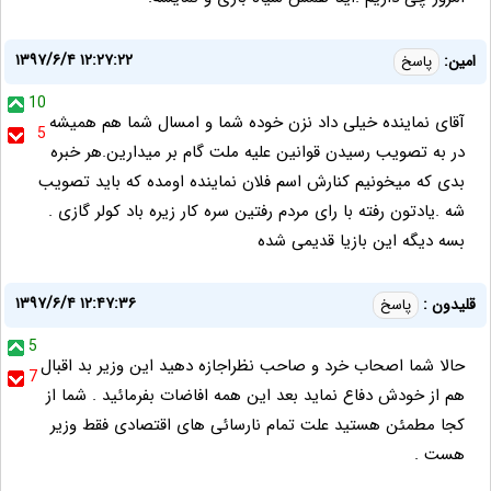
۱۳۹۷/۶/۴ ۱۲:۲۷:۲۲
امین:
پاسخ
10
آقای نماینده خیلی داد نزن خوده شما و امسال شما هم همیشه
5
در به تصویب رسیدن قوانین علیه ملت گام بر میدارین.هر خبره
بدی که میخونیم کنارش اسم فلان نماینده اومده که باید تصویب
شه .یادتون رفته با رای مردم رفتین سره کار زیره باد کولر گازی .
بسه دیگه این بازیا قدیمی شده
۱۳۹۷/۶/۴ ۱۲:۴۷:۳۶
قلیدون :
پاسخ
5
حالا شما اصحاب خرد و صاحب نظراجازه دهید این وزیر بد اقبال
7
هم از خودش دفاع نماید بعد این همه افاضات بفرمائید . شما از
کجا مطمئن هستید علت تمام نارسائی های اقتصادی فقط وزیر
هست .