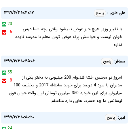
۱۳۹۷/۶/۴ ۱۰:۴۰:۱۷
على علوى :
پاسخ
23
با تغيير وزير هيچ جيز عوض نميشود وقتى بچه شما درس
6
خوان نيست و حواسش پرته عوض كردن معلم با مدرسه فايده
نداره
۱۳۹۷/۶/۴ ۱۰:۴۵:۰۶
مسافر:
پاسخ
55
امروز تو مجلس افشا شد.وام 200 میلیونی به دختر یکی از
8
مدیران با سود 4 درصد برای خرید سانتافه 2017 و تخفیف 100
میلیونی برای این خودرد 350 میلیون تومانی.اون وقت جوان فوق
لیسانس ما چه حسرت هایی دارد.متاسفم
۱۳۹۷/۶/۴ ۱۰:۵۰:۲۰
امیر:
پاسخ
24