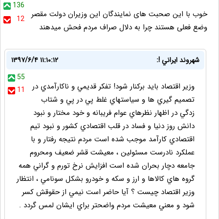
136
خوب با این صحبت های نمایندگان این وزیران دولت مقصر
12
وضع فعلی هستند چرا به دلال صراف مردم فحش میدهند
شهروند ايراني !:
۱۳۹۷/۶/۴ ۱۱:۱۰:۱۲
55
وزير اقتصاد بايد بركنار شود! تفكر قديمي و ناكارآمدي در
11
تصميم گيري ها و سياستهاي غلط پي در پي و شتاب
زدگي در اظهار نظرهاي عوام فريبانه و خود مختار و نبود
دانش روز دنيا و فساد در قلب اقتصادي كشور و نبود تيم
اقتصادي كارآمد موجب شده است مردم نتيجه رفتار و با
عملكرد نادرست مسئولين ، معيشت قشر ضعيف ومحروم
جامعه دچار بحران شده است افزايش نرخ تورم و گراني همه
گروه هاي كالاها و ارز و سكه و خودرو بشكل سونامي ، انتظار
وزير اقتصاد چيست ؟ آيا حاضر است نيمي از حقوقش كسر
شود و معني معيشت مردم واضحتر براي ايشان لمس گردد .