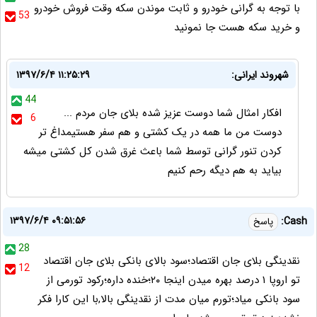
با توجه به گرانی خودرو و ثابت موندن سکه وقت فروش خودرو
53
و خرید سکه هست جا نمونید
شهروند ایرانی:
۱۳۹۷/۶/۴ ۱۱:۲۵:۲۹
44
افکار امثال شما دوست عزیز شده بلای جان مردم ...
6
دوست من ما همه در یک کشتی و هم سفر هستیمداغ تر
کردن تنور گرانی توسط شما باعث غرق شدن کل کشتی میشه
بیاید به هم دیگه رحم کنیم
۱۳۹۷/۶/۴ ۰۹:۵۱:۵۶
Cash:
پاسخ
28
نقدینگی بلای جان اقتصاد؛سود بالای بانکی بلای جان اقتصاد
12
تو اروپا ۱ درصد بهره میدن اینجا ۲۰؛خنده داره؛رکود تورمی از
سود بانکی میاد؛تورم میان مدت از نقدینگی بالا,با این کارا فکر