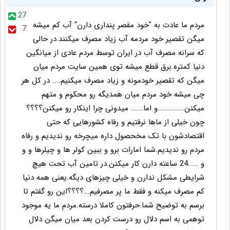
27
مردم ما عادت به "خود مقصر پنداری دارن" آب کم میشه
7
میگن تقصیر خود مردمه آب زیاد مصرف میکنند.در حالی
که سرانه مصرف آب در ایران توسط مردم عادی از میانگین
دنیا کمتره.برق قطع میشه توی همین سایت مردم میان
میگن که تقصیر خودمونه و زیاد مصرف میکنیم.... در کل هر
چی میشه خود مردم میان همدیگه رو محکوم و متهم
میکنن.............و اما...... میدونی چرا اینکار رو میکنن؟؟؟؟
چون خیلی از ماها نرفتیم و رفاه کشورهایی که حتی
اقتصادشون با تک مخحصول داره میچرخه رو ندیدیم و رفاه
مردم رو ندیدیم.شما امارات برو و ببین کولر ها و چیلرها و و
و .....24 ساعته دارن کار میکنن.در تامین آب تحت هیچ
شرایطی مشکل ندارن و خیلی چیزهای دیگه.یعنی همه دنیا
کم مصرف میکنه و فقط ما پر مصرفیم...؟؟؟؟این رو گفتم تا
برسم به توضیح شما.حرفتون کاملا درسته.مردم ما یه موجود
توهمی به اسم دلال رو درست کردن بعد میان میگن دلال