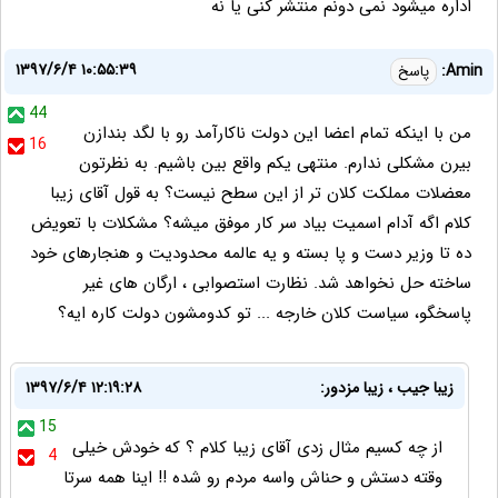
اداره میشود نمی دونم منتشر کنی یا نه
۱۳۹۷/۶/۴ ۱۰:۵۵:۳۹
Amin:
پاسخ
44
من با اینکه تمام اعضا این دولت ناکارآمد رو با لگد بندازن
16
بیرن مشکلی ندارم. منتهی یکم واقع بین باشیم. به نظرتون
معضلات مملکت کلان تر از این سطح نیست؟ به قول آقای زیبا
کلام اگه آدام اسمیت بیاد سر کار موفق میشه؟ مشکلات با تعویض
ده تا وزیر دست و پا بسته و یه عالمه محدودیت و هنجارهای خود
ساخته حل نخواهد شد. نظارت استصوابی ، ارگان های غیر
پاسخگو، سیاست کلان خارجه ... تو کدومشون دولت کاره ایه؟
زیبا جیب ، زیبا مزدور:
۱۳۹۷/۶/۴ ۱۲:۱۹:۲۸
15
از چه کسیم مثال زدی آقای زیبا کلام ؟ که خودش خیلی
4
وقته دستش و حناش واسه مردم رو شده !! اینا همه سرتا