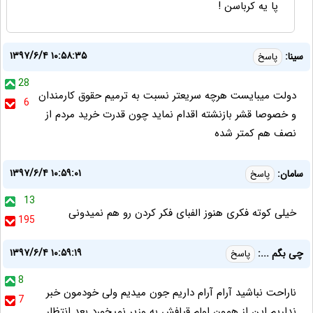
پا یه کرباسن !
۱۳۹۷/۶/۴ ۱۰:۵۸:۳۵
سینا:
پاسخ
28
دولت میبایست هرچه سریعتر نسبت به ترمیم حقوق کارمندان
6
و خصوصا قشر بازنشته اقدام نماید چون قدرت خرید مردم از
نصف هم کمتر شده
۱۳۹۷/۶/۴ ۱۰:۵۹:۰۱
سامان:
پاسخ
13
خیلی کوته فکری هنوز الفبای فکر کردن رو هم نمیدونی
195
۱۳۹۷/۶/۴ ۱۰:۵۹:۱۹
چی بگم ...:
پاسخ
8
ناراحت نباشید آرام آرام داریم جون میدیم ولی خودمون خبر
7
نداریم این از همون اولم قیافش به وزیر نمیخورد بعد انتظار