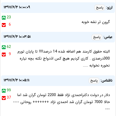
۱۳۹۷/۶/۴ ۱۰:۰۰:۰۹
ارزو:
پاسخ
23
گرون تر نشه خوبه
6
۱۳۹۷/۶/۴ ۱۰:۰۳:۵۱
عباس:
پاسخ
62
البته حقوق کارمند هم اضافه شده 14 درصد!!!! تا پایان تورم
9
300درصدی . کاری کردیم هیچ کس اذدواج نکنه بچه نیاره
نخوره نخوابه .....
۱۳۹۷/۶/۴ ۱۰:۰۵:۱۱
ناشناس:
پاسخ
99
دلار در دولت دکتراحمدی نژاد فقط 2200 تومان گران شد اما
37
حالا 7000 تومان گران شد احمدی نژاد +++++++ روحانی ----
---