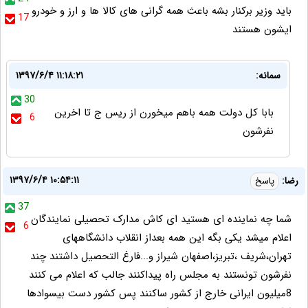
باید وزیر برکنار بشه باعث همه گرانی های کالا ها و ارز و خودرو
17
ایشون هستند
سمانه:
۱۳۹۷/۶/۴ ۱۱:۱۸:۲۱
30
بابا کل دولت همه باهم میخورن از ریس ج تا اخرین
6
نفرشون
۱۳۹۷/۶/۴ ۱۰:۵۴:۱۱
رضا:
پاسخ
37
شما چه نماینده ای هستید ای کاش مدارک تحصیلی نمایندگان
6
اعلام میشد یکی بگه این همه بعداز انقلاب دانشگاههای
تهران،شریف ،تبریز،اصفهان شیراز و...فارغ التحصیل داشتند چند
نفرشون تونستند به مجلس راه پیداکنند جالب که اعلام می کنند
8میلیون ایرانی خارج از کشور ساکنند پس کشور دست بیسوادها