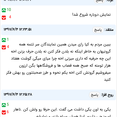
عزت:
پاسخ
10
نمایش دوباره شروع شد!
4
۱۳۹۷/۶/۴ ۱۲:۲۳:۵۱
منتقد:
پاسخ
1
ببین مردم به کیا رای میدن همین نمایندگان سر تتمه همه
4
گرونیهان به خاطر اینکه نه بلدن فکر کنن نه بلدن حرف بزنن اخه
این چه حرفیه که داری میزنی اخه چرا میای میگی گوشت هفتاد
هزار تومنه که صبح همه قصاب ها و فروشگاهها بگن ارزون
میفروشیم گرونش کنن اخه یکم نحوه و طرز صحبتتون رو بهش فکر
کنید
۱۳۹۷/۶/۴ ۱۲:۲۵:۲۸
روح افزا:
پاسخ
5
یکی به اون یکی داشت می گفت .این حرفا رو ولش کن .ناهار
6
امروز چی داریم .اینا همش سیاه بازی و نمایشه.