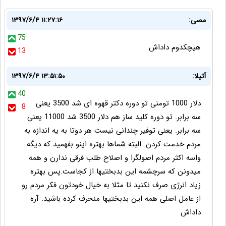
مصی:
۱۳۹۷/۶/۴ ۱۱:۲۷:۱۶
75
هیچکدوم داداش
13
آتیلا:
۱۳۹۷/۶/۴ ۱۳:۵۱:۵۰
40
دلار 1000 تومنی تو دوره دکتر قهوه ای شد 3500 یعنی
8
سه برابر. تو دوره کلید ساز هم دلار 3500 شد 11000 یعنی
سه برابر. یعنی توفیر چندانی نیست هر دوتا به یه اندازه به
مردم خدمت کردن. البته شماها بهتره اینو بفهمید که دیگه
واسه اکثر مردم اصولگرا و اصلاح طلب فرقی ندارن و همه
میدونن که سرچشمه این بدبختیها از کجاست.پس بهتره
زیاد انرژی صرف نکنید تا مثلا به خیال خودتون فکر مردم رو
از عامل اصلی همه این بدبختیها منحرف کرده باشید. آره
داداش