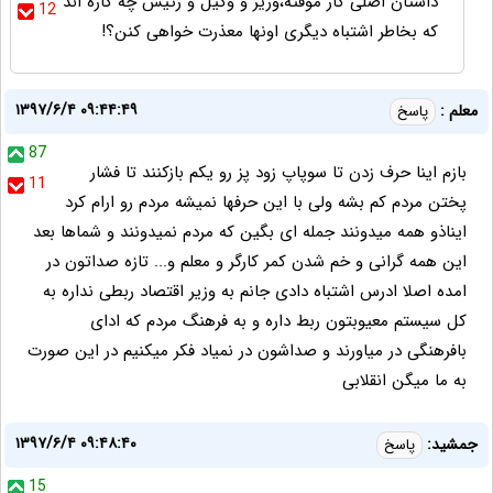
داستان اصلی کار موقته،وزیر و وکیل و رئیس چه کاره اند
12
که بخاطر اشتباه دیگری اونها معذرت خواهی کنن؟!
۱۳۹۷/۶/۴ ۰۹:۴۴:۴۹
معلم :
پاسخ
87
بازم اینا حرف زدن تا سوپاپ زود پز رو یکم بازکنند تا فشار
11
پختن مردم کم بشه ولی با این حرفها نمیشه مردم رو ارام کرد
ایناذو همه میدونند جمله ای بگین که مردم نمیدونند و شماها بعد
این همه گرانی و خم شدن کمر کارگر و معلم و... تازه صداتون در
امده اصلا ادرس اشتباه دادی جانم به وزیر اقتصاد ربطی نداره به
کل سیستم معیوبتون ربط داره و به فرهنگ مردم که ادای
بافرهنگی در میاورند و صداشون در نمیاد فکر میکنیم در این صورت
به ما میگن انقلابی
۱۳۹۷/۶/۴ ۰۹:۴۸:۴۰
جمشید:
پاسخ
15