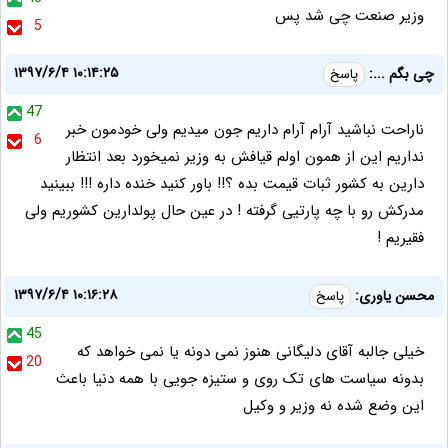
وزیر صنعت چی شد پس
5
۱۳۹۷/۶/۴ ۱۰:۱۴:۲۵
چی بگم ...:
پاسخ
47
ناراحت نباشید آرام آرام داریم جون میدیم ولی خودمون خبر
6
نداریم این از همون اولم قیافش به وزیر نمیخورد بعد انتظار
دارین به کشور ثبات قیمت بده ؟!! باور کنید خنده داره !!! ببینید
مدرکش رو با چه پارتیی گرفته ! در عین حال پولدارین کشوریم ولی
فقیریم !
۱۳۹۷/۶/۴ ۱۰:۱۶:۲۸
محسن یاوری:
پاسخ
45
خیلی جالبه آقای دلیگانی هنوز نمی دونه یا نمی خواهد که
20
بدونه سیاست های تک روی و ستیزه جویی با همه دنیا باعث
این وضع شده نه وزیر و وکیل