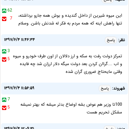
62
اين ميوه شيرين از داخل گنديده و بوش همه جارو برداشته،
7
تنها راهش اينه كه همه مردم به فكر له شدنش باشن. وسلام
۱۳۹۷/۶/۴ ۱۱:۴۶:۳۴
نظر:
پاسخ
3
تمرکز دولت رفت به سکه و ارز دلالان از اون طرف خودرو و میوه
5
و اب ....گراان کردن بعد دولت میگه دلار ارزان شد چه فایده
وقتی مایحتاج ضروری گران شده
۱۳۹۷/۶/۴ ۱۱:۵۶:۵۹
شهروند:
پاسخ
7
100تا وزیر هم عوض بشه اوضاع بدتر میشه که بهتر نمیشه
5
مشکل تحریم هست
۱۳۹۷/۶/۴ ۱۲:۰۹:۳۱