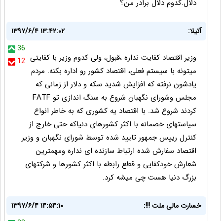
دلال.کدوم دلال برادر من؟
آتیلا:
۱۳۹۷/۶/۴ ۱۳:۴۲:۰۲
36
وزیر اقتصاد کفایت نداره ،قبول، ولی کدوم وزیر با کفایتی
12
میتونه با سیستم فعلی، اقتصاد کشور رو اداره بکنه. مردم
یادشون نرفته که افزایش شدید سکه و دلار از زمانی که
مجلس وشورای نگهبان شروع به سنگ اندازی تو FATF
کردند شروع شد. با اقتصاد یه کشوری که به خاطر انواع
سیاستهای خصمانه با اکثر کشورهای دنیاکه حتی خارج از
کنترل رییس جمهور تایید شده توسط شورای نگهبان و وزیر
اقتصاد سفارش شده ارتباط سازنده ای نداره ومهمترین
شعارش خودکفایی و قطع رابطه با اکثر کشورها و شرکتهای
بزرگ دنیا هست چی میشه کرد.
خسارت مالی ملت !!!:
۱۳۹۷/۶/۴ ۱۴:۵۴:۱۰