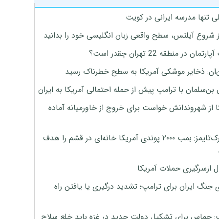
ی تنها مدرسه ایرانی در کویت
ز شروع آیلتس، سطح واقعی زبان انگلیسی خود را بدانید
تمان در منطقه 22 تهران چقدر است؟
‌ان: ذخایر موشکی آمریکا به سطح خطرناک رسید
بن‌سلمان با ترامپ پیش از حمله احتمالی آمریکا به ایران
ا از شهروندانش خواست برای خروج از خاورمیانه آماده
نیویورک‌تایمز: بمب ۲۰۰۰ پوندی آمریکا خانه‌ای در قشم را هدف
ل ازسرگیری حملات آمریکا
 جنگ ایران برای ترامپ؛ تشدید درگیری یا یافتن راه
: حماس برای تشکیل دولت جدید در غزه باید خلع سلاح