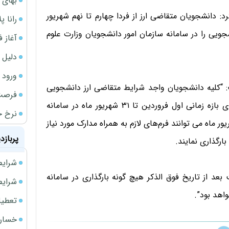
بهای 
د: دانشجویان متقاضی ارز از فردا چهارم تا نهم شهریور
رانا پ
ویی را در سامانه سازمان امور دانشجویان وزارت علوم
آغاز فروش فوری 
دلیل 
ورود سه 
: “کلیه دانشجویان واجد شرایط متقاضی ارز دانشجویی
فرصت‌
چنانچه تاکنون موفق به تکمیل فرم های درخواست ارز برای بازه زمانی اول فروردین تا ۳۱ شهریور ماه در سامانه
نرخ ج
انشجو (نشا) نشده اند، صرفا از تاریخ ۴ تا ۹ شهریور ماه می توانند فرم‌های لازم به همراه مدارک مورد نیاز
پربازد
شرایط فروش 
عد از تاریخ فوق الذکر هیچ گونه بارگذاری در سامانه
شرایط فرو
اهد بود”.
تعطیلی ادا
خسارت