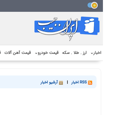
اخبار
⌄
ارز . طلا . سکه
قیمت خودرو
⌄
قیمت آهن آلات
ق
RSS اخبار
|
آرشیو اخبار