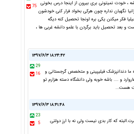
ه ، خودت نمیتونی بری بیرون از اینجا درس بخونی
75
انیا نگهبان نداره چون هرکی بخواد فرار کنی خودشون
لیا فکر میکنن یکی بره اونجا تحصیل کنه دیگه
ست و بعد تحصیل باید برگردن با علمو دانشه غربی ها ،
۱۳۹۷/۶/۳ ۱۸:۲۴:۴۲
29
ه ما دندانپزشک فیلیپینی و متخصص گرجستانی و
16
وارد و .... باشه خوبه ولی دانشگاه دسته هزارم تو
ت هست...
۱۳۹۷/۶/۳ ۱۸:۴۱:۴۸
23
البته که کار بدی نیست ولی نه با ارزِ دولتی.
5