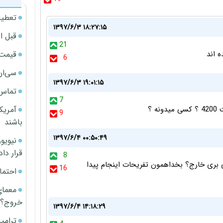
تعطیل
۱۳۹۷/۶/۳ ۱۸:۲۷:۱۵
قبل ا
21
قیمت آپار
ه اند
6
سی‌ان
۱۳۹۷/۶/۳ ۱۹:۰۱:۱۵
تماس 
7
آمریک
 ؟
9
باشند
۱۳۹۷/۶/۴ ۰۰:۵۰:۴۹
قرار داد
8
 بری خارج؟ بخداهمون تفریحات اینجام پیدا
16
احتما
معمای
خروج؟
۱۳۹۷/۶/۴ ۱۴:۱۸:۲۹
ترامپ