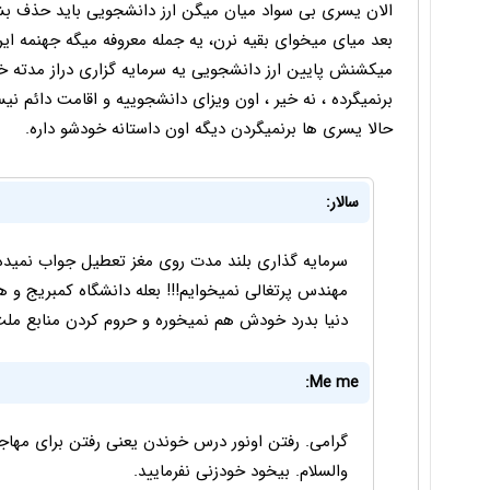
الان یسری بی سواد میان میگن ارز دانشجویی باید حذف بش
بعد میای میخوای بقیه نرن، یه جمله معروفه میگه جهنمه ایر
میکشنش پایین ارز دانشجویی یه سرمایه گزاری دراز مدته خی
برنمیگرده ، نه خیر ، اون ویزای دانشجوییه و اقامت دائم نی
حالا یسری ها برنمیگردن دیگه اون داستانه خودشو داره.
سالار:
سرمایه گذاری بلند مدت روی مغز تعطیل جواب نمید
مهندس پرتغالی نمیخوایم!!! بعله دانشگاه کمبریج و هار
دنیا بدرد خودش هم نمیخوره و حروم کردن منابع مل
Me me:
گرامی. رفتن اونور درس خوندن یعنی رفتن برای مهاجرت.
والسلام. بیخود خودزنی نفرمایید.