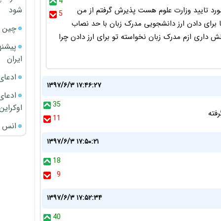
4
شود
 مورد تایید وزارت علوم هست پذیرش گرفتم از من
5
نا برای دادن ارز دانشجویی مدرک زبان با حد نصاب
چین ا
 داری ازم مدرک زبان نخواسته تو برای ارز دادن چرا
پیشنه
ایران
ادعای
۱۳۹۷/۶/۳ ۱۷:۴۶:۲۷
ادعای 
35
اوکراین
رفته
11
انس ج
۱۳۹۷/۶/۳ ۱۷:۵۰:۲۱
18
9
۱۳۹۷/۶/۳ ۱۷:۵۲:۳۴
40