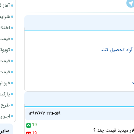
آغاز فروش فوری 
شرایط
اختلا
قیمت سک
تویوتا bZ5 برای نخستین بار وارد بازار ای
 آزاد تحصیل کنند
قیمت ج
قیمت سک
فروش فور
پارکی
طرح ج
۱۳۹۷/۶/۳ ۲۲:۱۰:۵۹
اجرای
19
ار میدید قیمت چند ؟
سایر 
19