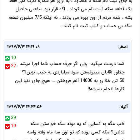
به جای ثبت نام سکه نا محدود ، به ازای هر شماره کارت ملی فقط
یک قطعه سکه ثبت نام می کردند . اگه قرار بود منفعتی حاصل
بشه ، همه مردم از اون بهره می بردند ، نه اینکه 7/5 میلیون قطعه
سکه بی حساب و کتاب ثبت نام کنند .
اصغر:
۱۳۹۷/۶/۳ ۱۴:۱۹:۰۹
10
شما درست میگید.. ولی اگر حرف حساب شما اجرا میشد
22
چطور آقایان میتونستن سود میلیاردی به جیب بزنن؟؟
50 تن طلا رو به 114000نفر فروختن.... هیچ جای دنیا این
کارها انجام نمیشه!!
آتیلا:
۱۳۹۷/۶/۳ ۱۴:۲۴:۵۶
39
خب مگه به کسایی که یه دونه سکه خواستن سکه
10
ندادن؟ مگه کسی بوده که تو اون سه ماه رفته واسه