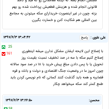
مجلس انجام بشه. نه اینکه معاملاتی رو که قبلاً و کاملاً
قانونی انجام شده و هزینش قطعیش پرداخت شده رو بهم
بزنه .چون در غیر اینصورت خریدارای سکه میتونن به مجامع
بین المللی هم شکایت کنن و خسارت بگیرن.
۱۳۹۷/۶/۳ ۱۳:۰۴:۴۲
على علوى :
پاسخ
25
با إصلاح اين لايحه ايشان مشكل ندارن ميشه اينطورى
161
إصلاح كنيم سكه با سه در صد تخفيف نسبت بقيمت روز
تحويل يا با پس دادن مبلغ پيش خريد با ١٨ در صد سود سالانه
چون امروز ما در وضعيت جنگ اقتصادى و دولت و بانك و قوه
قضاييه و همه بايد گذشت كنند كسانى كه نام نويسى كردن بايد
طمع كمتر كند سكه ميخواهد چكار
محسن:
۱۳۹۷/۶/۳ ۱۳:۲۶:۵۰
58