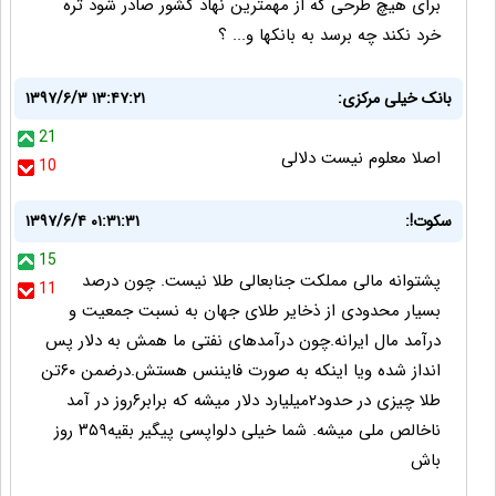
برای هیچ طرحی که از مهمترین نهاد کشور صادر شود تره
خرد نکند چه برسد به بانکها و... ؟
بانک خیلی مرکزی:
۱۳۹۷/۶/۳ ۱۳:۴۷:۲۱
21
اصلا معلوم نیست دلالی
10
سکوت!:
۱۳۹۷/۶/۴ ۰۱:۳۱:۳۱
15
پشتوانه مالی مملکت جنابعالی طلا نیست. چون درصد
11
بسیار محدودی از ذخایر طلای جهان به نسبت جمعیت و
درآمد مال ایرانه.چون درآمدهای نفتی ما همش به دلار پس
انداز شده ویا اینکه به صورت فایننس هستش.درضمن ۶۰تن
طلا چیزی در حدود۲میلیارد دلار میشه که برابر۶روز در آمد
ناخالص ملی میشه. شما خیلی دلواپسی پیگیر بقیه۳۵۹ روز
باش