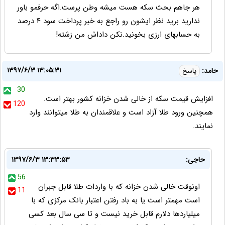
هر جاهم بحث سکه هست میشه وطن پرست.اگه حرفمو باور
ندارید برید نظر ایشون رو راجع به خبر پرداخت سود ۴ درصد
به حسابهای ارزی بخونید.نکن داداش من زشته!
۱۳۹۷/۶/۳ ۱۳:۰۵:۳۱
حامد:
پاسخ
30
افزایش قیمت سکه از خالی شدن خزانه کشور بهتر است.
120
همچنین ورود طلا آزاد است و علاقمندان به طلا میتوانند وارد
نمایند.
حاجی:
۱۳۹۷/۶/۳ ۱۳:۳۳:۵۳
56
اونوقت خالی شدن خزانه که با واردات طلا قابل جبران
11
است مهمتر است یا به باد رفتن اعتبار بانک مرکزی که با
میلیاردها دلارم قابل خرید نیست و تا سی سال بعد کسی