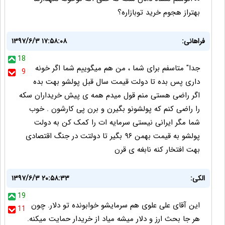
بهتراز هجوم خرید توبازاره؟
فراهانی:
۱۳۹۷/۶/۳ ۱۷:۵۸:۰۸
18
جدا" متاسفم برای شما ، من هم میگوییم شما اگر خونه
9
داری پس بده تا دولت قیمت سال قبل پولشو بهت بده
اگر راضی هستی منم قول میدم همه ی پیش خریداران سکه
را راضی کنم که پولشونو بگیرن و برن پی کارشون . خوب
شما مگر ایرانی نیستی سرمایه ات را کمک کن به دولت
پولشو به قیمت بهمن ۹۶ بگیر تا دولتت در جنگ اقتصادی
بهت افتخار کنه نابغه ی قرن
الکی:
۱۳۹۷/۶/۳ ۲۰:۵۸:۳۳
19
این آقای علی علوی هم سرمایشو خوابونده تو دلار. چون
11
هر جا بحث ارز و دلار میشه میاد از خریدار حمایت میکنه.