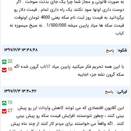
به صورت قانونی و مجاز شما چرا یک جای بدنت سوخت . اگر
دوست داری اونها سود نکنند یک راه داری تمام . قیمت دلار رو
برگردانید به قیمت روز ثبت نام سکه یعنی 4000 تومان اونوقت
قیمت سکه ها میاد پایین میشه 1/500/000 . نه سیخ میسوزه نه
کباب
۱۳۹۷/۶/۳ ۱۳:۳۸:۴۸
شکوه:
پاسخ
22
با این همه تحریم فکر میکنید پایین میاد ///اب گرون شده اگه
10
سکه گرون نشه جزء اجایبه
۱۳۹۷/۶/۳ ۱۳:۴۰:۴۲
ایرانی:
پاسخ
15
این آقایون اقتصادی که می تونند کاهش واردات ارز رو پیش
27
بینی کنند ، چطور نتونستند افزایش قیمت سکه رو پیش بینی
کنند . اگه واقعاً می خواستند برای مردم کار کنند از چند ماه پیش