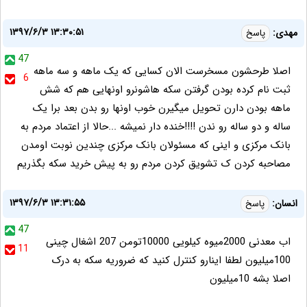
۱۳۹۷/۶/۳ ۱۳:۳۰:۵۱
مهدی:
پاسخ
47
اصلا طرحشون مسخرست الان کسایی که یک ماهه و سه ماهه
6
ثبت نام کرده بودن گرفتن سکه هاشونرو اونهایی هم که شش
ماهه بودن دارن تحویل میگیرن خوب اونها رو بدن بعد برا یک
ساله و دو ساله رو ندن !!!!خنده دار نمیشه ...حالا از اعتماد مردم به
بانک مرکزی و اینی که مسئولان بانک مرکزی چندین نوبت اومدن
مصاحبه کردن ک تشویق کردن مردم رو به پیش خرید سکه بگذریم
۱۳۹۷/۶/۳ ۱۳:۳۱:۵۵
انسان:
پاسخ
47
اب معدنی 2000میوه کیلویی 10000تومن 207 اشغال چینی
11
100میلیون لطفا اینارو کنترل کنید که ضروریه سکه به درک
اصلا بشه 10میلیون