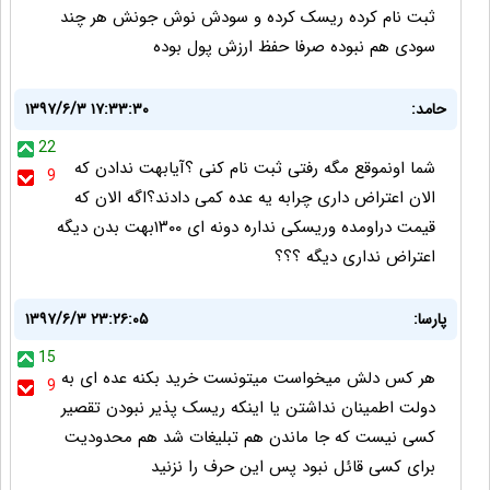
ثبت نام کرده ریسک کرده و سودش نوش جونش هر چند
سودی هم نبوده صرفا حفظ ارزش پول بوده
حامد:
۱۳۹۷/۶/۳ ۱۷:۳۳:۳۰
22
شما اونموقع مگه رفتی ثبت نام کنی ؟آیابهت ندادن که
9
الان اعتراض داری چرابه یه عده کمی دادند؟اگه الان که
قیمت دراومده وریسکی نداره دونه ای ۱۳۰۰بهت بدن دیگه
اعتراض نداری دیگه ؟؟؟
پارسا:
۱۳۹۷/۶/۳ ۲۳:۲۶:۰۵
15
هر کس دلش میخواست میتونست خرید بکنه عده ای به
9
دولت اطمینان نداشتن یا اینکه ریسک پذیر نبودن تقصیر
کسی نیست که جا ماندن هم تبلیغات شد هم محدودیت
برای کسی قائل نبود پس این حرف را نزنید