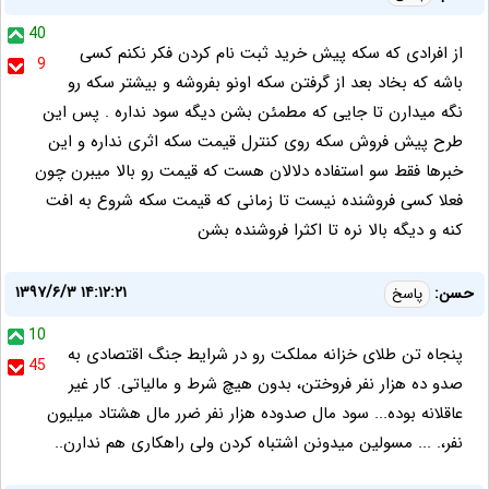
40
از افرادی که سکه پیش خرید ثبت نام کردن فکر نکنم کسی
9
باشه که بخاد بعد از گرفتن سکه اونو بفروشه و بیشتر سکه رو
نگه میدارن تا جایی که مطمئن بشن دیگه سود نداره . پس این
طرح پیش فروش سکه روی کنترل قیمت سکه اثری نداره و این
خبرها فقط سو استفاده دلالان هست که قیمت رو بالا میبرن چون
فعلا کسی فروشنده نیست تا زمانی که قیمت سکه شروع به افت
کنه و دیگه بالا نره تا اکثرا فروشنده بشن
۱۳۹۷/۶/۳ ۱۴:۱۲:۲۱
حسن:
پاسخ
10
پنجاه تن طلای خزانه مملکت رو در شرایط جنگ اقتصادی به
45
صدو ده هزار نفر فروختن، بدون هیچ شرط و مالیاتی. کار غیر
عاقلانه بوده... سود مال صدوده هزار نفر ضرر مال هشتاد میلیون
نفر،. ... مسولین میدونن اشتباه کردن ولی راهکاری هم ندارن..