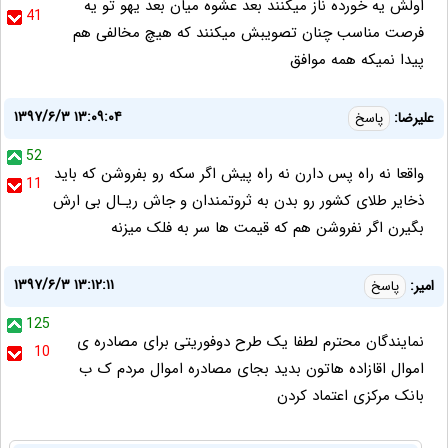
اولش یه خورده ناز میکنند بعد عشوه میان بعد یهو تو یه
41
فرصت مناسب چنان تصویبش میکنند که هیچ مخالفی هم
پیدا نمیکه همه موافق
۱۳۹۷/۶/۳ ۱۳:۰۹:۰۴
علیرضا:
پاسخ
52
واقعا نه راه پس دارن نه راه پیش اگر سکه رو بفروشن که باید
11
ذخایر طلای کشور رو بدن به ثروتمندان و جاش ریـال بی ارش
بگیرن اگر نفروشن هم که قیمت ها سر به فلک میزنه
۱۳۹۷/۶/۳ ۱۳:۱۲:۱۱
امیر:
پاسخ
125
نمایندگان محترم لطفا یک طرح دوفوریتی برای مصادره ی
10
اموال اقازاده هاتون بدید بجای مصادره اموال مردم ک ب
بانک مرکزی اعتماد کردن