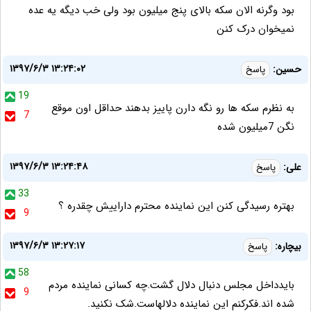
بود وگرنه الان سکه بالای پنج میلیون بود ولی خب دیگه یه عده
نمیخوان درک کنن
۱۳۹۷/۶/۳ ۱۳:۲۴:۰۲
حسین:
پاسخ
19
به نظرم سکه ها رو نگه دارن پاییز بدهند حداقل اون موقع
7
نگن 7میلیون شده
۱۳۹۷/۶/۳ ۱۳:۲۴:۴۸
علی:
پاسخ
33
بهتره رسیدگی کنن این نماینده محترم داراییش چقدره ؟
9
۱۳۹۷/۶/۳ ۱۳:۲۷:۱۷
بیچاره:
پاسخ
58
بایدداخل مجلس دنبال دلال گشت.چه کسانی نماینده مردم
9
شده اند.فکرکنم این نماینده دلالهاست.شک نکنید.