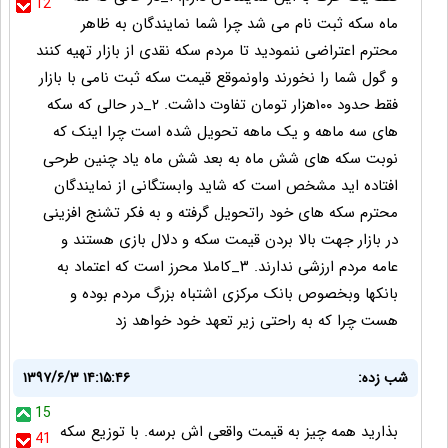
12
ماه سکه ثبت نام می شد چرا شما نمایندگان به ظاهر
محترم اعتراضی ننمودید تا مردم سکه نقدی از بازار تهیه کنند
و گول شما را نخورند واونموقع قیمت سکه ثبت نامی با بازار
فقط حدود ۱۰۰هزار تومان تفاوت داشت. ۲_در حالی که سکه
های سه ماهه و یک ماهه تحویل شده است چرا اینک که
نوبت سکه های شش ماه به بعد شش ماه یاد چنین طرحی
افتاده اید مشخص است که شاید وابستگانی از نمایندگان
محترم سکه های خود راتحویل گرفته و به فکر تشنج افزینی
در بازار جهت بالا بردن قیمت سکه و دلال بازی هستند و
عامه مردم ارزشی ندارند. ۳_کاملا محرز است که اعتماد به
بانکها وبخصوص بانک مرکزی اشتباه بزرگ مردم بوده و
هست چرا که به راحتی زیر تعهد خود خواهد زد
شب زده:
۱۳۹۷/۶/۳ ۱۴:۱۵:۴۶
15
بذارید همه چیز به قیمت واقعی اش برسه. با توزیع سکه
41