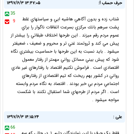
حرف حساب !:
۱۳۹۷/۶/۳ ۱۳:۴۷:۰۵
35
شتاب زده و بدون آگاهي هاشيه ايي و سياستهاي غلط
9
پشت سرهم بانك مركزي بسرعت اتفاقات ناگوار را براي
عموم مردم رقم ميزند . اين طرحها اختلاف طبقاتي را بيشتر از
پيش مي كند و ثروتمند غني تر و محروم و ضعيف ، ضعيفتر
ميشود . بايد نسبت به اين طرحها با حساسيت بيشتري نگاه
شود كه پيش بيني مسائل رواني مهمتر از رفتار معمول
اقتصادي است . فراموش نكنيم اقتصاد با رفتارهاي غير عادي
رواني در كشور بهم ريخت كه تيم اقتصادي از رفتارهاي
اجتماعي مردم بي خبر بودند . اقتصاد به نگاه مردم وابسته
است . اگر مردم از طرحهاي شما استقبال نكنند با شكست
مواجه ميشود .
علی :
۱۳۹۷/۶/۳ ۱۴:۱۵:۲۴
66
فقط یک حرف با این نمایندگان دارم. ۱_در حالی که سه