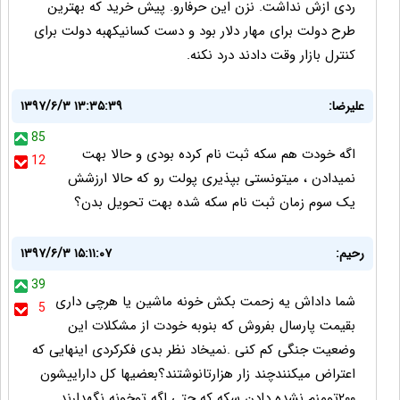
ردی ازش نداشت. نزن این حرفارو. پیش خرید که بهترین
طرح دولت برای مهار دلار بود و دست کسانیکهبه دولت برای
کنترل بازار وقت دادند درد نکنه.
علیرضا:
۱۳۹۷/۶/۳ ۱۳:۳۵:۳۹
85
اگه خودت هم سکه ثبت نام کرده بودی و حالا بهت
12
نمیدادن ، میتونستی بپذیری پولت رو که حالا ارزشش
یک سوم زمان ثبت نام سکه شده بهت تحویل بدن؟
رحیم:
۱۳۹۷/۶/۳ ۱۵:۱۱:۰۷
39
شما داداش یه زحمت بکش خونه ماشین یا هرچی داری
5
بقیمت پارسال بفروش که بنوبه خودت از مشکلات این
وضعیت جنگی کم کنی .نمیخاد نظر بدی فکرکردی اینهایی که
اعتراض میکنندچند زار هزارتانوشتند؟بعضیها کل داراییشون
۲۰۰تومنم نشده دادن سکه که حتی اگه توخونه نگهدارند