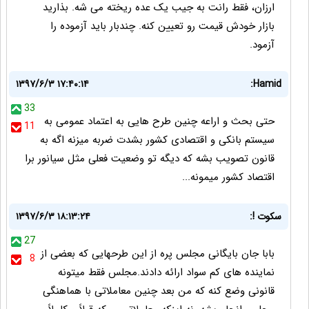
ارزان، فقط رانت به جیب یک عده ریخته می شه. بذارید
بازار خودش قیمت رو تعیین کنه. چندبار باید آزموده را
آزمود.
۱۳۹۷/۶/۳ ۱۷:۴۰:۱۴
Hamid:
33
حتی بحث و اراعه چنین طرح هایی به اعتماد عمومی به
11
سیستم بانکی و اقتصادی کشور بشدت ضربه میزنه اگه به
قانون تصویب بشه که دیگه تو وضعیت فعلی مثل سیانور برا
اقتصاد کشور میمونه...
سکوت !:
۱۳۹۷/۶/۳ ۱۸:۱۳:۲۴
27
بابا جان بایگانی مجلس پره از این طرحهایی که بعضی از
8
نماینده های کم سواد ارائه دادند.مجلس فقط میتونه
قانونی وضع کنه که من بعد چنین معاملاتی با هماهنگی