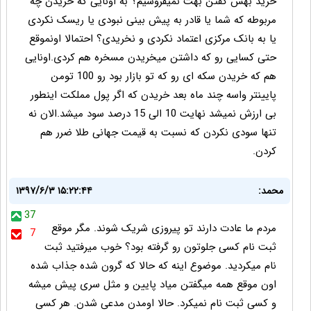
خرید بهش گفتن بهت نمیفروشیم؟ به اونایی که خریدن چه
مربوطه که شما یا قادر به پیش بینی نبودی یا ریسک نکردی
یا به بانک مرکزی اعتماد نکردی و نخریدی؟ احتمالا اونموقع
حتی کسایی رو که داشتن میخریدن مسخره هم کردی.اونایی
هم که خریدن سکه ای رو که تو بازار بود رو 100 تومن
پایینتر واسه چند ماه بعد خریدن که اگر پول مملکت اینطور
بی ارزش نمیشد نهایت 10 الی 15 درصد سود میشد.الان نه
تنها سودی نکردن که نسبت به قیمت جهانی طلا ضرر هم
کردن.
محمد:
۱۳۹۷/۶/۳ ۱۵:۲۲:۴۴
37
مردم ما عادت دارند تو پیروزی شریک شوند. مگر موقع
7
ثبت نام کسی جلوتون رو گرفته بود؟ خوب میرفتید ثبت
نام میکردید. موضوع اینه که حالا که گرون شده جذاب شده
اون موقع همه میگفتن میاد پایین و مثل سری پیش میشه
و کسی ثبت نام نمیکرد. حالا اومدن مدعی شدن. هر کسی