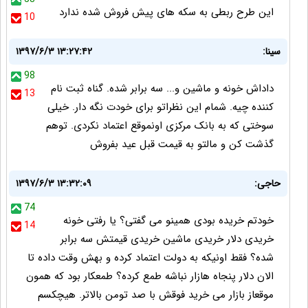
این طرح ربطی به سکه های پیش فروش شده ندارد
10
سینا:
۱۳۹۷/۶/۳ ۱۳:۲۷:۴۲
98
داداش خونه و ماشین و... سه برابر شده. گناه ثبت نام
13
کننده چیه. شمام این نظراتو برای خودت نگه دار. خیلی
سوختی که به بانک مرکزی اونموقع اعتماد نکردی. توهم
گذشت کن و مالتو به قیمت قبل عید بفروش
حاجی:
۱۳۹۷/۶/۳ ۱۳:۳۲:۰۹
74
خودتم خریده بودی همینو می گفتی؟ یا رفتی خونه
14
خریدی دلار خریدی ماشین خریدی قیمتش سه برابر
شده؟ فقط اونیکه به دولت اعتماد کرده و بهش وقت داده تا
الان دلار پنجاه هازار نباشه طمع کرده؟ طمعکار بود که همون
موقعاز بازار می خرید فوقش با صد تومن بالاتر. هیچکسم