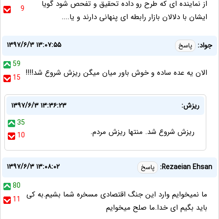
از نماینده ای که طرح رو داده تحقیق و تفحص شود گویا
9
ایشان با دلالان بازار رابطه ای پنهانی دارند و یا....
۱۳۹۷/۶/۳ ۱۳:۰۷:۵۵
جواد:
پاسخ
59
الان یه عده ساده و خوش باور میان میگن ریزش شروع شد!!!!
15
ریزش:
۱۳۹۷/۶/۳ ۱۳:۳۶:۲۳
35
ریزش شروع شد. منتها ریزش مردم.
10
۱۳۹۷/۶/۳ ۱۳:۰۸:۰۲
Rezaeian Ehsan:
پاسخ
80
ما نمیخوایم وارد این جنگ اقتصادی مسخره شما بشیم.به کی
11
باید بگیم ای خدا.ما صلح میخوایم