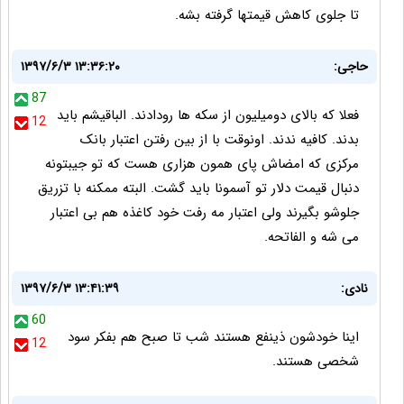
تا جلوی کاهش قیمتها گرفته بشه.
حاجی:
۱۳۹۷/۶/۳ ۱۳:۳۶:۲۰
87
فعلا که بالای دومیلیون از سکه ها رودادند. الباقیشم باید
12
بدند. کافیه ندند. اونوقت با از بین رفتن اعتبار بانک
مرکزی که امضاش پای همون هزاری هست که تو جیبتونه
دنبال قیمت دلار تو آسمونا باید گشت. البته ممکنه با تزریق
جلوشو بگیرند ولی اعتبار مه رفت خود کاغذه هم بی اعتبار
می شه و الفاتحه.
نادی:
۱۳۹۷/۶/۳ ۱۳:۴۱:۳۹
60
اینا خودشون ذینفع هستند شب تا صبح هم بفکر سود
12
شخصی هستند.