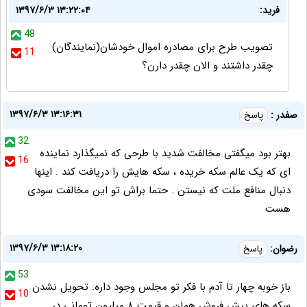
فرید:
۱۳۹۷/۶/۳ ۱۳:۲۲:۰۴
48
تصویب طرح برای مصادره اموال خودشان(نمایندگان)
11
چقدر داشتند و الان چقدر دارن؟
۱۳۹۷/۶/۳ ۱۳:۱۶:۳۱
صفدر :
پاسخ
32
بهتر بود میگفتی مخالفت شدید با طرحی که نمیگذارد نماینده
16
ای که یک عالم سکه خریده ، سکه هایش را دریافت کند . اینها
دنبال منافع ملت که نیستن . حتما براش تو این مخالفت سودی
هست
۱۳۹۷/۶/۳ ۱۳:۱۸:۲۰
رضوان:
پاسخ
53
باز خوبه چهار تا آدم با فکر تو مجلس وجود داره. تحویل نشدن
10
سکه های پیش فروش همان و قیمت ۸ میلیون تومانی در