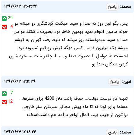
۱۳۹۷/۶/۳ ۱۲:۰۴:۳۴
محمد:
پاسخ
29
پس بگو اون روز که صدا و سیما میگفت گردشگری رو میشه تو
4
خونه هامون انجام بدیم بهمین خاطر بود بصیرت داشتند عوامل
صدا و سیما میدونستند روز میشه که بلیط رفت تهران به کیشم
میشه یک میلیون تومن کسی دیگه کیش زپرتیم نمیتونه بره.
احسنت به عوامل با بصیرت صدا و سیما، چقدر ملت مسخره شون
کردن بندگان خدا رو
۱۳۹۷/۶/۳ ۱۲:۱۱:۳۹
امین:
پاسخ
7
تنهعا کار درست دولت... حذف رانت دلار 4200 برای سفرها...
12
مسلما برای اونا که تا ماه پیش مجانی میرفتن سفر خارجی
براشون از جیب بیت المال اواخر درآمد هم داشت!سخته
۱۳۹۷/۶/۳ ۱۲:۱۸:۲۲
محمد:
پاسخ