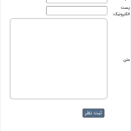
پست
الکترونیک:
متن: