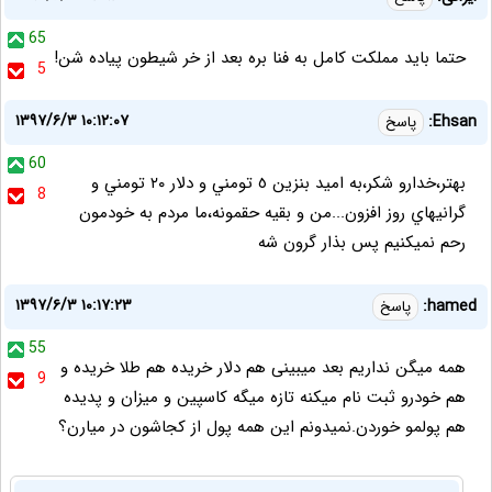
65
حتما باید مملکت کامل به فنا بره بعد از خر شیطون پیاده شن!
5
۱۳۹۷/۶/۳ ۱۰:۱۲:۰۷
Ehsan:
پاسخ
60
بهتر،خدارو شكر،به اميد بنزين ٥ تومني و دلار ٢٠ تومني و
8
گرانيهاي روز افزون...من و بقيه حقمونه،ما مردم به خودمون
رحم نميكنيم پس بذار گرون شه
۱۳۹۷/۶/۳ ۱۰:۱۷:۲۳
hamed:
پاسخ
55
همه میگن نداریم بعد میبینی هم دلار خریده هم طلا خریده و
9
هم خودرو ثبت نام میکنه تازه میگه کاسپین و میزان و پدیده
هم پولمو خوردن.نمیدونم این همه پول از کجاشون در میارن؟