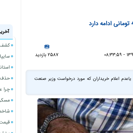
آخرین
کشف ب
۲۵۸۷ بازدید
سایپا حدود 36 هزار دست
استانداردهای 122گان
حذف ی
ار یاعدم اعلام خریداران که مورد درخواست وزیر صنعت
چرا ع
مسکن مهر 
شاخص 
قیمت 