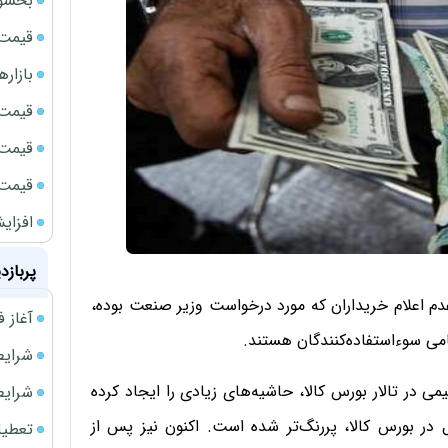
بخشود
قیمت سک
بازار
قیمت نف
قیمت 
قیمت طلا
افزای
پربازد
یاعدم اعلام خریداران که مورد درخواست وزیر صنعت بوده،
آغاز فروش فوری 
امی سوءاستفاده‌کنندگان هستند.
شرایط فروش 
 در تالار بورس کالا، حاشیه‌های زیادی را ایجاد کرده
شرایط فرو
 در بورس کالا، پررنگ‌تر شده است. اکنون نیز پس از
تعطیلی ادا