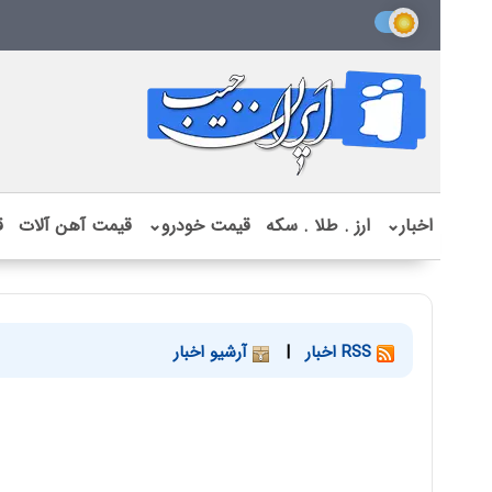
اخبار
⌄
ارز . طلا . سکه
قیمت خودرو
⌄
قیمت آهن آلات
ق
RSS اخبار
|
آرشیو اخبار