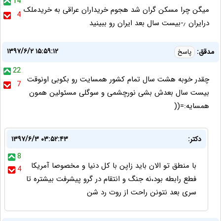
14
میگن چرا مسکن گران شد هجوم خریداران عراقی به خریدملک
4
درایران ٫-بیست سال بعد ایران رو ببینید
۱۳۹۷/۶/۲ ۱۵:۵۹:۱۲
مدقق:
پاسخ
22
چقدر خوبه هشت سال تمام کشور همسایت رو بکوبی اونوقت
7
بیست سال بعدش بشی نورچشمی و سوگلی مسئولین همون
همسایه:=((
دکتر:
۱۳۹۷/۶/۳ ۰۳:۵۲:۴۳
8
با منطق تو الان باید زاپن با کل دنیا و مخصوصا آمریکا
4
فطع رابطه بود،نه جنگ و انتقام در گرو پیشرفت بیشتره تا
سری بعد نتونن راحت از روت رد شن