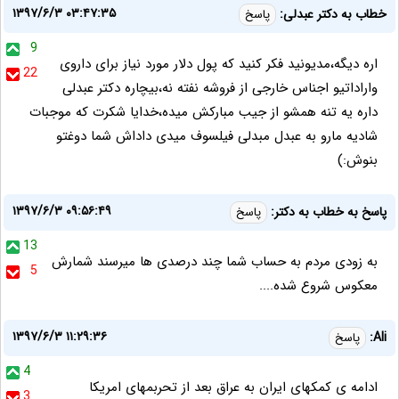
۱۳۹۷/۶/۳ ۰۳:۴۷:۳۵
خطاب به دکتر عبدلی:
پاسخ
9
اره دیگه،مدیونید فکر کنید که پول دلار مورد نیاز برای داروی
22
واراداتیو اجناس خارجی از فروشه نفته نه،بیچاره دکتر عبدلی
داره یه تنه همشو از جیب مبارکش میده،خدایا شکرت که موجبات
شادیه مارو به عبدل مبدلی فیلسوف میدی داداش شما دوغتو
بنوش:)
۱۳۹۷/۶/۳ ۰۹:۵۶:۴۹
پاسخ به خطاب به دکتر:
پاسخ
13
به زودی مردم به حساب شما چند درصدی ها میرسند شمارش
5
معکوس شروع شده....
۱۳۹۷/۶/۳ ۱۱:۲۹:۳۶
Ali:
پاسخ
4
ادامه ی کمکهای ایران به عراق بعد از تحربمهای امریکا
3