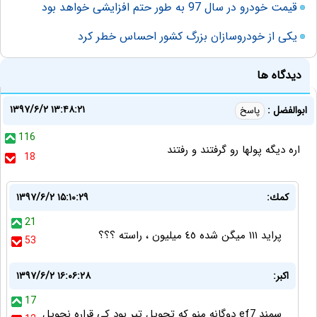
قیمت خودرو در سال 97 به طور حتم افزایشی خواهد بود
یکی از خودروسازان بزرگ کشور احساس خطر کرد
دیدگاه ها
۱۳۹۷/۶/۲ ۱۳:۴۸:۲۱
ابوالفضل :
پاسخ
116
اره دیگه پولها رو گرفتند و رفتند
18
كمك:
۱۳۹۷/۶/۲ ۱۵:۱۰:۲۹
21
پرايد ١١١ ميگن شده ٤٥ ميليون ، راسته ؟؟؟
53
اکبر:
۱۳۹۷/۶/۲ ۱۶:۰۶:۲۸
17
سمند ef7 دوگانه منو که تحویل تیر بود کی قراره نحویل