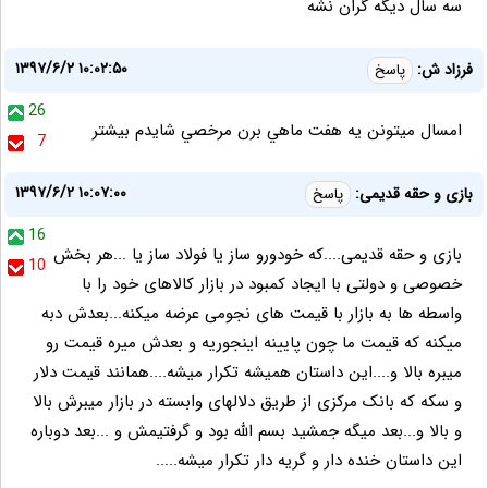
سه سال دیگه گران نشه
۱۳۹۷/۶/۲ ۱۰:۰۲:۵۰
فرزاد ش:
پاسخ
26
امسال ميتونن يه هفت ماهي برن مرخصي شايدم بيشتر
7
۱۳۹۷/۶/۲ ۱۰:۰۷:۰۰
بازی و حقه قدیمی:
پاسخ
16
بازی و حقه قدیمی....که خودورو ساز یا فولاد ساز یا ...هر بخش
10
خصوصی و دولتی با ایجاد کمبود در بازار کالاهای خود را با
واسطه ها به بازار با قیمت های نجومی عرضه میکنه...بعدش دبه
میکنه که قیمت ما چون پایینه اینجوریه و بعدش میره قیمت رو
میبره بالا و....این داستان همیشه تکرار میشه....همانند قیمت دلار
و سکه که بانک مرکزی از طریق دلالهای وابسته در بازار میبرش بالا
و بالا و...بعد میگه جمشید بسم الله بود و گرفتیمش و ...بعد دوباره
این داستان خنده دار و گریه دار تکرار میشه.....