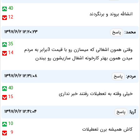
40
انشالله بروند و برنگردند
12
۱۳۹۷/۶/۲ ۱۲:۲۰:۲۳
محمد:
پاسخ
35
وقتی همون اشغالی که میسازن رو با قیمت 3برابر به مردم
14
میدن همون بهتر کارخونه اشغال سازیشون رو ببندن
۱۳۹۷/۶/۲ ۱۲:۳۱:۰۸
مردم:
پاسخ
40
خیلی وقته به تعطیلات رفتند خبر نداری
15
۱۳۹۷/۶/۲ ۱۲:۴۱:۰۴
آریا:
پاسخ
10
کاش همیشه برن تعطیلات
9