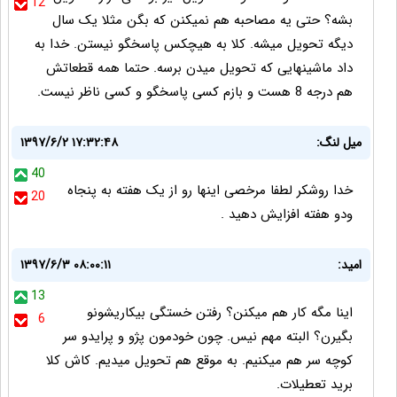
12
بشه؟ حتی یه مصاحبه هم نمیکنن که بگن مثلا یک سال
دیگه تحویل میشه. کلا به هیچکس پاسخگو نیستن. خدا به
داد ماشینهایی که تحویل میدن برسه. حتما همه قطعاتش
هم درجه 8 هست و بازم کسی پاسخگو و کسی ناظر نیست.
میل لنگ:
۱۳۹۷/۶/۲ ۱۷:۳۲:۴۸
40
خدا روشکر لطفا مرخصی اینها رو از یک هفته به پنجاه
20
ودو هفته افزایش دهید .
امید:
۱۳۹۷/۶/۳ ۰۸:۰۰:۱۱
13
اینا مگه کار هم میکنن؟ رفتن خستگی بیکاریشونو
6
بگیرن؟ البته مهم نیس. چون خودمون پژو و پرایدو سر
کوچه سر هم میکنیم. به موقع هم تحویل میدیم. کاش کلا
برید تعطیلات.