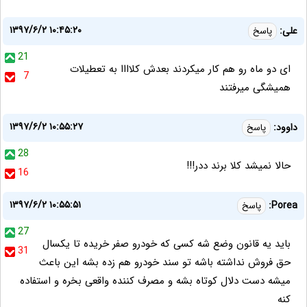
۱۳۹۷/۶/۲ ۱۰:۴۵:۲۰
علی:
پاسخ
21
ای دو ماه رو هم کار میکردند بعدش کلاااا به تعطیلات
7
همیشگی میرفتند
۱۳۹۷/۶/۲ ۱۰:۵۵:۲۷
داوود:
پاسخ
28
حالا نمیشد کلا برند ددر!!!
16
۱۳۹۷/۶/۲ ۱۰:۵۵:۵۱
Porea:
پاسخ
27
باید یه قانون وضع شه کسی که خودرو صفر خریده تا یکسال
31
حق فروش نداشته باشه تو سند خودرو هم زده بشه این باعث
میشه دست دلال کوتاه بشه و مصرف کننده واقعی بخره و استفاده
کنه