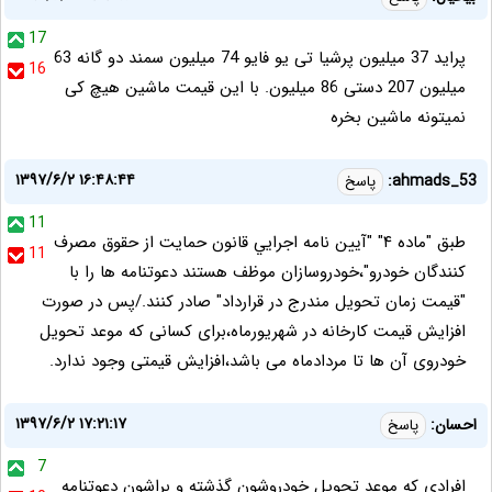
17
پراید 37 میلیون پرشیا تی یو فایو 74 میلیون سمند دو گانه 63
16
میلیون 207 دستی 86 میلیون. با این قیمت ماشین هیچ کی
نمیتونه ماشین بخره
۱۳۹۷/۶/۲ ۱۶:۴۸:۴۴
ahmads_53:
پاسخ
11
طبق "ماده ۴" "آيين نامه اجرايي قانون حمايت از حقوق مصرف
11
کنندگان خودرو"،خودروسازان موظف هستند دعوتنامه ها را با
"قيمت زمان تحويل مندرج در قرارداد" صادر کنند./پس در صورت
افزایش قیمت کارخانه در شهریورماه،برای کسانی که موعد تحویل
خودروی آن ها تا مردادماه می باشد،افزایش قیمتی وجود ندارد.
۱۳۹۷/۶/۲ ۱۷:۲۱:۱۷
احسان:
پاسخ
7
افرادی که موعد تحویل خودروشون گذشته و براشون دعوتنامه