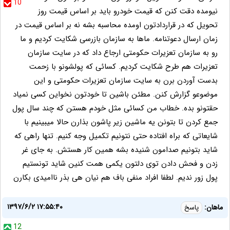
10
نیومده دقت کنن که قیمت خودرو باید بر اساس قیمت روز
تحویل که در قراردادتون اومده محاسبه بشه نه بر اساس قیمت در
زمان ارسال دعوتنامه. ماها به سازمان بازرسی شکایت کردیم و ما
رو به سازمان تعزیرات حکومتی ارجاع داد که در سایت سازمان
تعزیرات هم طرح شکایت کردیم. کسائی که پولشونو با زحمت
بدست آوردن برن به سایت سازمان تعزیرات حکومتی و این
موضوعو گزارش کنن. مطئن باشین تا خودتون نخواین کسی نمیاد
حقتونو بده. خطاب من کسائی مثل خودم هستن که چند سال پول
جمع کردن تا بتونن یه ماشین زیر پاشون بذارن حالا میبینیم با
شایعاتی که براه افتاده حتی نتونیم تکمیل وجه کنیم. تنها راهی که
شاید بتونیم صدامون شنیده بشه همین کار هستش. به جای غر
زدن و فحش دادن توی دلتون یکمی همت کنین شاید تونستیم
پول زور ندیم. لطفا افراد منفی باف هم نیان هی بذر ناامیدی بکارن
۱۳۹۷/۶/۲ ۱۷:۵۵:۴۰
ماهان:
پاسخ
12