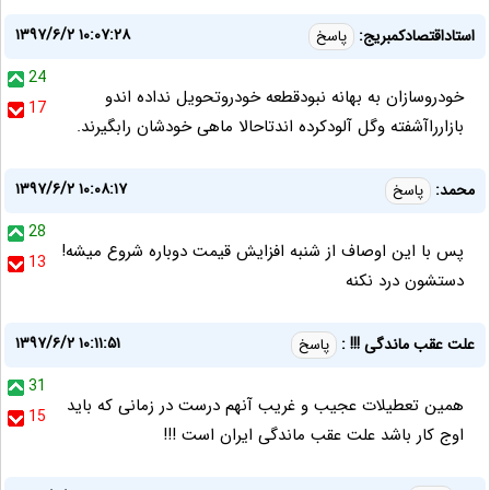
۱۳۹۷/۶/۲ ۱۰:۰۷:۲۸
استاداقتصادکمبریج:
پاسخ
24
خودروسازان به بهانه نبودقطعه خودروتحویل نداده اندو
17
بازارراآشفته وگل آلودکرده اندتاحالا ماهی خودشان رابگیرند.
۱۳۹۷/۶/۲ ۱۰:۰۸:۱۷
محمد:
پاسخ
28
پس با این اوصاف از شنبه افزایش قیمت دوباره شروع میشه!
13
دستشون درد نکنه
۱۳۹۷/۶/۲ ۱۰:۱۱:۵۱
علت عقب ماندگی !!! :
پاسخ
31
همین تعطیلات عجیب و غریب آنهم درست در زمانی که باید
15
اوج کار باشد علت عقب ماندگی ایران است !!!