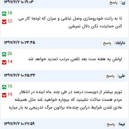
۱۳۹۷/۶/۲ ۱۰:۱۹:۰۳
ی:
پاسخ
18
تا به رانت خودروسازی وصل نباشی و سران که اونجا کار می
12
کنن حمایتت نکن دلال نمیشی
۱۳۹۷/۶/۲ ۱۰:۲۴:۴۵
داراباد:
پاسخ
26
اولش یه هفته ست بعد تلفنی مرتب تمدید خواهد شد
14
۱۳۹۷/۶/۲ ۱۰:۲۵:۳۴
علی:
پاسخ
19
تورم بیشتر از دویست درصد در طی چند ماه اینده در انتظار
19
مردم هست ساکت نشینید که بیچاره خواهید شد مثل همیشه
عادی شدن شرایط دراین چندماه براتون مرگ تدریجی به بار میاره
۱۳۹۷/۶/۲ ۱۰:۲۷:۵۹
نیما:
پاسخ