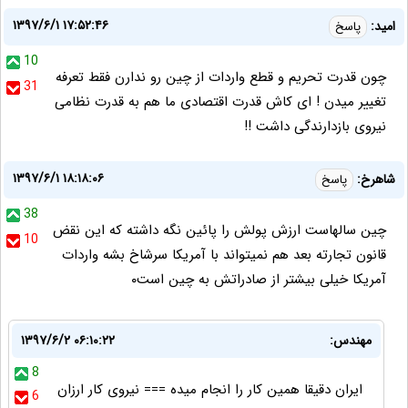
۱۳۹۷/۶/۱ ۱۷:۵۲:۴۶
امید:
پاسخ
10
چون قدرت تحریم و قطع واردات از چین رو ندارن فقط تعرفه
31
تغییر میدن ! ای کاش قدرت اقتصادی ما هم به قدرت نظامی
نیروی بازدارندگی داشت !!
۱۳۹۷/۶/۱ ۱۸:۱۸:۰۶
شاهرخ:
پاسخ
38
چین سالهاست ارزش پولش را پائین نگه داشته که این نقض
10
قانون تجارته بعد هم نمیتواند با آمریکا سرشاخ بشه واردات
آمریکا خیلی بیشتر از صادراتش به چین است۰
مهندس:
۱۳۹۷/۶/۲ ۰۶:۱۰:۲۲
8
ایران دقیقا همین کار را انجام میده === نیروی کار ارزان
6