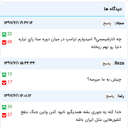
دیدگاه ها
۱۳۹۷/۶/۱ ۱۹:۴۲:۱۶
سجاد:
پاسخ
22
چه انارشيسمي!! اميدوارم ترامپ در ميان دوره سنا راي نياره
68
دنيا رو بهم ريخته
۱۳۹۷/۶/۱ ۱۵:۴۴:۳۴
Reza:
پاسخ
13
چیش به ما میرسه؟
17
۱۳۹۷/۶/۱ ۱۶:۰۱:۱۲
رضا:
پاسخ
33
خدا کنه یه جوری بشه همدیگرو نابود کنن واین جنگ بنفع
27
کشورهایی مثل ایران باشه