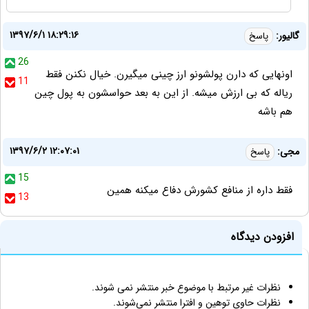
۱۳۹۷/۶/۱ ۱۸:۲۹:۱۶
گالیور:
پاسخ
26
اونهایی که دارن پولشونو ارز چینی میگیرن. خیال نکنن فقط
11
ریاله که بی ارزش میشه. از این به بعد حواسشون به پول چین
هم باشه
۱۳۹۷/۶/۲ ۱۲:۰۷:۰۱
مجی:
پاسخ
15
فقط داره از منافع کشورش دفاع میکنه همین
13
افزودن دیدگاه
نظرات غیر مرتبط با موضوع خبر منتشر نمی شوند.
نظرات حاوی توهین و افترا منتشر نمی‌شوند.