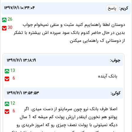
۱۳۹۷/۶/۱ ۱۰:۳۴:۰۴
کریم:
پاسخ
26
دوستان لطفا راهنماییم کنید مثبت و منفی نمیخوام جواب
30
بدین در حال حاضر کدوم بانک سود سپرده اش بیشتره با تشکر
از دوستانی ک راهنمایی میکنن
جواب:
۱۳۹۷/۶/۱ ۱۳:۱۸:۱۹
13
بانک آینده
6
کوکی:
۱۳۹۷/۶/۱ ۱۳:۵۴:۵۳
12
اصلا طرف بانک نرو چون سرمایتو از دست میدی. اگر
6
پولتو هم نخورن اینقدر ارزش پولت کم میشه که 1 سال
دیگه نمیتونی با پولت نصف چیزی رو که امروز خریدی رو