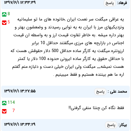
۱۳۹۷/۶/۱ ۱۲:۳۳:۳۹
فرهاد:
پاسخ
8
یه عراقی میگفت سر نعمت ایران ,خانوده های ما تو سلیمانیه
5
ونزدیکیهای مرز با ایران به یه نوایی رسیدند و وضعشون بهتر و
بهتر داره میشه .به خاطر تفاوت قیمت ارز و به واسطه ان قیمت
اجناس در بازارچه های مرزی.میگفتند حداقل 10 برابر
ارزونتره.میگفت یه کارگر ساده حداقل 500 دلار حقوقش هست که
با حداقل حقوق یه کارگر ساده ایرونی حدوده 100 دلار یا کمتر
هست نمیشه,,,, میگفت ولی ایران خیلی دست و دلبازه.منم گفتم
اره ما هم بیننده هستیم و فقط میبینیم .
۱۳۹۷/۶/۱ ۱۳:۲۷:۵۵
محمد علی :
پاسخ
114
فقط نگاه کن چنتا منفی گرفتی!!
7
۱۳۹۷/۶/۱ ۱۳:۳۴:۲۹
بیکار:
پاسخ