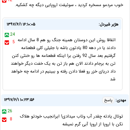
12
خوب مردمو مسخره کردید ، سوئیفت اروپایی دیگه چه کشکیه.
هژبر شیردل:
۱۳۹۷/۶/۱ ۱۶:۱۰:۰۵
24
اتفاقا روش این دوستان همینه جنگ رو هم 8 سال ادامه
5
دادند یا در دهه 80 یادتون باشه با جلیلی کلی قطعنامه
گرفتیم بعد سال 92 رفتن برا اینکه قطعنامه ها رو خنثی کنن
تن به برجام دادند الان هم باز تن به یک خفت دیگر خواهند
داد دریای خزر رو فعلا دادن رفته و ببینیم در ادامه چه خواهد
شد
۱۳۹۷/۶/۱ ۱۰:۲۳:۵۶
مهدی:
پاسخ
26
توتال یادته چقدر آب وتاب میدادی! ایرانجیب خودتو هلاک
8
نکن با اروپا از اروپا آبی گرم نمیشه