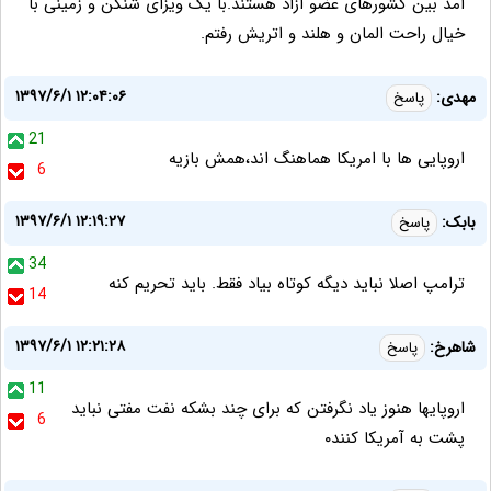
امد بین کشورهای عضو ازاد هستند.با یک ویزای شنگن و زمینی با
خیال راحت المان و هلند و اتریش رفتم.
۱۳۹۷/۶/۱ ۱۲:۰۴:۰۶
مهدی:
پاسخ
21
اروپایی ها با امریکا هماهنگ اند،همش بازیه
6
۱۳۹۷/۶/۱ ۱۲:۱۹:۲۷
بابک:
پاسخ
34
ترامپ اصلا نباید دیگه کوتاه بیاد فقط. باید تحریم کنه
14
۱۳۹۷/۶/۱ ۱۲:۲۱:۲۸
شاهرخ:
پاسخ
11
اروپایها هنوز یاد نگرفتن که برای چند بشکه نفت مفتی نباید
6
پشت به آمریکا کنند۰