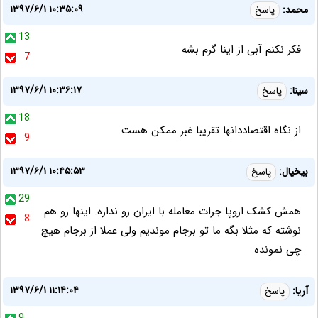
۱۳۹۷/۶/۱ ۱۰:۳۵:۰۹
محمد:
پاسخ
13
فکر نکنم آبی از اینا گرم بشه
7
۱۳۹۷/۶/۱ ۱۰:۳۶:۱۷
سینا:
پاسخ
18
از نگاه اقتصاددانها تقریبا غبر ممکن هست
9
۱۳۹۷/۶/۱ ۱۰:۴۵:۵۳
بیخیال:
پاسخ
29
همش کشک اروپا جرات معامله با ایران رو نداره. اینها رو هم
8
نوشته که مثلا بگه ما تو برجام موندیم ولی عملا از برجام هیچ
چی نمونده
۱۳۹۷/۶/۱ ۱۱:۱۴:۰۴
آريا:
پاسخ