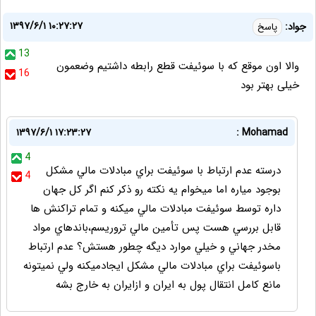
۱۳۹۷/۶/۱ ۱۰:۲۷:۲۷
جواد:
پاسخ
13
والا اون موقع که با سوئیفت قطع رابطه داشتیم وضعمون
16
خیلی بهتر بود
۱۳۹۷/۶/۱ ۱۷:۲۳:۲۷
Mohamad :
4
درسته عدم ارتباط با سوئيفت براي مبادلات مالي مشكل
4
بوجود مياره اما ميخوام يه نكته رو ذكر كنم اگر كل جهان
داره توسط سوئيفت مبادلات مالي ميكنه و تمام تراكنش ها
قابل بررسي هست پس تأمين مالي تروريسم،باندهاي مواد
مخدر جهاني و خيلي موارد ديگه چطور هستش؟ عدم ارتباط
باسوئيفت براي مبادلات مالي مشكل ايجادميكنه ولي نميتونه
مانع كامل انتقال پول به ايران و ازايران به خارج بشه