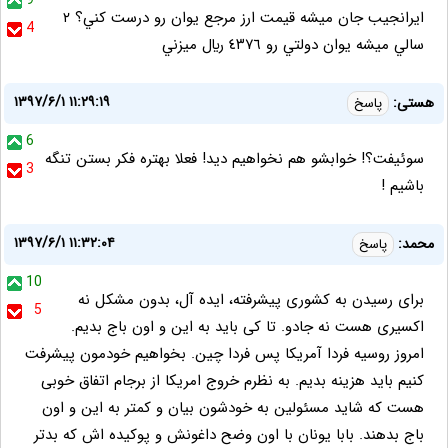
9
ايرانجيب جان ميشه قيمت ارز مرجع يوان رو درست كني؟ ٢
4
سالي ميشه يوان دولتي رو ٤٣٧٦ ريال ميزني
۱۳۹۷/۶/۱ ۱۱:۲۹:۱۹
هستی:
پاسخ
6
سوئیفت؟! خوابشو هم نخواهیم دید! فعلا بهتره فکر بستن تنگه
3
باشیم !
۱۳۹۷/۶/۱ ۱۱:۳۲:۰۴
محمد:
پاسخ
10
برای رسیدن به کشوری پیشرفته، ایده آل، بدون مشکل نه
5
اکسیری هست نه جادو. تا کی باید به این و اون باج بدیم.
امروز روسیه فردا آمریکا پس فردا چین. بخواهیم خودمون پیشرفت
کنیم باید هزینه بدیم. به نظرم خروج امریکا از برجام اتفاق خوبی
هست که شاید مسئولین به خودشون بیان و کمتر به این و اون
باج بدهند. بابا یونان با اون وضح داغونش و پوکیده اش که بدتر