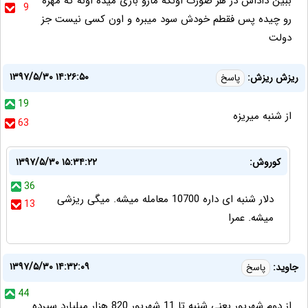
ببین داداش در هر صورت اونکه مارو بازی میده اونه که مهره
9
رو چیده پس فقطم خودش سود میبره و اون کسی نیست جز
دولت
۱۳۹۷/۵/۳۰ ۱۴:۲۶:۵۰
ریزش ریزش:
پاسخ
19
از شنبه میریزه
63
کوروش:
۱۳۹۷/۵/۳۰ ۱۵:۳۴:۲۲
36
دلار شنبه ای داره 10700 معامله میشه. میگی ریزشی
13
میشه. عمرا
۱۳۹۷/۵/۳۰ ۱۴:۳۲:۰۹
جاوید:
پاسخ
44
از دوم شهریور یعنی شنبه تا 11 شهریور 820 هزار میلیارد سپرده