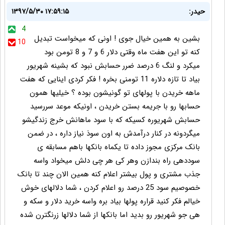
حیدر:
۱۳۹۷/۵/۳۰ ۱۷:۵۹:۱۵
4
بشین به همین خیال جوی ! اونی که میخواست تبدیل
10
کنه تو این هفت ماه وقتی دلار 6 و 7 و 8 تومن بود
میکرد و لنگ 6 درصد ضرر حسابش نبود که بشینه شهریور
بیاد تا تازه دلاره 11 تومنی بخره ! فکر کردی اینایی که هفت
ماهه خریدن با پولهای تو گونیشون بوده ؟ خیلیها همون
حسابها رو با جریمه بستن خریدن ، اونیکه موعد سررسید
حسابش شهریوره کسیکه که با سود ماهانش خرج زندگیشو
میگردونه در کنار درآمدش به اون سوذ نیاز داره ، در ضمن
بانک مرکزی مجوز داده تا یکماه بانکها باهم مسابقه ی
سوددهی راه بندازن وهر کی هر چی دلش میخواد واسه
جذب مشتری و پول بیشتر اعلام کنه همین الان چند تا بانک
خصوصیم سود 25 درصد رو اعلام کردن ، شما دلالهای خوش
خیالم فکر کنید قراره پولها بیاد بره واسه خرید دلار و سکه و
هی جو شهریور رو بدید اما بانکها از شما دلالها زرنگترن شده