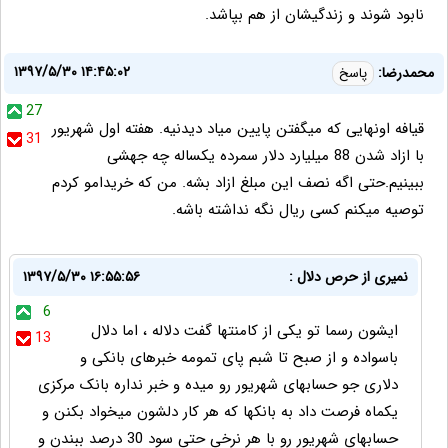
نابود شوند و زندگیشان از هم بپاشد.
۱۳۹۷/۵/۳۰ ۱۴:۴۵:۰۲
محمدرضا:
پاسخ
27
قیافه اونهایی که میگفتن پایین میاد دیدنیه. هفته اول شهریور
31
با ازاد شدن 88 میلیارد دلار سمرده یکساله چه جهشی
ببینیم.حتی اگه نصف این مبلغ ازاد بشه. من که خریدامو کردم
توصیه میکنم کسی ریال نگه نداشته باشه.
نمیری از حرص دلال :
۱۳۹۷/۵/۳۰ ۱۶:۵۵:۵۶
6
ایشون رسما تو یکی از کامنتها گفت دلاله ، اما دلال
13
باسواده و از صبح تا شبم پای تمومه خبرهای بانکی و
دلاری جو حسابهای شهریور رو میده و خبر نداره بانک مرکزی
یکماه فرصت داد به بانکها که هر کار دلشون میخواد بکنن و
حسابهای شهریور رو با هر نرخی حتی سود 30 درصد ببندن و