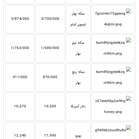
سکه بهار
3/874/000
3/700/000
تصویر امام
سکه نیم
1/763/000
1/680/000
بهار
سکه ربع
911/000
870/000
بهار
دلار آمریکا
10،500
10،570
یورو
11،990
12،240