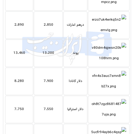
درهم امارات
2،850
2،890
پوند
13،200
13،460
دلار کانادا
7،900
8،280
دلار استرالیا
7،550
7،750