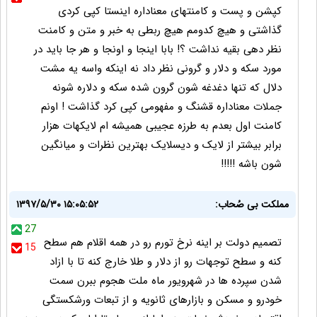
کپشن و پست و کامنتهای معناداره اینستا کپی کردی
گذاشتی و هیچ کدومم هیچ ربطی به خبر و متن و کامنت
نظر دهی بقیه نداشت ؟! بابا اینجا و اونجا و هر جا باید در
مورد سکه و دلار و گرونی نظر داد نه اینکه واسه یه مشت
دلال که تنها دغدغه شون گرون شده سکه و دلاره شونه
جملات معناداره قشنگ و مفهومی کپی کرد گذاشت ! اونم
کامنت اول بعدم به طرزه عجیبی همیشه ام لایکهات هزار
برابر بیشتر از لایک و دیسلایک بهترین نظرات و میانگین
شون باشه !!!!!
مملکت بی صُحاب:
۱۳۹۷/۵/۳۰ ۱۵:۰۵:۵۲
27
تصمیم دولت بر اینه نرخ تورم رو در همه اقلام هم سطح
15
کنه و سطح توجهات رو از دلار و طلا خارج کنه تا با ازاد
شدن سپرده ها در شهرویور ماه ملت هجوم ببرن سمت
خودرو و مسکن و بازارهای ثانویه و از تبعات ورشکستگی