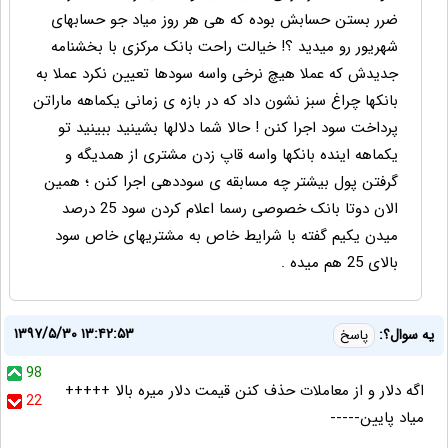
ضرر بستن حسابش بوده که هی هر روز میاد جو حسابهای
شهریور رو میدید ؟! خیالت راحت بانک مرکزی با بخشنامه
جدیدش که عملا هیچ نرخی واسه سودها تعیین نکرد عملا به
بانکها چراغ سبز نشون داد که در بازه ی زمانی یکماهه ماراتن
پرداخت سود اجرا کنن ! حالا شما دلالها بشینید ببینید تو
یکماهه اینده بانکها واسه قاپ زدن مشتری از همدیگه و
گرفتن پول بیشتر چه مسابقه ی سوددهی اجرا کنن ؛ همین
الان دوتا بانک خصوصی رسما اعلام کردن سود 25 درصد
میدن یکیم گفته با شرایط خاص به مشتریهای خاص سود
بالای 25 هم میده .
۱۳۹۷/۵/۳۰ ۱۳:۴۲:۵۳
یه سوال؟:
پاسخ
98
اگه دلار و از معاملات حذف کنن قیمت دلار میره بالا +++++
22
میاد پایین-----