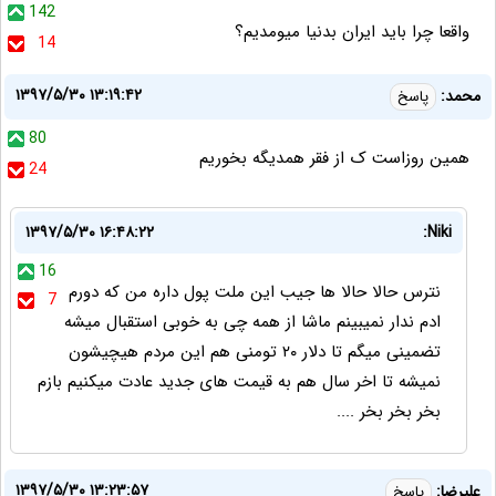
142
واقعا چرا بايد ايران بدنيا ميومديم؟
14
۱۳۹۷/۵/۳۰ ۱۳:۱۹:۴۲
محمد:
پاسخ
80
همین روزاست ک از فقر همدیگه بخوریم
24
۱۳۹۷/۵/۳۰ ۱۶:۴۸:۲۲
Niki:
16
نترس حالا حالا ها جیب این ملت پول داره من که دورم
7
ادم ندار نمیبینم ماشا از همه چی به خوبی استقبال میشه
تضمینی میگم تا دلار ۲۰ تومنی هم این مردم هیچیشون
نمیشه تا اخر سال هم به قیمت های جدید عادت میکنیم بازم
بخر بخر بخر ....
۱۳۹۷/۵/۳۰ ۱۳:۲۳:۵۷
علیرضا:
پاسخ