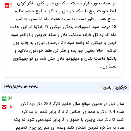
تو غصه نخور ، قرار نیست اسکناس چاپ کنن ، فکر کردی
8
فقط خودت پنج تا سکه خریدی و بانکها با اوج حجم عظیم
منابع همین طور دست به سینه هفت ماه نشستن به امید
18 درصد سود تسهیلات زندگی میکنن ؟! بانکها تو این هفت
ماه اندازه کل خزانه مملکت دلار و سکه خریدن و اونقدر سود
کردن و میکنن که واسه سود 25 درصدی نیازی به چاپ پول
نباشه . حالا بشین جو بده و فکر کن فقط خودتون دلالید و
بانکها ماست بندن و میلیونها دلال مثل شما رو تو جیبشون
نمیذارن .
۱۳۹۷/۵/۳۰ ۱۴:۴۲:۲۰
کارگران:
پاسخ
34
سال قبل در همین موقع سال حقوق کارگر 280 دلار بود الان
6
شده 104 دلار و همه ی اجناس 2 تا 3 برابر شده .یا مذاکره
کنید تا دلار بیاد پایین یا حقوق را 3 برابر کنید.نمی شود که یک
عده به مذاکره نکردن افتخار کنند وعده ای هم زیر چرخ تحریم