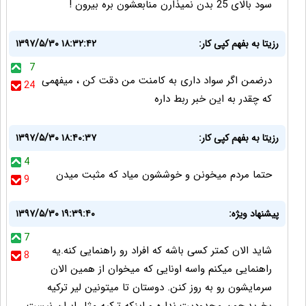
سود بالای 25 بدن نمیذارن منابعشون بره بیرون !
رزیتا به بفهم کپی کار:
۱۳۹۷/۵/۳۰ ۱۸:۳۲:۴۲
7
درضمن اگر سواد داری به کامنت من دقت کن ، میفهمی
24
که چقدر به این خبر ربط داره
رزیتا به بفهم کپی کار:
۱۳۹۷/۵/۳۰ ۱۸:۴۰:۳۷
4
حتما مردم میخونن و خوششون میاد که مثبت میدن
9
پیشنهاد ویژه:
۱۳۹۷/۵/۳۰ ۱۹:۳۹:۴۰
7
شاید الان کمتر کسی باشه که افراد رو راهنمایی کنه.یه
8
راهنمایی میکنم واسه اونایی که میخوان از همین الان
سرمایشون رو به روز کنن. دوستان تا میتونین لیر ترکیه
بخرید.چون محدودیت نداره و اینکه ترکیه مثل ایران نیست