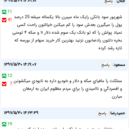
۱۳۹۷/۵/۳۰ ۱۴:۰۹:۰۲
جلال:
پاسخ
11
شهریور سود بانکی رایک ماه میبرن بالا یکساله میشه 25 درصد
41
پول را میگیرن بعدش سود را کم میکنن خیالتون راحت کسی
نمیاد پولش را که تو بانک یک سوم شده دلار ۱۱ و سکه ۴ تومنی
بخره دلتون رادصابون نزنید بهترین کار خرید سهام از بورسه که
تازه رشد کرده
۱۳۹۷/۵/۳۰ ۱۴:۱۹:۰۷
مسعود:
پاسخ
12
مملكت را مافياي سكه و دلار و خودرو داره به نابودي ميكشونن
7
و افسردگي و نااميدي را براي مردم مظلوم ايران به ارمغان
ميارن.
۱۳۹۷/۵/۳۰ ۱۴:۲۳:۳۹
حمیدرضا:
پاسخ
19