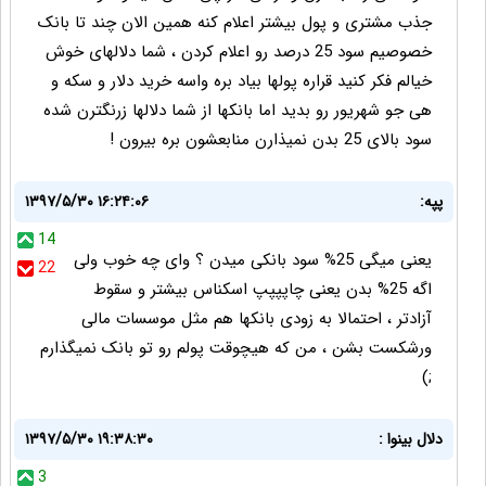
جذب مشتری و پول بیشتر اعلام کنه همین الان چند تا بانک
خصوصیم سود 25 درصد رو اعلام کردن ، شما دلالهای خوش
خیالم فکر کنید قراره پولها بیاد بره واسه خرید دلار و سکه و
هی جو شهریور رو بدید اما بانکها از شما دلالها زرنگترن شده
سود بالای 25 بدن نمیذارن منابعشون بره بیرون !
پپه:
۱۳۹۷/۵/۳۰ ۱۶:۲۴:۰۶
14
یعنی میگی 25% سود بانکی میدن ؟ وای چه خوب ولی
22
اگه 25% بدن یعنی چاپپپپ اسکناس بیشتر و سقوط
آزادتر ، احتمالا به زودی بانکها هم مثل موسسات مالی
ورشکست بشن ، من که هیچوقت پولم رو تو بانک نمیگذارم
;)
دلال بینوا :
۱۳۹۷/۵/۳۰ ۱۹:۳۸:۳۰
3