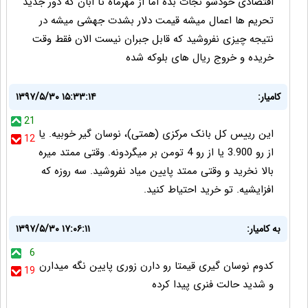
اقتصادی خودشو نجات بده اما از مهرماه تا ابان که دور جدید
تحریم ها اعمال میشه قیمت دلار بشدت جهشی میشه در
نتیجه چیزی نفروشید که قابل جبران نیست الان فقط وقت
خریده و خروج ریال های بلوکه شده
کامیار:
۱۳۹۷/۵/۳۰ ۱۵:۳۳:۱۴
21
این رییس کل بانک مرکزی (همتی)، نوسان گیر خوبیه. یا
12
از رو 3.900 یا از رو 4 تومن بر میگردونه. وقتی ممتد میره
بالا نخرید و وقتی ممتد پایین میاد نفروشید. سه روزه که
افزایشیه. تو خرید احتیاط کنید.
به کامیار:
۱۳۹۷/۵/۳۰ ۱۷:۰۶:۱۱
6
کدوم نوسان گیری قیمتا رو دارن زوری پایین نگه میدارن
19
و شدید حالت فنری پیدا کرده