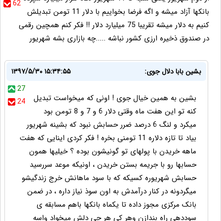
62
بانکها آزاد میشه و اگه فرضا بخواییم با دلار 11 تومن تبدیلش
کنیم به دلار میشه تقریبا 75 میلیارد دلار !! فکر کنم همچین رقمی
در صندوق ذخیره ارزی کشور نباشه .....چه بازاری بشه شهریور
بشین بابا دلال جوی:
۱۳۹۷/۵/۳۰ ۱۵:۳۴:۵۵
27
بشین به همین خیال جوی ! اونی که میخواست تبدیل
24
کنه تو این هفت ماه وقتی دلار 6 و 7 و 8 تومن بود
میکرد و لنگ 6 درصد ضرر حسابش نبود که بشینه شهریور
بیاد تا تازه دلاره 11 تومنی بخره ! فکر کردی اینایی که هفت
ماهه خریدن با پولهای تو گونیشون بوده ؟ خیلیها همون
حسابها رو با جریمه بستن خریدن ، اونیکه موعد سررسید
حسابش شهریوره کسیکه که با سود ماهانش خرج زندگیشو
میگردونه در کنار درآمدش به اون سوذ نیاز داره ، در ضمن
بانک مرکزی مجوز داده تا یکماه بانکها باهم مسابقه ی
سوددهی راه بندازن وهر کی هر چی دلش میخواد واسه