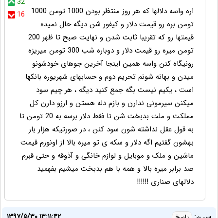
32
اره واسه دلالها که هر روز منتظر بودن 1000 تومن 1000
16
تومن بره رو قیمت دلار و کیفور شن دیگه حال نمیده
قیمتها رو که تقریبا ثابت شدن و نهایت صبح تا ظهر 200
تومن میره رو قیمت دلار و دوباره شب 300 تومن میریزه
رونیگاه کنن واسه همین اینجا آخرین جوهای خودشونو
میدن و بهانه شونم تحریم دوم و حسابهای شهریوره بانکها
است ، یکیم نیست بگه جمع کنید دیگه ، هر چیم سود
میکنن سیرمونی ندارن و بازم دله هستن و ارزو دارن کل
مملکت و ملت بدبخت شن تا فقط دلار برسه به 20 تومن تا
به قول عقل نداشته شون سود کنن ، در صورتیکه هزار بار
بهشون گفتیم اگه دلار و سکه ی تو میره بالا از اونورم قیمت
ماشین و ملک و موبایل و لوازم خانگی و آذوقه و حتی قبرم
صد برابر میره بالا و همه با هم بدبخت میشیم بفهمید
دلالهای صناری !!!!!!
۱۳۹۷/۵/۳۰ ۱۳:۱۱:۴۲
س ن:
پاسخ