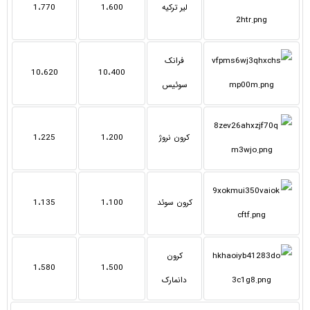
لیر ترکیه
1،600
1،770
فرانک
10،620
10،400
سوئیس
کرون نروژ
1،200
1،225
کرون سوئد
1،100
1،135
کرون
1،580
1،500
دانمارک