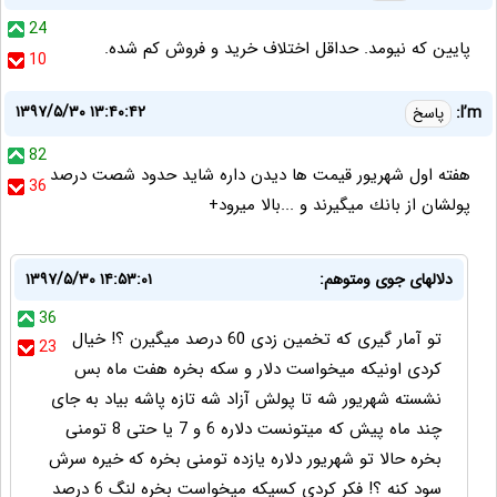
24
پایین که نیومد. حداقل اختلاف خرید و فروش کم شده.
10
۱۳۹۷/۵/۳۰ ۱۳:۴۰:۴۲
I’m:
پاسخ
82
هفته اول شهريور قيمت ها ديدن داره شايد حدود شصت درصد
36
پولشان از بانك ميگيرند و ...بالا ميرود+
دلالهای جوی ومتوهم:
۱۳۹۷/۵/۳۰ ۱۴:۵۳:۰۱
36
تو آمار گیری که تخمین زدی 60 درصد میگیرن ؟! خیال
23
کردی اونیکه میخواست دلار و سکه بخره هفت ماه بس
نشسته شهریور شه تا پولش آزاد شه تازه پاشه بیاد به جای
چند ماه پیش که میتونست دلاره 6 و 7 یا حتی 8 تومنی
بخره حالا تو شهریور دلاره یازده تومنی بخره که خیره سرش
سود کنه ؟! فکر کردی کسیکه میخواست بخره لنگ 6 درصد