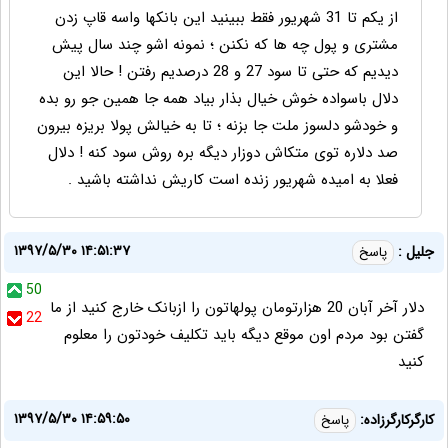
از یکم تا 31 شهریور فقط ببینید این بانکها واسه قاپ زدن
مشتری و پول چه ها که نکنن ؛ نمونه اشو چند سال پیش
دیدیم که حتی تا سود 27 و 28 درصدیم رفتن ! حالا این
دلال باسواده خوش خیال بذار بیاد همه جا همین جو رو بده
و خودشو دلسوز ملت جا بزنه ؛ تا به خیالش پولا بریزه بیرون
صد دلاره توی متکاش دوزار دیگه بره روش سود کنه ! دلال
فعلا به امیده شهریور زنده است کاریش نداشته باشید .
۱۳۹۷/۵/۳۰ ۱۴:۵۱:۳۷
جلیل :
پاسخ
50
دلار آخر آبان 20 هزارتومان پولهاتون را ازبانک خارج کنید از ما
22
گفتن بود مردم اون موقع دیگه باید تکلیف خودتون را معلوم
کنید
۱۳۹۷/۵/۳۰ ۱۴:۵۹:۵۰
کارگرکارگرزاده:
پاسخ