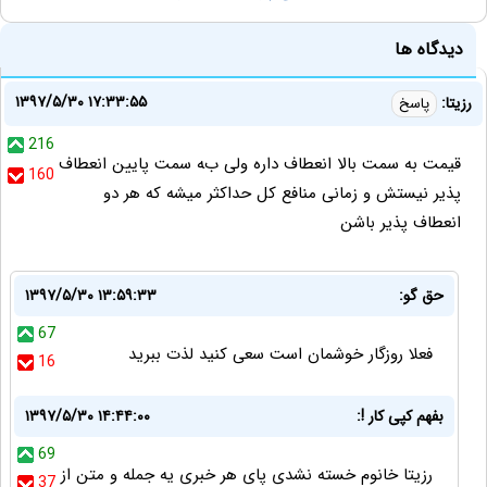
دیدگاه ها
۱۳۹۷/۵/۳۰ ۱۷:۳۳:۵۵
رزیتا:
پاسخ
216
ﻗﯿﻤﺖ ﺑﻪ ﺳﻤﺖ ﺑﺎﻻ‌ ﺍﻧﻌﻄﺎﻑ ﺩﺍﺭه ﻭلی بﻪ ﺳﻤﺖ ﭘﺎﯾﯿﻦ ﺍﻧﻌﻄﺎﻑ
160
ﭘﺬﯾﺮ نیستش و زمانی ﻣﻨﺎﻓﻊ ﮐﻞ ﺣﺪﺍﮐﺜﺮ میشه ﮐﻪ ﻫﺮ ﺩﻭ
ﺍﻧﻌﻄﺎﻑ ﭘﺬﯾﺮ ﺑﺎشن
حق گو:
۱۳۹۷/۵/۳۰ ۱۳:۵۹:۳۳
67
فعلا روزگار خوشمان است سعی کنید لذت ببرید
16
بفهم کپی کار !:
۱۳۹۷/۵/۳۰ ۱۴:۴۴:۰۰
69
رزیتا خانوم خسته نشدی پای هر خبری یه جمله و متن از
37