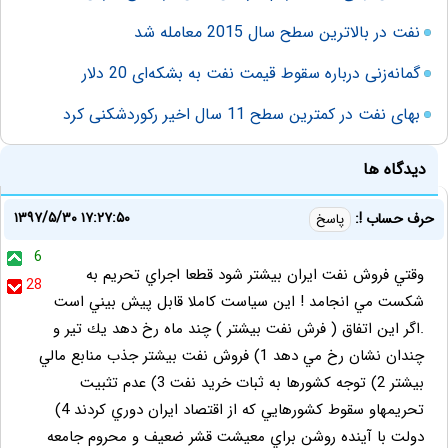
نفت در بالاترین سطح سال 2015 معامله شد
گمانه‌زنی درباره سقوط قیمت نفت به بشکه‌ای 20 دلار
بهای نفت در کمترین سطح 11 سال اخیر رکوردشکنی کرد
دیدگاه ها
۱۳۹۷/۵/۳۰ ۱۷:۲۷:۵۰
حرف حساب !:
پاسخ
6
وقتي فروش نفت ايران بيشتر شود قطعا اجراي تحريم به
28
شكست مي انجامد ! اين سياست كاملا قابل پيش بيني است
.اگر اين اتفاق ( فرش نفت بيشتر ) چند ماه رخ دهد يك تير و
چندان نشان رخ مي دهد 1) فروش نفت بيشتر جذب منابع مالي
بيشتر 2) توجه كشورها به ثبات خريد نفت 3) عدم تثبيت
تحريمهاو سقوط كشورهايي كه از اقتصاد ايران دوري كردند 4)
دولت با آينده روشن براي معيشت قشر ضعيف و محروم جامعه