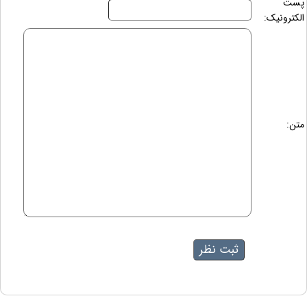
پست
الکترونیک:
متن: