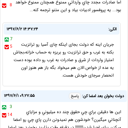
اما صادرات مجدد چاي وارداتي ممنوع همچنان ممنوع خواهد
8
بود... يه پروفسور ادبيات بياد و اين متنو ترجمه كنه...
الکی:
۱۳۹۷/۶/۲ ۱۴:۳۷:۲۴
7
جریان اینه که دولت بجای اینکه چای آسیا رو ترانزیت
5
بکنه به غرب و حق ترانزیت رو بریزه به حساب خزانه،بجاش
امتیاز واردات از شرق و صادرات به غرب رو داده بوده دست
یه عده از خواص.الان هم میخواد بگه باز هم هنوز اون
انحصار سرجای خودش هست.
۱۳۹۷/۶/۱ ۰۹:۲۷:۵۵
دولت بخوان بعد امضا كن:
پاسخ
3
اين ها دقيقن براي چي حقوق چند ده ميليوني و مزاياي
14
آنچناني ميگيرن؟ خودشون هم نميدونن دارن پاي چي رو امضا
ميكنن براي اجرا شدن!!!!!!! در دقيقه وقت بذاريد بخونيد بعد امضا