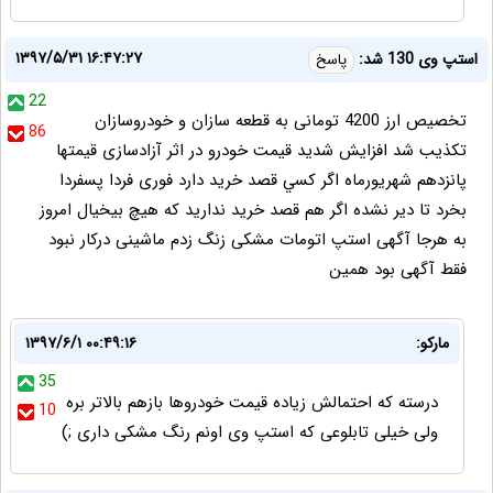
۱۳۹۷/۵/۳۱ ۱۶:۴۷:۲۷
استپ وى 130 شد:
پاسخ
22
تخصيص ارز 4200 تومانى به قطعه سازان و خودروسازان
86
تكذيب شد افزايش شديد قيمت خودرو در اثر آزادسازى قيمتها
پانزدهم شهريورماه اگر كسي قصد خريد دارد فورى فردا پسفردا
بخرد تا دير نشده اگر هم قصد خريد نداريد كه هيچ بيخيال امروز
به هرجا آگهى استپ اتومات مشكى زنگ زدم ماشينى دركار نبود
فقط آگهى بود همين
مارکو:
۱۳۹۷/۶/۱ ۰۰:۴۹:۱۶
35
درسته که احتمالش زیاده قیمت خودروها بازهم بالاتر بره
10
ولی خیلی تابلوعی که استپ وی اونم رنگ مشکی داری ;)