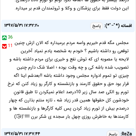
درصد بیشتر به حقوق ها اضافه نکرد اونم تو تورم 200 درصدی.
این دولت فقط برای پزشکان و وکلا و ثروتمندان قدم بر میداره.
۱۳۹۷/۵/۳۱ ۱۷:۳۲:۲۰
افسانه (*ﾟｰﾟ*):
پاسخ
36
مجلس مگه قدم خیریم واسه مردم برمیداره که الان ازش چنین
11
توقعی رو داشته باشیم ؟ خودم به شخصه یادم نمیاد آخرین
لایحه یا مصوبه ای که توش نفع و خیری برای مردم داشته باشه و
تصویب شده باشه کی و چه وقت بوده ؛ اصلا شک دارم چنین
چیزی تو تموم ادواره مجلس وجود داشته باشه !!بعدشم اینا اگه
قرار بود حق و حقوق کارمند و بازنشسته و کارگر رو زیاد کنن که نرخ
تورم رو الکی صد سال زیر 10درصد اعلام نمیکردن تا طبق قانونِ
خودشون کل حقوقها همین قدر زیاد شه ، تازه منتم بذارن که چهار
درصدم بیش از تورم زیاد کردن پس کلیه کارگرها و بازنشسته ها و
کارمندها به خاطرش روزی چهل بار سجده ی شکر برن !!!! (͡๏̯͡๏)
۱۳۹۷/۵/۳۱ ۱۷:۳۷:۴۴
ReZa:
پاسخ