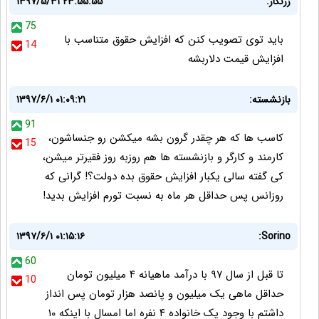
زرنگار:
۱۳۹۷/۵/۳۱ ۲۳:۵۵:۵۵
75
باید توی تصویب کنن که افزایش حقوق متناسب با
14
افزایش قیمت دلاربشه
بازنشسته:
۱۳۹۷/۶/۱ ۰۱:۰۹:۲۱
91
کاسب ها که هر چقدر گرون بشه میکشن رو جنساشون،
15
کارمند و کارگر و بازنشسته ها هم روزبه روز فقیرتر میشن،
کی گفته سالی یکبار افزایش حقوق بده دولت؟! گرانی که
روزانس پس حداقل هر ماه به نسبت تورم افزایش بدید!
۱۳۹۷/۶/۱ ۰۱:۱۵:۱۶
Sorino:
60
تا قبل از سال ۹۷ با درآمد ماهیانه ۴ میلیون تومان
10
حداقل ماهی یک میلیون و پانصد هزار تومان پس انداز
داشتم با وجود یک خانواده ۴ نفره اما امسال با اینکه ۱۰