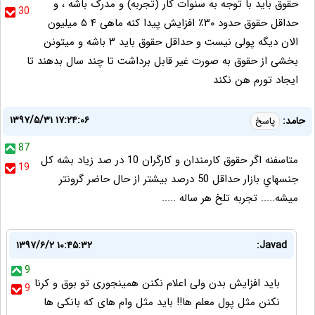
حقوق باید با توجه به سنوات کار (تجربه) و مدرک باشه ، و
30
حداقل حقوق حدود ۳۰‎٪ افزایش پیدا کنه ماهی ۴ ۵ میلیون
الان دیگه پولی نیست و حداقل حقوق باید ۳ باشه و میتونن
بخشی از حقوق به صورت غیر قابل برداشت تا چند سال بدهند تا
ایجاد تورم هن نکند
۱۳۹۷/۵/۳۱ ۱۷:۲۴:۰۶
حامد:
پاسخ
87
متاسفنه اگر حقوق كارمندان و كارگران 10 در صد زياد بشه كل
19
جنسهاي بازار حداقل 50 درصد بيشتر از حال حاضر گرونتر
ميشه..... تجربه تلخ هر ساله .....
۱۳۹۷/۶/۲ ۱۰:۴۵:۳۲
Javad:
9
باید افزایش بدن ولی اعلام نکنن همینجوری تو بوق و کرنا
9
نکنن مثل پول معلم ها!! باید مثل وام های که بانکی ها