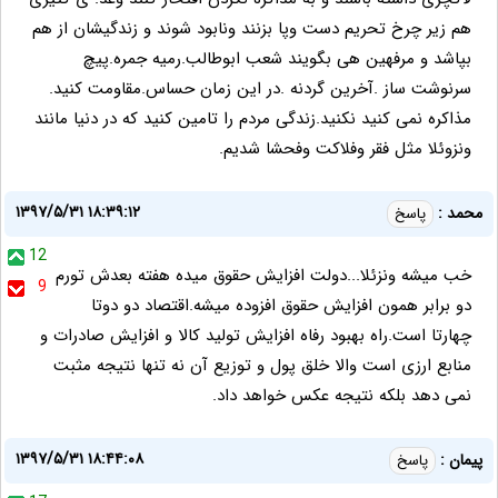
هم زیر چرخ تحریم دست وپا بزنند ونابود شوند و زندگیشان از هم
بپاشد و مرفهین هی بگویند شعب ابوطالب.رمیه جمره.پیچ
سرنوشت ساز .آخرین گردنه .در این زمان حساس.مقاومت کنید.
مذاکره نمی کنید نکنید.زندگی مردم را تامین کنید که در دنیا مانند
ونزوئلا مثل فقر وفلاکت وفحشا شدیم.
۱۳۹۷/۵/۳۱ ۱۸:۳۹:۱۲
محمد :
پاسخ
12
خب میشه ونزئلا...دولت افزایش حقوق میده هفته بعدش تورم
9
دو برابر همون افزایش حقوق افزوده میشه.اقتصاد دو دوتا
چهارتا است.راه بهبود رفاه افزایش تولید کالا و افزایش صادرات و
منابع ارزی است والا خلق پول و توزیع آن نه تنها نتیجه مثبت
نمی دهد بلکه نتیجه عکس خواهد داد.
۱۳۹۷/۵/۳۱ ۱۸:۴۴:۰۸
پیمان :
پاسخ