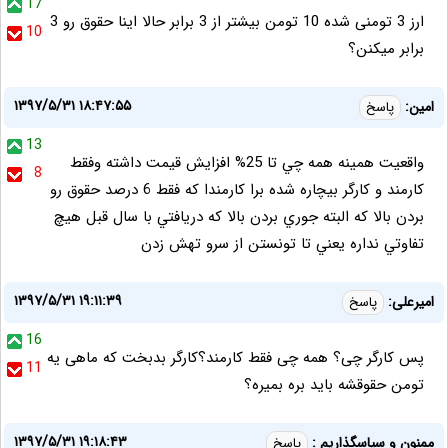
17
ارز 3 تومنی شده 10 تومن بیشتر از 3 برابر حالا اینا حقوق رو 3
10
برابر میکنن؟
۱۳۹۷/۵/۳۱ ۱۸:۴۷:۵۵
امين:
پاسخ
13
واقعيت همينه همه چي تا 25% افزايش قيمت داشته وفقط
8
كارمند و كارگر بيچاره شده برا كارمندا كه فقط 6 درصد حقوق رو
بردن بالا كه البته جوري بردن بالا كه دريافتي با سال قبل هيچ
تفاوتي نداره يعني تا تونستن از سرو تهش زدن
۱۳۹۷/۵/۳۱ ۱۹:۱۱:۳۹
امیرعلی:
پاسخ
16
پس کارگر چی؟ همه چی فقط کارمند؟کارگر بدبخت که ماهی یه
11
تومن حقوقشه باید بره بمیره؟
۱۳۹۷/۵/۳۱ ۱۹:۱۸:۴۳
ممنون و سپاسگذاریم :
پاسخ