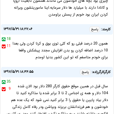
چیزی بود بچه های خودشون می ماندند.همشون تابعیت اروپا
و کانادا دارند با میلیارد ها دلار سرمایه.اینا ماموریتشون ویرانه
کردن ایران بود خوبم از پسش براومدن
۱۳۹۷/۵/۳۱ ۱۸:۲۷:۰۶
کارمند:
پاسخ
18
همون 20 درصد قبلی رو که کلی توی بوق و کرنا کردن ولی بعدا
11
10 درصد اضافه کردن رو بدن افزایش مجدد پیشکش واقعا
برای خودم متاسفم که تو این کشور بدنیا اومدم
۱۳۹۷/۵/۳۱ ۱۸:۳۶:۵۵
کارگرکارگرزاده:
پاسخ
35
سال قبل در همین موقع حقوق کارگر 280 دلار بود الان شده
9
104 دلار و همه ی اجناس 2 تا 3 برابر شده.یا مذاکره کنید تا
دلار بیاد پایین یا حقوق را 3 برابر کنید.نمی شود که یک عده هم
خودشون و هم فرزندانشان بریزند وبپاشن ودر رفاه کامل زندگی
لاکچری داشته باشند و به مذاکره نکردن افتخار کنند وعد. ی کثیری