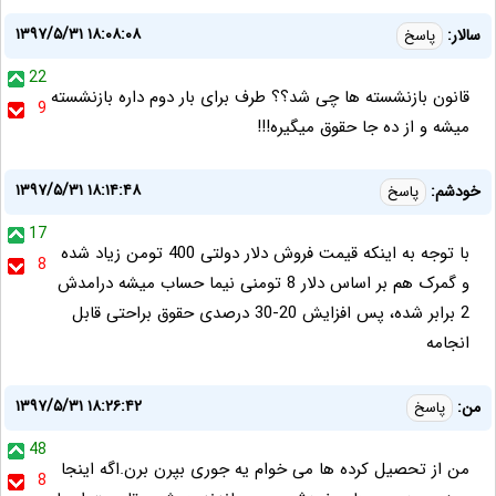
۱۳۹۷/۵/۳۱ ۱۸:۰۸:۰۸
سالار:
پاسخ
22
قانون بازنشسته ها چی شد؟؟ طرف برای بار دوم داره بازنشسته
9
میشه و از ده جا حقوق میگیره!!!
۱۳۹۷/۵/۳۱ ۱۸:۱۴:۴۸
خودشم:
پاسخ
17
با توجه به اینکه قیمت فروش دلار دولتی 400 تومن زیاد شده
8
و گمرک هم بر اساس دلار 8 تومنی نیما حساب میشه درامدش
2 برابر شده، پس افزایش 20-30 درصدی حقوق براحتی قابل
انجامه
۱۳۹۷/۵/۳۱ ۱۸:۲۶:۴۲
من:
پاسخ
48
من از تحصیل کرده ها می خوام یه جوری بپرن برن.اگه اینجا
8