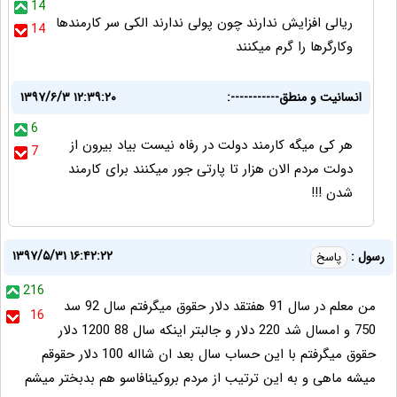
14
ریالی افزایش ندارند چون پولی ندارند الکی سر کارمندها
14
وکارگرها را گرم میکنند
انسانیت و منطق-----------:
۱۳۹۷/۶/۳ ۱۲:۳۹:۲۰
6
هر کی میگه کارمند دولت در رفاه نیست بیاد بیرون از
7
دولت مردم الان هزار تا پارتی جور میکنند برای کارمند
شدن !!!
۱۳۹۷/۵/۳۱ ۱۶:۴۲:۲۲
رسول :
پاسخ
216
من معلم در سال 91 هفتقد دلار حقوق میگرفتم سال 92 سد
16
750 و امسال شد 220 دلار و جالبتر اینکه سال 88 1200 دلار
حقوق میگرفتم با این حساب سال بعد ان شااله 100 دلار حقوقم
میشه ماهی و به این ترتیب از مردم بروکینافاسو هم بدبختر میشم