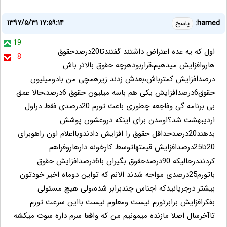
۱۳۹۷/۵/۳۱ ۱۷:۵۹:۱۴
hamed:
پاسخ
19
اول که یه عده اعتراض داشتند گفتندتا20درصدحقوق
8
هاروافزایش میدهیم،قراربودهرچه حقوق بالاتر باش
درصدافزایش کمترباش،بعدش زدند زیرهمچی من بادومیلیون
حقوق6درصدافزایش یکی هم باسه میلیون حقوق 6درصد،حالا عمق
بی برنامه گی وفاجعه چطوری باعث تورم 20درصدی فقط دراول
اردیبهشت شد؟اومدن برای اینکه دروغشون پوشش
بدهند20درصدحداقل حقوق را افزایش دادندوبااعلام اون راهوبرای
20تا25درصدافزایش قیمتهاتوسط کارخونه دارهاروفراهم
کردنددرحالیکه 90درصدحقوق بگیران با6درصدافزایش حقوق
باتورم25درصدی مواجه شدند الانم که تواین دوماه اخیر خودتون
بیشتر درجریانیدکه اجناس چندبرابر شده،ولی هیچ مسئولی
بفکرافزایش برابرتورم نیست ومعلوم نیست بااین سرعت تورم
تاآخرسال اصلا مازنده میمونیم من که واقعا سرم داره سوت میکشه