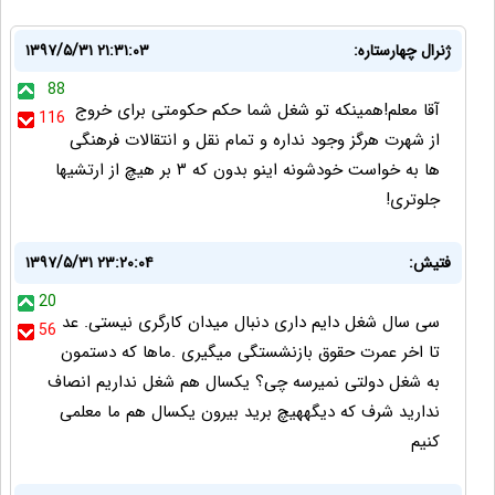
ژنرال چهارستاره:
۱۳۹۷/۵/۳۱ ۲۱:۳۱:۰۳
88
آقا معلم!همینکه تو شغل شما حکم حکومتی برای خروج
116
از شهرت هرگز وجود نداره و تمام نقل و انتقالات فرهنگی
ها به خواست خودشونه اینو بدون که ۳ بر هیچ از ارتشیها
جلوتری!
فتیش:
۱۳۹۷/۵/۳۱ ۲۳:۲۰:۰۴
20
سی سال شغل دایم داری دنبال میدان کارگری نیستی. عد
56
تا اخر عمرت حقوق بازنشستگی میگیری .ماها که دستمون
به شغل دولتی نمیرسه چی؟ یکسال هم شغل نداریم انصاف
ندارید شرف که دیگههیچ برید بیرون یکسال هم ما معلمی
کنیم