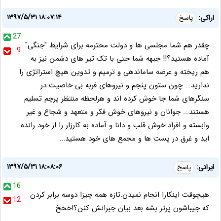
۱۳۹۷/۵/۳۱ ۱۸:۰۷:۱۴
اراکی:
پاسخ
27
چقدر هم شما مجلسی ها و دولت محترمه برای شرایط "جنگی"
9
آماده هستید؟!! جبهه شما حتی با تک تیر های دشمن نیز به
هم ریخته و عرضه ساماندهی و ترمیم و تدوین هیچ استراتژی را
ندارید... چون ستون پنجم و نیروهای فربه بی خاصیت در
سنگرهای شما جا خوش کرده اند و هرلحظه منتظر پرچم تسلیم
هستند... جوانان و نیروهای خوش فکر و متعهد و شجاع و غیر
وابسته و افراد خوش قلب و دانا و آماده به کارزار را از خود رانده
اید و غرق در پست ها و مجمع های خود هستید...
۱۳۹۷/۵/۳۱ ۱۸:۰۸:۰۶
ایرانی:
پاسخ
16
هیچوقت اینکارا انجام نمیدن.تازه همه چیزا دوسه برابر کردن
12
که جیباشون پرتر بشه بعد بیان جبرانش کنن؟!خخخ