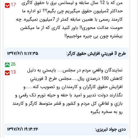
من که با 12 سال سابقه و لیسانس برق با حقوق کاگری
17
حداکثر 2میلیون حقوق میگیریم چی بگیم؟؟ تو اداره ما
کارمند رسمی با همین سابقه کمتر از 7میلیون نمیگیره. چه
حومت عدالت محوری!! باور کنید کاری که از ما میکشن
بیشتره چون بی جیره مواجبیم!!
طرح 3 فوريتي افزايش حقوق کارگر:
۱۳۹۷/۶/۱ ۱۱:۱۷:۳۵
26
نمايندگان واقعي مردم در مجلس.... بايستي به دليل
13
کاهش 100 درصدي ريال.....مجلس طرح 3 فوريتي
افزايش حقوق کارگران و کارمندان رو تصويب کنه......و
نگذارند دولت تدبير و اميد با حقه و حيله تورم تک رقمي و
بازي و لفاظي کل مردم و کشور و قشر متوسط کارگر و کارمند
رو به سخره بگيره
ددی جواد تبریزی:
۱۳۹۷/۶/۱ ۱۹:۱۴:۲۶