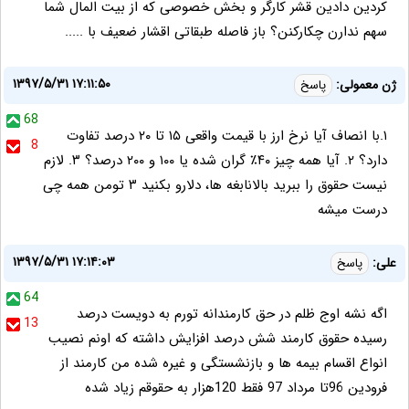
کردین دادین قشر کارگر و بخش خصوصی که از بیت المال شما
سهم ندارن چکارکنن؟ باز فاصله طبقاتی اقشار ضعیف با .....
۱۳۹۷/۵/۳۱ ۱۷:۱۱:۵۰
ژن معمولی:
پاسخ
68
۱.با انصاف آیا نرخ ارز با قیمت واقعی ۱۵ تا ۲۰ درصد تفاوت
8
دارد؟ ۲. آیا همه چیز ۴۰٪ گران شده یا ۱۰۰ و ۲۰۰ درصد؟ ۳. لازم
نیست حقوق را ببرید بالانابغه ها، دلارو بکنید ۳ تومن همه چی
درست میشه
۱۳۹۷/۵/۳۱ ۱۷:۱۴:۰۳
علی:
پاسخ
64
اگه نشه اوج ظلم در حق کارمندانه تورم به دویست درصد
13
رسیده حقوق کارمند شش درصد افزایش داشته که اونم نصیب
انواع اقسام بیمه ها و بازنشستگی و غیره شده من کارمند از
فرودین 96تا مرداد 97 فقط 120هزار به حقوقم زیاد شده