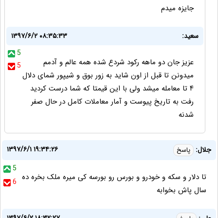
جایزه میدم
سعید:
۱۳۹۷/۶/۲ ۰۸:۳۵:۳۳
5
عزیز جان دو ماهه رکود شردع شده همه عالم و آدمم
5
میدونن تا قبل از اون شاید به زور بوق و شیپور شمای دلال
۴ تا معامله میشد ولی با این قیمتا که شما درست کردید
رفت به تاریخ پیوست و آمار معاملات کامل در حال صفر
شدنه
۱۳۹۷/۶/۱ ۱۹:۳۴:۲۶
جلال:
پاسخ
5
تا دلار و سکه و خودرو و بورس رو بورسه کی میره ملک بخره ده
6
سال پاش بخوابه