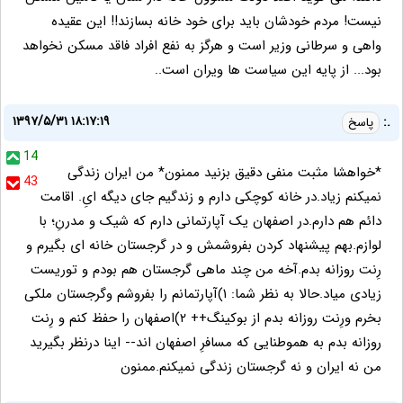
نیست! مردم خودشان باید برای خود خانه بسازند!! این عقیده
واهی و سرطانی وزیر است و هرگز به نفع افراد فاقد مسکن نخواهد
بود... از پایه این سیاست ها ویران است..
۱۳۹۷/۵/۳۱ ۱۸:۱۷:۱۹
.:
پاسخ
14
*خواهشا مثبت منفی دقیق بزنید ممنون* من ایران زندگی
43
نمیکنم زیاد.در خانه کوچکی دارم و زندگیم جای دیگه ایِ. اقامت
دائم هم دارم.در اصفهان یک آپارتمانی دارم که شیک و مدرنِ؛ با
لوازم.بهم پیشنهاد کردن بفروشمش و در گرجستان خانه ای بگیرم و
رِنت روزانه بدم.آخه من چند ماهی گرجستان هم بودم و توریست
زیادی میاد.حالا به نظر شما: ۱)آپارتمانم را بفروشم و‌گرجستان ملکی
بخرم و‌رِنت روزانه بدم از بوکینگ++ ۲)اصفهان را حفظ کنم و رِنت
روزانه بدم به هموطنایی که مسافرِ اصفهان اند-- اینا درنظر بگیرید
من نه ایران و نه گرجستان زندگی نمیکنم.ممنون