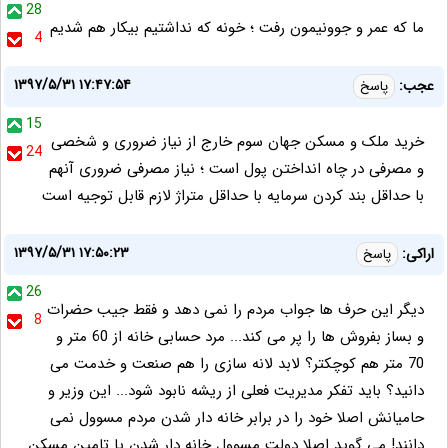
28
ما که عمر و جوونیمون رفت ؛ خونه که نداشتیم بیکار هم شدیم
4
۱۳۹۷/۵/۳۱ ۱۷:۴۷:۵۴
عجب:
پاسخ
15
خرید ملک و مسکن جهان سوم خارج از نیاز ضروری و شخصی
24
و مصرفی در چاه انداختن پول است ؛ نیاز مصرفی ضروری آنهم
با حداقل بند کردن سرمایه با حداقل متراژ لازم قابل توجیه است
۱۳۹۷/۵/۳۱ ۱۷:۵۰:۲۳
اراکی:
پاسخ
26
دیگر این حرف ها جواب مردم را نمی دهد و فقط جیب حضرات
8
و بساز بفروش ها را پر می کند... مرد حسابی خانه از 60 متر و
70 متر هم کوچکتر؟ لابد لانه سازی را هم صنعت و خدمت می
دانید؟ باید تفکر مدیریت فعلی از ریشه نابود شود... این وزیر و
حامیانش اصلا خود را در برابر خانه دار شدن مردم مسوول نمی
دانند! می گوید اصلا دولت مسوول خانه دار شدن یا تامین مسکن