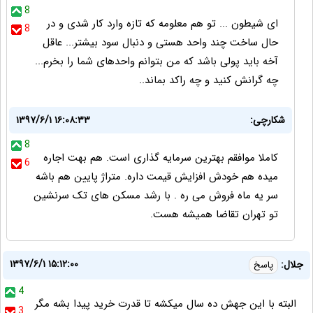
8
ای شیطون ... تو هم معلومه که تازه وارد کار شدی و در
8
حال ساخت چند واحد هستی و دنبال سود بیشتر... عاقل
آخه باید پولی باشد که من بتوانم واحدهای شما را بخرم...
چه گرانش کنید و چه راکد بماند..
شکارچی:
۱۳۹۷/۶/۱ ۱۶:۰۸:۳۳
8
کاملا موافقم بهترین سرمایه گذاری است. هم بهت اجاره
6
میده هم خودش افزایش قیمت داره. متراژ پایین هم باشه
سر یه ماه فروش می ره . با رشد مسکن های تک سرنشین
تو تهران تقاضا همیشه هست.
۱۳۹۷/۶/۱ ۱۵:۱۲:۰۰
جلال:
پاسخ
4
البته با این جهش ده سال میکشه تا قدرت خرید پیدا بشه مگر
3