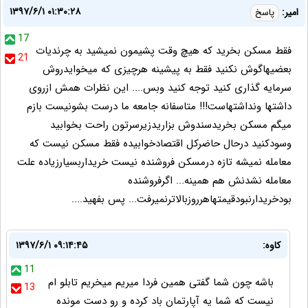
۱۳۹۷/۶/۱ ۰۱:۳۰:۲۸
امیر:
پاسخ
17
فقط مسکن بخرید که هیچ وقت پشیمون نمیشید به چرندیات
21
بعضیهاگوش نکنید فقط به پیشینه هرچیزی که میخوایدروش
سرمایه گذاری کنید توجه کنید وبس.... این نظرات همش ازروی
داشتها ونداشتهاست!!! متاسفانه جامعه ما درست بشونیست بازم
میگم مسکن بخریدسندوش بزاریدزیرسرتون راحت بخوابید
وسودکنید درحال حاضرکل اقتصادخوابیده فقط مسکن نیست که
معامله نمیشه تازه درمسکن فروشنده نیست خریداربسیارزیاده علت
معامله نشدنش هم همینه... اگرفروشنده
بودخریدارنبودقیمتهاهرروزبالاترنمیرفت... پس بفهید....
کاوه:
۱۳۹۷/۶/۱ ۰۹:۱۴:۴۵
11
باشه چون شما گفتی همین فردا میریم میخریم تابلو ام
13
نیست که شما یه آپارتمان باد کرده و رو دست مونده