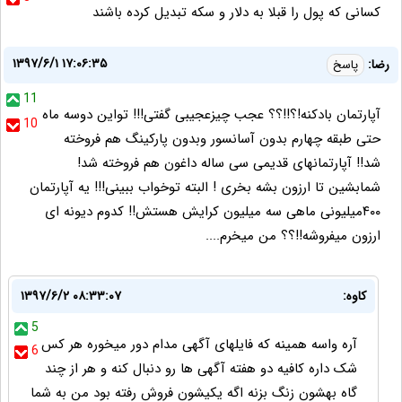
کسانی که پول را قبلا به دلار و سکه تبدیل کرده باشند
۱۳۹۷/۶/۱ ۱۷:۰۶:۳۵
رضا:
پاسخ
11
آپارتمان بادکنه!؟!!؟؟ عجب چیزعجیبی گفتی!!! تواین دوسه ماه
10
حتی طبقه چهارم بدون آسانسور وبدون پارکینگ هم فروخته
شد!! آپارتمانهای قدیمی سی ساله داغون هم فروخته شد!
شمابشین تا ارزون بشه بخری ! البته توخواب ببینی!!! یه آپارتمان
۴۰۰میلیونی ماهی سه میلیون کرایش هستش!! کدوم دیونه ای
ارزون میفروشه!!؟؟ من میخرم....
کاوه:
۱۳۹۷/۶/۲ ۰۸:۳۳:۰۷
5
آره واسه همینه که فایلهای آگهی مدام دور میخوره هر کس
6
شک داره کافیه دو هفته آگهی ها رو دنبال کنه و هر از چند
گاه بهشون زنگ بزنه اگه یکیشون فروش رفته بود من به شما