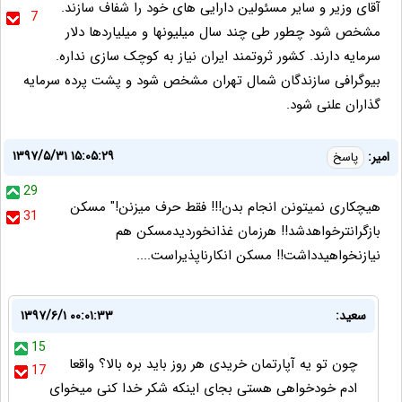
آقای وزیر و سایر مسئولین دارایی های خود را شفاف سازند.
7
مشخص شود چطور طی چند سال میلیونها و میلیاردها دلار
سرمایه دارند. کشور ثروتمند ایران نیاز به کوچک سازی نداره.
بیوگرافی سازندگان شمال تهران مشخص شود و پشت پرده سرمایه
گذاران علنی شود.
۱۳۹۷/۵/۳۱ ۱۵:۰۵:۲۹
امیر:
پاسخ
29
هیچکاری نمیتونن انجام بدن!!! فقط حرف میزنن!" مسکن
31
بازگرانترخواهدشد!! هرزمان غذانخوردیدمسکن هم
نیازنخواهیدداشت!! مسکن انکارناپذیراست....
سعید:
۱۳۹۷/۶/۱ ۰۰:۰۱:۳۳
15
چون تو یه آپارتمان خریدی هر روز باید بره بالا؟ واقعا
17
ادم خودخواهی هستی بجای اینکه شکر خدا کنی میخوای