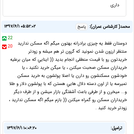
داری
۱۳۹۷/۶/۱ ۰۵:۵۲:۰۲
محمد( كارشناس عمران):
پاسخ
22
دوستان فقط يه چيزى برادرانه بهتون ميگم اگه مسكن نداريد
20
منتظر ارزون شدن نمونيد كه گرون تر هم ميشه و زودتر
خريدتون رو با قيمت منطقى انجام بديد (( اينايي كه ميان برعليه
خريداران مسكن صحبت ميكنن ، يا ميگن خريد نكنيد ، يا
خودشون مسكنشون رو دارن يا اصلا پولشون به خريد مسكن
نميرسه يا از اون دسته دلال هايي هستن كه با پولشون دلار و طلا
و... ميخرن و از طرفى باعث آشفتگى بازار ميشن و از طرف ديگر
خريداران مسكن رو گمراه ميكنن (( بازم ميگم اگه مسكن نداريد ،
زودتر خريد كنيد .
ترامپل:
۱۳۹۷/۶/۱ ۱۰:۰۶:۲۰