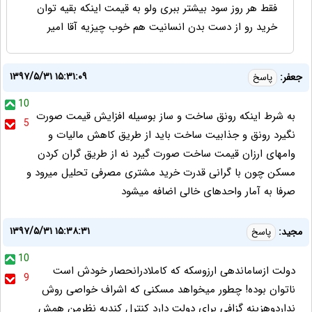
فقط هر روز سود بیشتر ببری ولو به قیمت اینکه بقیه توان
خرید رو از دست بدن انسانیت هم خوب چیزیه آقا امیر
۱۳۹۷/۵/۳۱ ۱۵:۳۱:۰۹
جعفر:
پاسخ
10
به شرط اینکه رونق ساخت و ساز بوسیله افزایش قیمت صورت
5
نگیرد رونق و جذابیت ساخت باید از طریق کاهش مالیات و
وامهای ارزان قیمت ساخت صورت گیرد نه از طریق گران کردن
مسکن چون با گرانی قدرت خرید مشتری مصرفی تحلیل میرود و
صرفا به آمار واحدهای خالی اضافه میشود
۱۳۹۷/۵/۳۱ ۱۵:۳۸:۳۱
مجید:
پاسخ
10
دولت ازساماندهی ارزوسکه که کاملادرانحصار خودش است
9
ناتوان بوده! چطور میخواهد مسکنی که اشراف خواصی روش
نداردوهزینه گزافی برای دولت دارد کنترل کندبه نظرمن همش