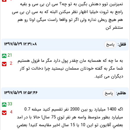
نمیزنین توو دهنش بگین به تو چه؟ سی ان بی سی و بقیه
راجع به ثروت خیلیا اظهار نظر میکنن البته که به سی ان بی سی
هم هیچ ربطی نداره ولی اگر تو واقعا راست میگی اونا رو هم
منتشر کن
۱۳۹۷/۵/۲۹ ۱۲:۳۱:۰۸
فلفل:
پاسخ
21
به ما چه که همسایه مان چقدر پول دارد مگر ما فزول هستیم
2
شما مگر به گفته خودتان مسلمان نیستید چرا دخالت تو کار
دیگران می کنید.
۱۳۹۷/۵/۲۹ ۱۲:۵۲:۴۶
هاشم:
پاسخ
33
اگه 1400 ميليارد رو بين 2000 نفر تقسيم كنيد ميشه 0.7
4
ميليارد بطور متوسط واسه هر نفر توي 75 سال! حالا با در امد
بعضي آقايون تو اين 10 يا 15 سال اخير مقايسه كنيد! بعضي