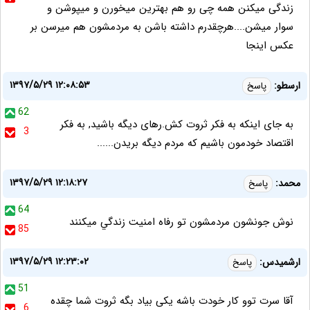
زندگی میکنن همه چی رو هم بهترین میخورن و میپوشن و
سوار میشن....هرچقدرم داشته باشن به مردمشون هم میرسن بر
عکس اینجا
۱۳۹۷/۵/۲۹ ۱۲:۰۸:۵۳
ارسطو:
پاسخ
62
به جای اینکه به فکر ثروت کش.رهای دیگه باشید, به فکر
3
اقتصاد خودمون باشیم که مردم دیگه بریدن......
۱۳۹۷/۵/۲۹ ۱۲:۱۸:۲۷
محمد:
پاسخ
64
نوش جونشون مردمشون تو رفاه امنيت زندگي ميكنند
85
۱۳۹۷/۵/۲۹ ۱۲:۲۳:۰۲
ارشمیدس:
پاسخ
51
آقا سرت توو کار خودت باشه یکی بیاد بگه ثروت شما چقده
6