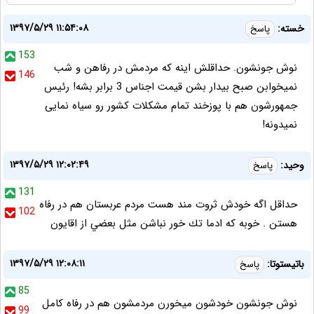
۱۳۹۷/۵/۲۹ ۱۱:۵۴:۰۸
خسته:
پاسخ
153
نوش جونشون. حداقلش اینه که مردمش در رفاهن و شب
146
نمیخوابن صبح بیدار بشن قیمت اجناس 3 برابر بشه! رئیس
جمهورشون هم با پوزخند تمام مشکلات کشور رو سیاه نمایی
نمیدونه!
۱۳۹۷/۵/۲۹ ۱۲:۰۲:۴۹
وحيد:
پاسخ
131
حداقل اگه خودش ثروت مند هست مردم عربستان هم در رفاه
102
هستن . خوبه كه ادما تك خور نباشن مثل بعضي از اقايون
۱۳۹۷/۵/۲۹ ۱۲:۰۸:۱۱
باتیستوتا:
پاسخ
85
نوش جونشون خودشون میخورن مردمشون هم در رفاه کامل
99