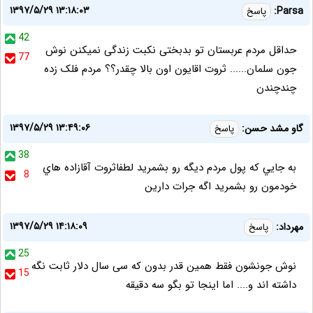
۱۳۹۷/۵/۲۹ ۱۳:۱۸:۰۳
Parsa:
پاسخ
42
حداقل مردم عربستان تو بدبختی نکبت زندگی نمیکنن نوش
77
جون سلمان...... ثروت اقایون اون بالا چقدر؟؟ مردم فلک زده
چندچندن
۱۳۹۷/۵/۲۹ ۱۳:۴۹:۰۶
گاو مشد حسن:
پاسخ
38
به جايي كه پول مردم ديگه رو بشمريد لطفاثروت آقازاده هاي
8
خودمون رو بشمريد اگه جرات دارين
۱۳۹۷/۵/۲۹ ۱۴:۱۸:۰۹
مهرداد:
پاسخ
25
نوش جونشون فقط همین قدر بدون که سی سال دلار ثابت نگه
15
داشته اند و.... اما اینجا تو بگو سه دقیقه