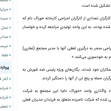
بخشنامه ف
م» تشکیل شده است.
جزئیا
کارگران تعدادی از کارگران اخراجی کارخانه خوراک دام که
حساب‌
مراه با حدود ۳۰ تن دیگر اخراج شده بودند، به این واحد تولیدی مراجعه کرده و خواستار
نسل ج
صادرا
عربست
اجی منجر به درگیری لفظی آنها با مدیر مجتمع (غفاری)
لطفا د
ام به خودسوزی می‌کنند.»
پربازد
 همکاران خود شدند، یگان‌های ویژه پلیس ضد شورش به
ران حمله و پنج تن از آنها را دستگیر کردند.
آغاز فروش فوری 
شرایط فروش 
اد واگذاری واحد «خوراک دام» این مجتمع به شرکت
شرایط فرو
 شده که شرکت نامبرده متعلق به فرزندان مدیران فعلی
تعطیلی ادا