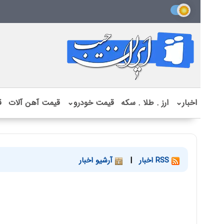
اخبار
⌄
ارز . طلا . سکه
قیمت خودرو
⌄
قیمت آهن آلات
ق
RSS اخبار
|
آرشیو اخبار