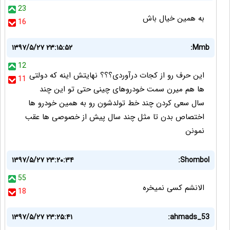
23
به همین خیال باش
16
۱۳۹۷/۵/۲۷ ۲۳:۱۵:۵۲
Mmb:
12
این حرف رو از کجات درآوردی؟؟؟ نهایتش اینه که دولتی
11
ها هم میرن سمت خودروهای چینی حتی تو این چند
سال سعی کردن چند خط تولدشون رو به همین خودرو ها
اختصاص بدن تا مثل چند سال پیش از خصوصی ها عقب
نمونن
۱۳۹۷/۵/۲۷ ۲۳:۲۰:۳۴
Shombol:
55
الانشم کسی نمیخره
18
۱۳۹۷/۵/۲۷ ۲۳:۲۵:۴۱
ahmads_53: