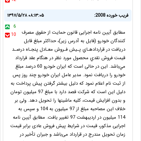
فریب خورده 2008:
۱۳۹۷/۵/۲۸ ۰۸:۱۳:۰۵
6
مطابق آیین نامه اجرایی قانون حمایت از حقوق مصرف
10
کنندگان خودرو (فایل به آدرس زیر)، حداکثر مبلغ قابل
دريافت در قراردادهـاي پـيش فـروش معـادل پنجـاه درصـد
قيمت فروش نقدي محصول مورد نظر در هنگام عقد قرارداد
مي‌باشد. این در حالی است که ایران خودرو 60 درصد مبلغ
خودرو را دریافت نمود. مدیر عامل ایران خودرو چند روز پس
از ثبت نام اعلام نمود که دلیل بیشتر گرفتن پیش پرداخت به
دلیل این است که شرکت قصد دارد با مبلغ 97 میلیون تومان
و بدون افزایش قیمت، کلیه ماشینها را تحویل دهد. ولی بر
خلاف این مصاحبه مبلغ از 97 میلیون به 104 و سپس به
114 میلیون در اردیبهشت 97 تغییر یافت. مطابق آیین نامه
اجرایی مذکور، قیمت در شرایط پیش فروش عادی برابر قيمت
زمان تحويل مندرج در قرارداد می‌باشد و جبران تأخير در