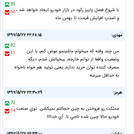
30
با شروع فصل پاییز رکود در بازار خودرو ایجاد خواهد شد ،
50
و استپ افزایش قیمت تا بهمن ماه
مهدی:
۱۳۹۷/۵/۲۷ ۲۲:۲۸:۱۵
82
من چند وقته که میخوام ماشینمو عوض کنم، با این
11
وضعیت واقعا از توانم خارجه، بیخیالش شدم، دیگه
مصرف کننده توان خرید نداره، یعنی تولید هم خواه ناخواه
به حداقل میرسه.
هرمز:
۱۳۹۷/۵/۲۷ ۲۲:۳۰:۲۹
70
مملكت رو فروختن به چين خجالتم نميكشن. توي صنعت
14
خودرو حالا چين شده ناجي نا. آي خِداااا
سامان:
۱۳۹۷/۵/۲۷ ۲۲:۴۳:۰۰