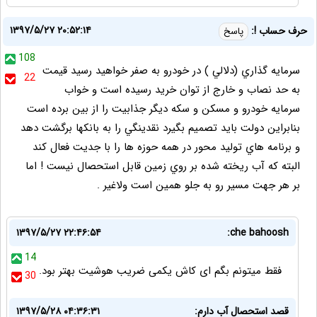
۱۳۹۷/۵/۲۷ ۲۰:۵۲:۱۴
حرف حساب !:
پاسخ
108
سرمايه گذاري (دلالي ) در خودرو به صفر خواهيد رسيد قيمت
22
به حد نصاب و خارج از توان خريد رسيده است و خواب
سرمايه خودرو و مسكن و سكه ديگر جذابيت را از بين برده است
بنابراين دولت بايد تصميم بگيرد نقدينگي را به بانكها برگشت دهد
و برنامه هاي توليد محور در همه حوزه ها را با جديت فعال كند
البته كه آب ريخته شده بر روي زمين قابل استحصال نيست ! اما
بر هر جهت مسير رو به جلو همين است ولاغير .
۱۳۹۷/۵/۲۷ ۲۲:۴۶:۵۴
che bahoosh:
14
فقط میتونم بگم ای کاش یکمی ضریب هوشیت بهتر بود.
30
قصد استحصال آب دارم:
۱۳۹۷/۵/۲۸ ۰۴:۳۶:۳۱