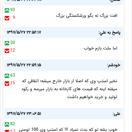
93
افت بزرگ نه بگو ورشکستگی بزرگ
9
پاسخ به علي:
۱۳۹۷/۵/۲۷ ۲۲:۵۶:۱۷
50
اما ملت بازم خواب
12
خودشم:
۱۳۹۷/۵/۲۷ ۲۲:۵۹:۱۵
63
نخیر استپ وی که اصلا از بازار خارج میشه؛ اتفاقی که
15
میفته اینه که قیمت های کارخانه به بازار میرسه و رکود
تولید و خرید خواهیم داشت
علی:
۱۳۹۷/۵/۲۷ ۲۳:۰۶:۵۱
82
خوب بشه تو که بدت نمیاد !!! که استپ وی 100 تومنی
17