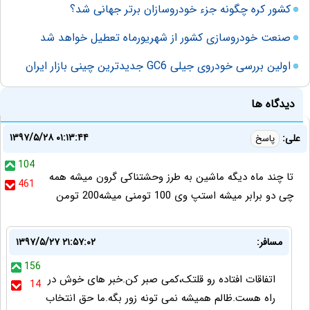
کشور کره چگونه‌ جزء خودروسازان برتر جهانی شد؟
صنعت خودروسازی کشور از شهریورماه تعطیل خواهد شد
اولین بررسی خودروی جیلی GC6 جدیدترین چینی بازار ایران
دیدگاه ها
۱۳۹۷/۵/۲۸ ۰۱:۱۳:۴۴
علی:
پاسخ
104
تا چند ماه دیگه ماشین به طرز وحشتناکی گرون میشه همه
461
چی دو برابر میشه استپ وی 100 تومنی میشه200 تومن
مسافر:
۱۳۹۷/۵/۲۷ ۲۱:۵۷:۰۲
156
اتفاقات افتاده رو قلتک،کمی صبر کن.خبر های خوش در
14
راه هست.ظالم همیشه نمی تونه زور بگه.ما حق انتخاب