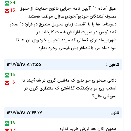
34
طبق "ماده ۴" "آيين نامه اجرايي قانون حمايت از حقوق
15
مصرف کنندگان خودرو"،خودروسازان موظف هستند
دعوتنامه ها را با "قيمت زمان تحويل مندرج در قرارداد" صادر
کنند./پس در صورت افزایش قیمت کارخانه در
شهریورماه،برای کسانی که موعد تحویل خودروی آن ها تا
مردادماه می باشد،افزایش قیمتی وجود ندارد.
شاهین.:
۱۳۹۷/۵/۲۸ ۰۱:۲۴:۵۵
16
دلالی میخوای جو بدی ک ماشین گرون تر شه؟چند تا
6
استپ وی تو پارکینگت گذاشتی ک منتظری گرون تر
بفروشی هان؟
قانون:
۱۳۹۷/۵/۲۸ ۰۷:۴۴:۲۷
16
همین الان هم ارزش خرید نداره
12