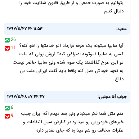
بتوانیم به صورت جمعی و از طریق قانون شکایت خود را
دنبال کنیم
سعید:
۱۳۹۷/۵/۲۷ ۲۲:۱۱:۵۳
26
آیا سایپا میتونه یک طرفه قرارداد اتو خدمتها را لغو کنه؟
11
کسی به سایپا نموتونه اعتراض کنه؟ ارزش پولی که ملت
تو این طرح گذاشتند یک سوم شده ولی سایپا حاضر نیست
به تعهد خودش عمل کنه واقعا باید گفت ایرانی ملت بی
دفاع
جواب آقا مجتبی:
۱۳۹۷/۵/۲۸ ۰۷:۴۲:۴۷
6
منم مثل شما فکر میکردم ولی بعد دیدم اگه ایران جیب
9
خبرهای خودرویی رو میذاره در کنارش سیل انتقادات و
نظرات مخالف رو هم میذاره که جای تقدیر داره