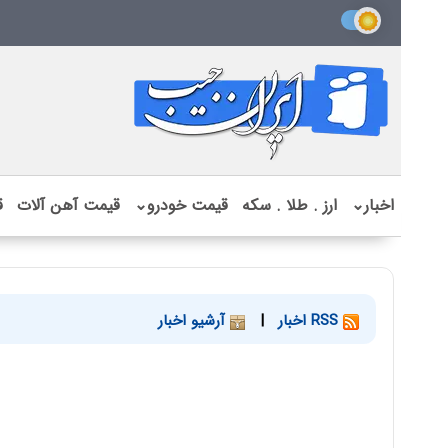
اخبار
⌄
ارز . طلا . سکه
قیمت خودرو
⌄
قیمت آهن آلات
ق
RSS اخبار
|
آرشیو اخبار