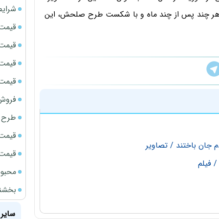
شرایط
 هر چند پس از چند ماه و با شکست طرح صلحش، این
قیمت سک
قیمت ج
قیمت سکه
قیمت سک
فروش فور
طرح ج
قیمت سک
قیمت سک
/ فیلم
محبوب
بخشنامه ف
سایر 