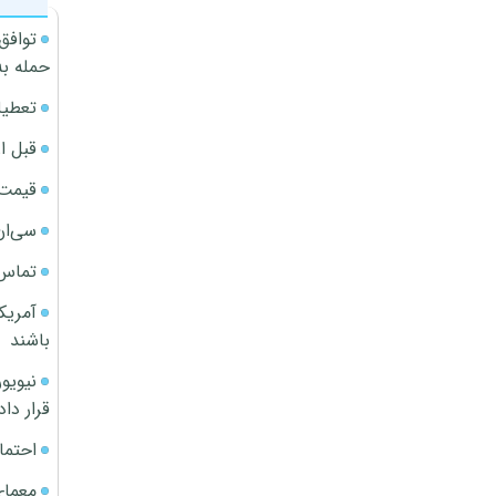
توافق
حمله به
تعطیل
قبل ا
قیمت آپار
سی‌ان
تماس 
آمریک
باشند
قرار داد
احتما
معمای