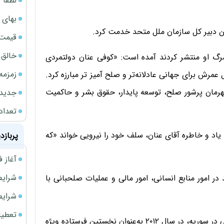
لطفا د
بهای 
قیمت نف
خالق ChatGPT زیر ذره‌بین وزارت دادگستری آمر
ا مرگ او منتشر کردند آمده است: «کوفی عنان دولتمردی
زمزمه
عمرش برای جهانی عادلانه‌تر و صلح آمیز تر مبارزه کرد.
مان پرشور صلح، توسعه پایدار، حقوق بشر و حاکمیت
جدیدتر
تعداد
 یاد و خاطره آقای عنان، سلف خود را نیرویی خواند «که
پربازد
آغاز فروش فوری 
شرایط فروش 
ر امور منابع انسانی، امور مالی و عملیات صلحبانی با
شرایط فرو
تعطیلی ادا
عنان پس از دبیر کلی سازمان ملل و پس از آغاز جنگ داخلی در سوریه، در سال ۲۰۱۲ به‌عنوان نخستین فرستاده ویژه