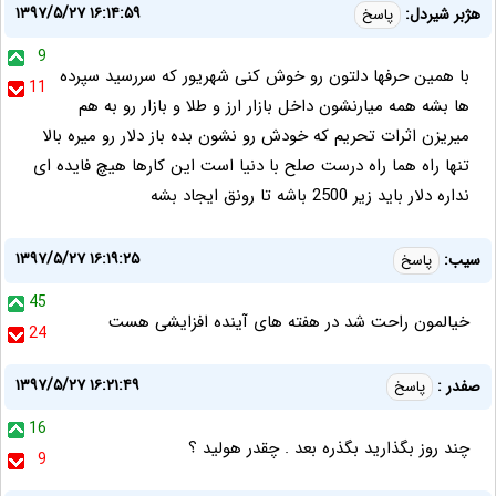
۱۳۹۷/۵/۲۷ ۱۶:۱۴:۵۹
هژبر شیردل:
پاسخ
9
با همین حرفها دلتون رو خوش کنی شهریور که سررسید سپرده
11
ها بشه همه میارنشون داخل بازار ارز و طلا و بازار رو به هم
میریزن اثرات تحریم که خودش رو نشون بده باز دلار رو میره بالا
تنها راه هما راه درست صلح با دنیا است این کارها هیچ فایده ای
نداره دلار باید زیر 2500 باشه تا رونق ایجاد بشه
۱۳۹۷/۵/۲۷ ۱۶:۱۹:۲۵
سیب:
پاسخ
45
خیالمون راحت شد در هفته های آینده افزایشی هست
24
۱۳۹۷/۵/۲۷ ۱۶:۲۱:۴۹
صفدر :
پاسخ
16
چند روز بگذارید بگذره بعد . چقدر هولید ؟
9