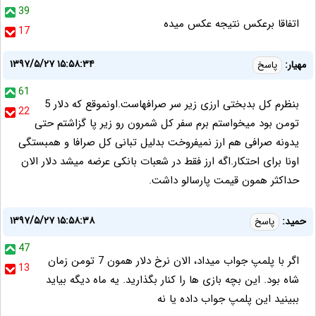
39
اتفاقا برعکس نتیجه عکس میده
17
۱۳۹۷/۵/۲۷ ۱۵:۵۸:۳۴
مهیار:
پاسخ
61
بنظرم کل بدبختی ارزی زیر سر صرافهاست.اونموقع که دلار 5
22
تومن بود میخواستم برم سفر کل شمرون رو زیر پا گزاشتم حتی
یدونه صرافی هم ارز نمیفروخت بدلیل تبانی کل صرافا و همبستگی
اونا برای احتکار.اگه ارز فقط در شعبات بانکی عرضه میشد دلار الان
حداکثر همون قیمت پارسالو داشت.
۱۳۹۷/۵/۲۷ ۱۵:۵۸:۳۸
حمید:
پاسخ
47
اگر با پلمپ جواب میداد، الان نرخ دلار همون 7 تومن زمان
13
شاه بود. این بچه بازی ها را کنار بگذارید. یه ماه دیگه بیاید
ببینید این پلمپ جواب داده یا نه