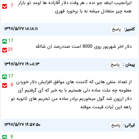
ایرانجیب اینقد جو نده ، هر وقت دلار آقازاده ها اومد تو بازار
7
همه چیز متعادل میشه نه با برخورد قهری .
۱۳۹۷/۵/۲۷ ۱۸:۱۸:۱۱
کامبیز:
پاسخ
17
دلار اخر شهریور روی 8000 است صددرصد ان شاالله
21
۱۳۹۷/۵/۲۷ ۱۹:۰۸:۱۳
پیمان :
پاسخ
17
از تعداد منفی هایی که کامنت های موافق افزایش دلار خوردن
8
معلومه چه ملت ساده دلی هستیم با یه خبر که آی گرفتیم آی
دلار ارزون شد گول میخوریم برادر ساده من تحریم های ثانویه تو
راهه این ثبات قیمت موقته
۱۳۹۷/۵/۲۷ ۱۹:۵۷:۵۰
ایرانی:
پاسخ
8