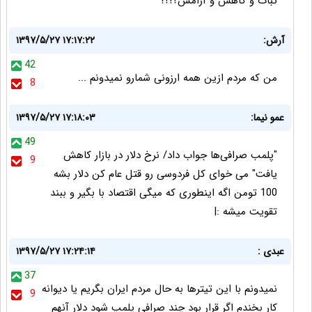
ثبات و كاهش و آرامش؟!؟!
آرش:
۱۳۹۷/۵/۲۷ ۱۷:۱۷:۲۲
42
من که مردم ازین همه ارزونی شمارو نمیدونم ...
8
عمو نیما:
۱۳۹۷/۵/۲۷ ۱۷:۱۸:۰۳
49
"پلمب صرافی‌ها جواب داد/ نرخ دلار در بازار کاهش
9
یافت" می خوای کل فردوسی رو قتل عام کن دلار بشه
100 تومن اگه اینطوری که میگی اقتصاد با بگیر و ببند
تقویت میشه :|
عبدی :
۱۳۹۷/۵/۲۷ ۱۷:۲۴:۱۴
37
نمیدونم با این تیترها به حال مردم ایران بگریم یا دیوانه
9
کار بخندم اگر قرار بود چند صرافی پلمپ شود دلار آنهم