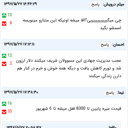
۱۳۹۷/۵/۲۷ ۱۶:۴۶:۲۹
میثم درویش:
پاسخ
10
چی میگییییییییییی؟اقا میشه اونیکه این متنارو مینویسه
8
اسمشو بگید
۱۳۹۷/۵/۲۷ ۱۷:۱۲:۱۱
احسان:
پاسخ
12
عجب مدیریت جهادی این مسوولان شریف میکنند دلار ارزون
2
شد و تورم کاهش یافت و دیگه همه خوش و خرم در کنار هم
دارن زندگی میکنند
۱۳۹۷/۵/۲۷ ۱۷:۳۸:۳۰
نیما:
پاسخ
16
قیمت میره پایین تا 8300 قفل میشه تا 6 شهریور
35
واقعا:
۱۳۹۷/۵/۲۷ ۲۰:۵۸:۳۷