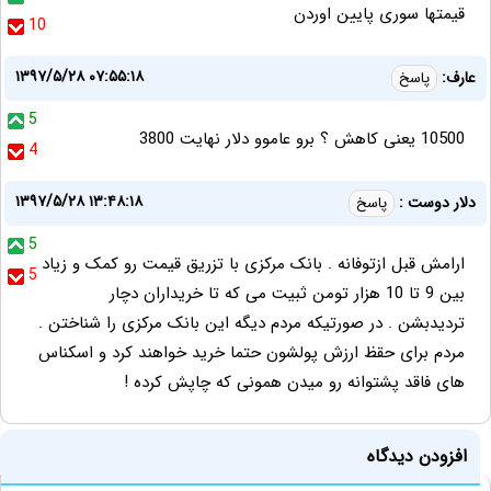
قیمتها سوری پایین اوردن
10
۱۳۹۷/۵/۲۸ ۰۷:۵۵:۱۸
عارف:
پاسخ
5
10500 یعنی کاهش ؟ برو عاموو دلار نهایت 3800
4
۱۳۹۷/۵/۲۸ ۱۳:۴۸:۱۸
دلار دوست :
پاسخ
5
ارامش قبل ازتوفانه . بانک مرکزی با تزریق قیمت رو کمک و زیاد
5
بین 9 تا 10 هزار تومن ثبیت می که تا خریداران دچار
تردیدبشن . در صورتیکه مردم دیگه این بانک مرکزی را شناختن .
مردم برای حقظ ارزش پولشون حتما خرید خواهند کرد و اسکناس
های فاقد پشتوانه رو میدن همونی که چاپش کرده !
افزودن دیدگاه