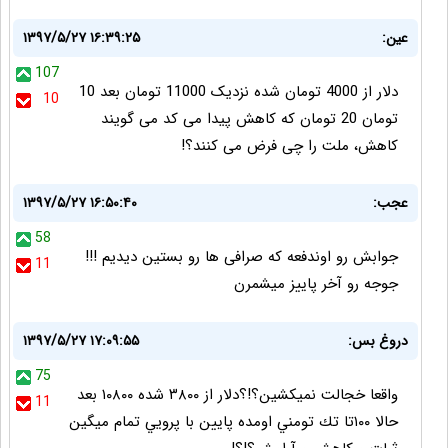
عین:
۱۳۹۷/۵/۲۷ ۱۶:۳۹:۲۵
107
دلار از 4000 تومان شده نزدیک 11000 تومان بعد 10
10
تومان 20 تومان که کاهش پیدا می کد می گویند
کاهش، ملت را چی فرض می کنند؟!
عجب:
۱۳۹۷/۵/۲۷ ۱۶:۵۰:۴۰
58
جوابش رو اوندفعه که صرافی ها رو بستین دیدیم !!!
11
جوجه رو آخر پاییز میشمرن
دروغ بس:
۱۳۹۷/۵/۲۷ ۱۷:۰۹:۵۵
75
واقعا خجالت نميكشين؟!؟دلار از ٣٨٠٠ شده ١٠٨٠٠ بعد
11
حالا ١٠٠تا تك تومني اومده پايين با پرويي تمام ميگين