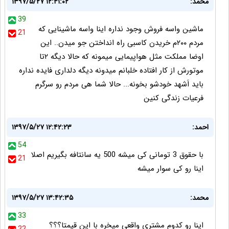
محمد:
۱۳۹۷/۵/۲۷ ۱۲:۴۱:۰۲
39
ماشين واسه فروش وجود نداره اينا واسه ماشينايى كه
21
مردم ٢٠٠م خريدن كاسبى راه انداختن جو ميدن.. اين
اوضا مملكت مثل هواپيمايى ميمونه كه حالا ديگه ٢تا
موتورش از كار افتاده خلبانم ميدونه ديگه دلدارى فايده نداره
بايد اَشهد خودشو بخونه... حالا شما هى مردم رو سرگرم
فرعيات زندگى كنين
احمد:
۱۳۹۷/۵/۲۷ ۱۲:۴۲:۲۳
54
با حقوق 3 تومانی کی میشه 500 یه سانتافه بگیریم اصلا
21
اینا رو کی سوار میشه
محمد:
۱۳۹۷/۵/۲۷ ۱۳:۴۲:۳۵
33
اینا رو کدوم مشتری واقعی میخره با این قیمتا؟؟؟