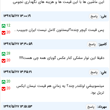
این ماشین ها با این قیمت ها و هزینه های نگهداری نجومی.
۱۳۹۷/۵/۲۷ ۱۳:۰۰:۱۹
علی:
پاسخ
12
پس قیمت کپچر چنده؟لیستتون کامل نیست ایران جیییب...
20
۱۳۹۷/۵/۲۷ ۱۳:۳۰:۵۹
کامبیز:
پاسخ
28
دقیقا این نوار مشکی کنار عکس گویای همه چی هست!!!!
20
۱۳۹۷/۵/۲۷ ۱۳:۴۵:۲۱
علي:
پاسخ
20
ميتسوبيشي اوتلندر چند؟ يه زماني هم قيمت نيسان ايكس
20
تريل بود.
۱۳۹۷/۵/۲۷ ۱۳:۵۱:۵۳
مهرداد:
پاسخ