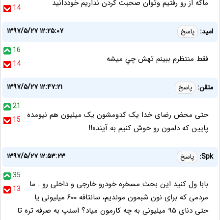
ماکه از رو رفتیم وتوان صحبت کردن نداریم خوددانید
14
۱۳۹۷/۵/۲۷ ۱۲:۲۵:۰۷
اميد:
پاسخ
16
فقط منتظرم ببينم تهش چي ميشه
14
۱۳۹۷/۵/۲۷ ۱۲:۴۷:۲۱
متقن:
پاسخ
21
حتی محض رضای خدا یک کدومشون یک میلیون هم نیومده
15
پایین که دلمون رو خوش کنیم به آینده!!
۱۳۹۷/۵/۲۷ ۱۲:۵۳:۲۳
Spk:
پاسخ
35
بابا ول کنید این بحث مسخره خودرو خارجی و داخلی رو . ما
13
مردمی که برای نون شبمون موندیم، سانتافه ۶۰۰ میلیونی یا
حتی دنای ۹۵ میلیونی به چه کارمون میاد؟ اسنپ به صرفه تره تا