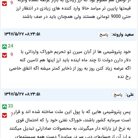
از اولش هم معلوم بود که ارز زیادی به بازار عرضه نشده وگرنه
9
قیمتها پایین تر میامد حالا وارد کننده های زیادی در انتظار ارز
حتی 9000 تومانی هستند ولی همچنان باید در صف باشند
۱۳۹۷/۵/۲۷ ۰۸:۲۴:۵۱
سعید وارونه:
پاسخ
24
خود پتروشیمی ها از آبان میرن تو تحریم خوراک وارداتی با
9
دلار دارن دولت تا چند ماه اینده باید ارز اینها هم تامین کنه
اگه عرضه زیاد کنن روز به روز از ذخایر کمتر میشه اگه اتفاق خاصی
رخ نده
۱۳۹۷/۵/۲۷ ۰۸:۲۴:۵۱
علی:
پاسخ
33
پس پتروشیمی هایی که با پول این ملت ساخته شده اند و قرار
7
است سرمایه کشور باشند، خوراک نفتی خود را که احتمال قوی
به نرخ ارز یارانه دار میگیرند، به محصولات صادارتی تبدیل میکنند
و ارز آن از حسابهای دبی سر در میاورد؟ دست همه سیستمهای