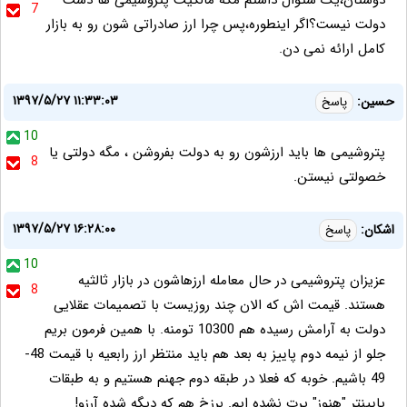
دوستان،یک سئوال داشتم مگه مالکیت پتروشیمی ها دست
7
دولت نیست؟اگر اینطوره،پس چرا ارز صادراتی شون رو به بازار
کامل ارائه نمی دن.
۱۳۹۷/۵/۲۷ ۱۱:۳۳:۰۳
حسین:
پاسخ
10
پتروشیمی ها باید ارزشون رو به دولت بفروشن ، مگه دولتی یا
8
خصولتی نیستن.
۱۳۹۷/۵/۲۷ ۱۶:۲۸:۰۰
اشکان:
پاسخ
10
عزیزان پتروشیمی در حال معامله ارزهاشون در بازار ثالثیه
8
هستند. قیمت اش که الان چند روزیست با تصمیمات عقلایی
دولت به آرامش رسیده هم 10300 تومنه. با همین فرمون بریم
جلو از نیمه دوم پاییز به بعد هم باید منتظر ارز رابعیه با قیمت 48-
49 باشیم. خوبه که فعلا در طبقه دوم جهنم هستیم و به طبقات
پایینتر "هنوز" پرت نشده ایم. برزخ هم که دیگه شده آرزو!