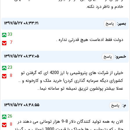
خادم و ناظر درد نکنه.
۱۳۹۷/۵/۲۷ ۰۸:۳۳:۲۱
بصير:
پاسخ
33
دولت فقط ادعاست هیچ قدرتی نداره .
7
۱۳۹۷/۵/۲۷ ۰۸:۳۷:۰۵
خسرو:
پاسخ
23
خیلی از شرکت های پتروشیمی با ارز 4200 ای که گرفتن تو
8
کشورای دیگه سرمایه گذاری کردن! خرید ملک و کارخونه و ..
عملا بیشتر پولشون تزریق نمیشه تو سامانه نیما..
۱۳۹۷/۵/۲۷ ۰۸:۴۸:۵۵
م:
پاسخ
26
الان به همه تولید کنندگان دلار 8-9 هزار تومانی می دهند در
8
حالی که پتروشیمی ها خوراک با قیمت 3800 تومانی می گیرند