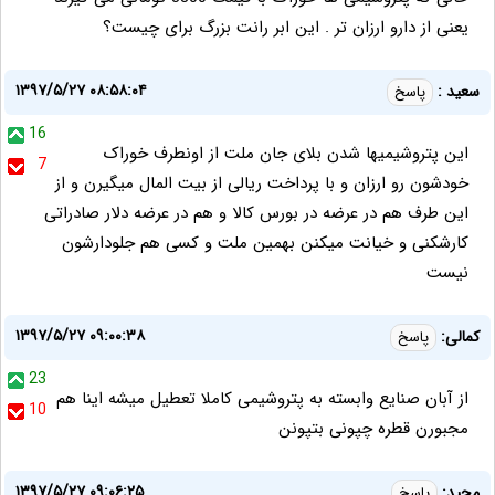
یعنی از دارو ارزان تر . این ابر رانت بزرگ برای چیست؟
۱۳۹۷/۵/۲۷ ۰۸:۵۸:۰۴
سعید :
پاسخ
16
این پتروشیمیها شدن بلای جان ملت از اونطرف خوراک
7
خودشون رو‌‌ ارزان و با پرداخت ریالی از بیت المال میگیرن و از
این طرف هم در عرضه در بورس کالا و هم در عرضه دلار صادراتی
کارشکنی و خیانت میکنن بهمین ملت و کسی هم جلودارشون
نیست
۱۳۹۷/۵/۲۷ ۰۹:۰۰:۳۸
کمالی:
پاسخ
23
از آبان صنایع وابسته به پتروشیمی کاملا تعطیل میشه اینا هم
10
مجبورن قطره چپونی بتپونن
۱۳۹۷/۵/۲۷ ۰۹:۰۶:۲۵
مجید:
پاسخ