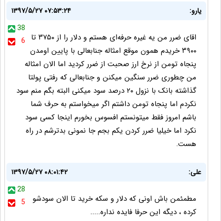
یارو:
۱۳۹۷/۵/۲۷ ۰۷:۵۳:۲۴
38
اقای ضرر من یه غیره حرفه‌ای هستم و دلار را از ۳۷۵۰ تا
6
۳۹۰۰ خریدم همون موقع امثاله جنابعالی با پایین اومدن
پنجاه تومن از نرخ ارز صحبت از ضرر کردید اما الان امثاله
من چطوری ضرر سنگین میکنن و جنابعالی که رفتی پولتا
گذاشته بانک با نزول ۲۰ درصد سود میکنی البته بگم منم سود
نکردم اما پنجاه تومن داشتم اگر میخواستم به حرف شما
باشم امروز فقط میتونستم افسوس بخورم اینجا کسی سود
نکرد اما خیلیا ضرر کردن یکم بجم جا نمونی بدترشم در راه
هست.
علی:
۱۳۹۷/۵/۲۷ ۰۸:۰۱:۴۲
28
مطمئمن باش اونی که دلار و سکه خرید تا الان سودشو
5
کرده ، دیگه این حرفا فایده نداره.....