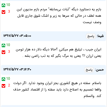
10
بازم یه دستاورد دیگه "ثبات بی‌سابقه" مردم بازم مدیون این
3
همه لطف در حالی‌ که سر‌ها به زیر و اشک شوق جاری قابل
وصف نیست
۱۳۹۷/۵/۲۷ ۰۳:۰۵:۰۰
شیما:
پاسخ
10
ایران جیب ، تیلیغ هم میکنی ؟حالا دیگه دلار ده هزار تومن
3
یعنی ارزان !؟ یعنی به مرگ بگیر که به تب راضی بشه .
۱۳۹۷/۵/۲۷ ۰۳:۱۶:۳۰
حسن:
پاسخ
10
باسلام. سفته در هيچ كشورى بجز ايران وجود ندارد. اگر دولت
2
واقعا تصميم به اصلاح دارد بايد سفته را از اقتصاد كشور حذف
كند. والسلام