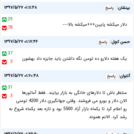
۱۳۹۷/۵/۲۷ ۰۱:۱۱:۴۸
بینشان:
پاسخ
29
دلار میکشه پایین+++میکشه بالا---
78
۱۳۹۷/۵/۲۷ ۰۱:۱۷:۴۶
حسن کچل:
پاسخ
37
یک هفته دلارو ده تومن نگه داشتن باید جایزه داد بهشون
3
۱۳۹۷/۵/۲۷ ۰۱:۲۰:۴۸
آنتوان:
پاسخ
31
منتظر باش تا دلارهای خانگی به بازار بیایند...فقط آماتورها
3
الان دلار و یورو می فروشند. وقتی جهانگیری دلار 4200 تومنی
رو اعلام کرد تا یکماه بازار آزاد 5500 بود و تازه بعد یکماه شروع به
رشد کرد. الانم همونه.