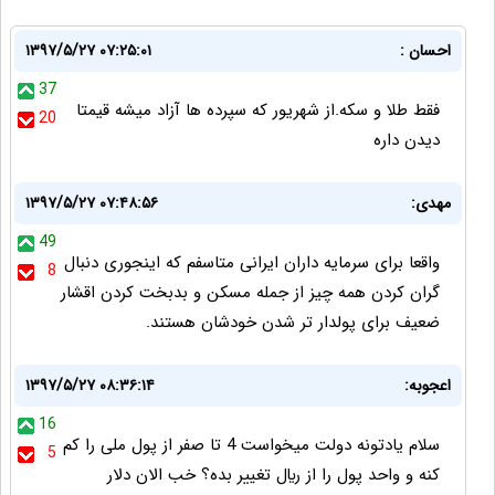
احسان :
۱۳۹۷/۵/۲۷ ۰۷:۲۵:۰۱
37
فقط طلا و سکه.از شهریور که سپرده ها آزاد میشه قیمتا
20
دیدن داره
مهدی:
۱۳۹۷/۵/۲۷ ۰۷:۴۸:۵۶
49
واقعا برای سرمایه داران ایرانی متاسفم که اینجوری دنبال
8
گران کردن همه چیز از جمله مسکن و بدبخت کردن اقشار
ضعیف برای پولدار تر شدن خودشان هستند.
اعجوبه:
۱۳۹۷/۵/۲۷ ۰۸:۳۶:۱۴
16
سلام یادتونه دولت میخواست 4 تا صفر از پول ملی را کم
5
کنه و واحد پول را از ريال تغییر بده؟ خب الان دلار