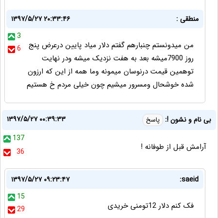
منطقی :
۱۳۹۷/۵/۲۷ ۲۰:۳۳:۴۶
3
من میدونستم چنبارهم گفتم دلار میاد پایین درعرض پنج
6
روز 7900میشه بعد به هفت نزدیک میشه ودر نهایت
توهمین قیمت درنوسان میمونه وما همه از این که ارزون
شده خوشحال ومسرور میشیم چون خیلی مردم خ هستیم
۱۳۹۷/۵/۲۷ ۰۰:۳۹:۳۳
بی نام و نشون !:
پاسخ
137
آرامش قبل از طوفانه !
36
۱۳۹۷/۵/۲۷ ۰۹:۲۳:۴۷
saeid:
15
فک کنم دلار 12تومنی خریدی
29