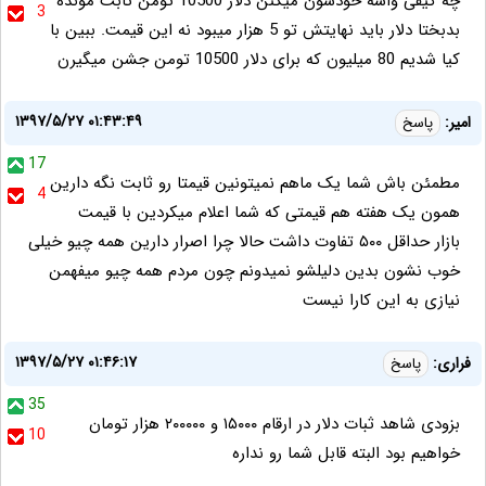
چه کیفی واسه خودشون میکنن دلار 10500 تومن ثابت مونده
3
بدبختا دلار باید نهایتش تو 5 هزار میبود نه این قیمت. ببین با
کیا شدیم 80 میلیون که برای دلار 10500 تومن جشن میگیرن
۱۳۹۷/۵/۲۷ ۰۱:۴۳:۴۹
امیر:
پاسخ
17
مطمئن باش شما یک ماهم نمیتونین قیمتا رو ثابت نگه دارین
4
همون یک هفته هم قیمتی که شما اعلام میکردین با قیمت
بازار حداقل ۵۰۰ تفاوت داشت حالا چرا اصرار دارین همه چیو خیلی
خوب نشون بدین دلیلشو نمیدونم چون مردم همه چیو میفهمن
نیازی به این کارا نیست
۱۳۹۷/۵/۲۷ ۰۱:۴۶:۱۷
فراری:
پاسخ
35
بزودی شاهد ثبات دلار در ارقام ۱۵۰۰۰ و ۲۰۰۰۰۰ هزار تومان
10
خواهیم بود البته قابل شما رو نداره