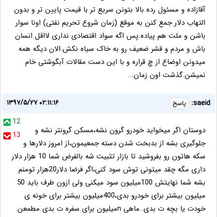
آقازاده و مسئول رده بالا بتونن سریع تر با قیمت پایین تر و بدون
التهاب دلار جمع کنن به موقع (زمان شروع تحریم نفتی) اونا سوار
باشن و ملت هم پیاده.پس اگه سواد اقتصادی نداری لااقل انسان
باش و مردم و قشر ضعیف رو به خاک سیاه نکش.الان دیگه همه
میدونن اوضاع از چ قراره و با این دست مقالات آبگوشتی خام
نمیشن.گذشت اون زمان...
۱۳۹۷/۵/۲۷ ۰۲:۱۱:۱۶
saeid:
پاسخ
12
دوستان اگر میخواید خودرو گرون نشه،مسکن گرونتر نشه و
13
جلوگیری بشه از بدبخت شدن دسته جمعیمون،از امروز دلارها و
سکه هاتون رو بفروشید تا بازار تثبیت شه بالفرض شما 10 هزار دلار
داری مگه چقد میتونی توش سود کنی،اگر فرضا دلار20هزار تومنم
بشه شما نهایتش 100میلیون سود میکنی ولی ازون طرف باید 50
میلیون بیشتر برای خودرو بدی،400میلیون بیشتر برای خونه ی
خودت یا بچه ت بدی..ماهی nمیلیون برای سفره ت بدی مطمعن