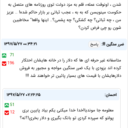
شدن ، اونوقت عملهء قلم به مزد دولت توی روزنامه های متصل به
حکومت مینویسن که به به ، عجب ثباتی بر بازار حاکم شده! .. عزیز
من ، چه ثباتی؟ چه کشکی؟ چه پشمی؟.. اینها واقعا" مخاطبین
شون رو چی فرض کردن؟
۱۳۹۷/۵/۲۷ ۰۰:۳۴:۲۱
ضرر سنگین !!!:
پاسخ
71
متاسفانه غیر حرفه ای ها که دلار را در خانه هایشان احتکار
196
کرده اند بزودی با یک ضرر سنگین مواجه و مجبور به فروش
دلارهایشان با قیمت های بسیار پائین تر خواهند شد !!!
احسان:
۱۳۹۷/۵/۲۷ ۰۷:۲۶:۲۵
51
معلومه جا موندیا!خدا خدا میکنی یکم بیاد پایین بری
12
پولتو که سپرده کردی تو بانک بگیری و دلار بخری!؟نه؟