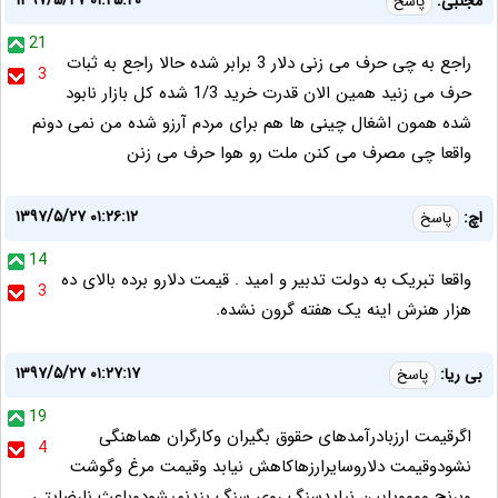
۱۳۹۷/۵/۲۷ ۰۱:۲۵:۲۰
مجتبی:
پاسخ
21
راجع به چی حرف می زنی دلار 3 برابر شده حالا راجع به ثبات
3
حرف می زنید همین الان قدرت خرید 1/3 شده کل بازار نابود
شده همون اشغال چینی ها هم برای مردم آرزو شده من نمی دونم
واقعا چی مصرف می کنن ملت رو هوا حرف می زنن
۱۳۹۷/۵/۲۷ ۰۱:۲۶:۱۲
اچ:
پاسخ
14
واقعا تبریک به دولت تدبیر و امید . قیمت دلارو برده بالای ده
3
هزار هنرش اینه یک هفته گرون نشده.
۱۳۹۷/۵/۲۷ ۰۱:۲۷:۱۷
بی ریا:
پاسخ
19
اگرقیمت ارزبادرآمدهای حقوق بگیران وکارگران هماهنگی
4
نشودوقیمت دلاروسایرارزهاکاهش نیابد وقیمت مرغ وگوشت
وبرنج ووووپایین نیایدسنگ روی سنگ بندنمیشودوباعث نارضایتی