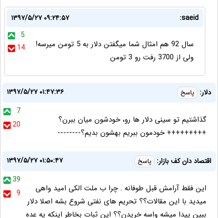
۱۳۹۷/۵/۲۷ ۰۹:۲۴:۵۷
saeid:
5
سال 92 هم امثال شما میگفتن دلار به 5 تومن میرسه!
14
ولی از 3700 رفت رو 3 تومن
۱۳۹۷/۵/۲۷ ۰۱:۴۷:۳۶
دلار:
پاسخ
7
گذاشتیم تو سینی دلار ها رو، خودشون میان ببرن؟
20
+++++++++ خودمون ببریم بهشون بدیم؟--------
۱۳۹۷/۵/۲۷ ۰۱:۵۰:۴۷
اقتصاد دان کف بازار:
پاسخ
39
این فقط آرامش قبل طوفانه . چرا ب ملت الکی امید واهی
9
میدید با این مقالات؟؟ تحریم های نفتی شروع بشه اصلا دلار
ببین پیدا میشه واسه خریدن؟؟ این ثبات بخاطر اینکه یه عده