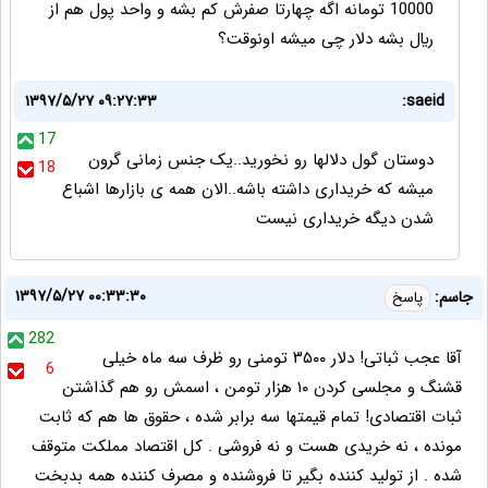
10000 تومانه اگه چهارتا صفرش کم بشه و واحد پول هم از
ريال بشه دلار چی میشه اونوقت؟
۱۳۹۷/۵/۲۷ ۰۹:۲۷:۳۳
saeid:
17
دوستان گول دلالها رو نخورید..یک جنس زمانی گرون
18
میشه که خریداری داشته باشه..الان همه ی بازارها اشباع
شدن دیگه خریداری نیست
۱۳۹۷/۵/۲۷ ۰۰:۳۳:۳۰
جاسم:
پاسخ
282
آقا عجب ثباتی! دلار ۳۵۰۰ تومنی رو ظرف سه ماه خیلی
6
قشنگ و مجلسی کردن ۱۰ هزار تومن ، اسمش رو هم گذاشتن
ثبات اقتصادی! تمام قیمتها سه برابر شده ، حقوق ها هم که ثابت
مونده ، نه خریدی هست و نه فروشی . کل اقتصاد مملکت متوقف
شده . از تولید کننده بگیر تا فروشنده و مصرف کننده همه بدبخت