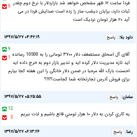
فردا ساعت ۱۲ ظهر مشخص خواهد شد بازاردلار با نرخ دوم چقدر
5
ثبات دارد، برایان دیشب ساز را زده است صدایش فردا در می
آید ۲۰ هزار تومان نزدیک است
۱۳۹۷/۵/۲۷ ۰۴:۴۲:۱۹
داود بلا:
پاسخ
9
آقای آل اسحاق مستضغف دلار ۳۷۰۰ تومانی را به 10500 رسانده
1
اید تازه مدیریت دلار کرده اید و تدبیر بازار دوم به خرج داده اید
احسنت بارک الله مرحبا در ضمن دلار خانگی را این هفته کجا بیارم
برای فروش آدرس تجارتخانه شما کجاست؟!!!؟
۱۳۹۷/۵/۲۷ ۰۵:۲۵:۵۵
سامان:
پاسخ
12
يه كاري كردن به دلار ١٠ هزار تومني قانع باشيم و لذت ببريم
2
۱۳۹۷/۵/۲۷ ۰۶:۱۳:۲۶
رضا:
پاسخ