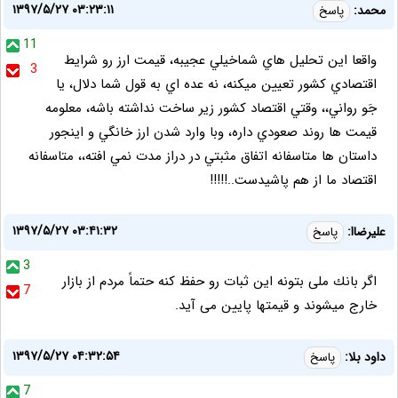
۱۳۹۷/۵/۲۷ ۰۳:۲۳:۱۱
محمد:
پاسخ
11
واقعا اين تحليل هاي شماخيلي عجيبه، قيمت ارز رو شرايط
3
اقتصادي كشور تعيين ميكنه، نه عده اي به قول شما دلال، يا
جَو رواني،، وقتي اقتصاد كشور زير ساخت نداشته باشه، معلومه
قيمت ها روند صعودي داره، وبا وارد شدن ارز خانگي و اينجور
داستان ها متاسفانه اتفاق مثبتي در دراز مدت نمي افته،، متاسفانه
اقتصاد ما از هم پاشيدست..!!!!!
۱۳۹۷/۵/۲۷ ۰۳:۴۱:۳۲
عليرضاا:
پاسخ
3
اگر بانك ملى بتونه اين ثبات رو حفظ كنه حتماً مردم از بازار
7
خارج ميشوند و قيمتها پايين مى آيد.
۱۳۹۷/۵/۲۷ ۰۴:۳۲:۵۴
داود بلا:
پاسخ
7