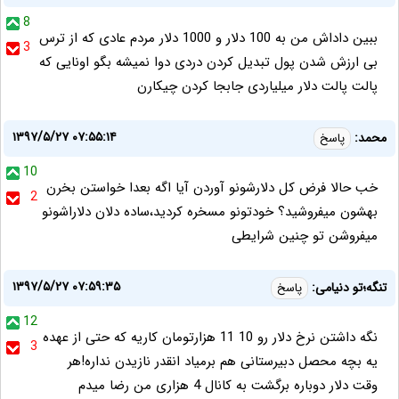
8
ببین داداش من به 100 دلار و 1000 دلار مردم عادی که از ترس
3
بی ارزش شدن پول تبدیل کردن دردی دوا نمیشه بگو اونایی که
پالت پالت دلار میلیاردی جابجا کردن چیکارن
۱۳۹۷/۵/۲۷ ۰۷:۵۵:۱۴
محمد:
پاسخ
10
خب حالا فرض کل دلارشونو آوردن آیا اگه بعدا خواستن بخرن
2
بهشون میفروشید؟ خودتونو مسخره کردید،ساده دلان دلاراشونو
میفروشن تو چنین شرایطی
۱۳۹۷/۵/۲۷ ۰۷:۵۹:۳۵
تنگه؛تو دنیامی:
پاسخ
12
نگه داشتن نرخ دلار رو 10 11 هزارتومان کاریه که حتی از عهده
3
یه بچه محصل دبیرستانی هم برمیاد انقدر نازیدن نداره!هر
وقت دلار دوباره برگشت به کانال 4 هزاری من رضا میدم