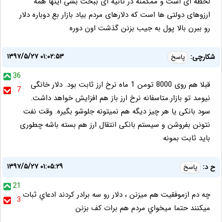
لحظه ای است و ممکمنه در ثانیه ای ببخت بشی اینها همه
ارزوهای دولتی ها است که دلارهای مردم بیاد بازار بع دوباره دلار
رو ببرن بالا پول به جیب بزنن گذشت اون دوره
۱۳۹۷/۵/۲۷ ۰۱:۰۲:۵۳
شکارچی:
پاسخ
36
قبلا هم روی 8000 تومن 1 ماه نرخ ارز ثابت بود. دلار خانگی
7
نیومد تو بازار.متاسفانه نرخ ارز باز هم افزایش خواهد داشت.
سود بانکی یا هر چیز دیگه هم نمیتونه جلوشو بگیره. وقت نفت
نتونن بفروشن و سیستم بانکی انتقال ارز هم بسته باشه چطوری
باید ثابت بمونه
۱۳۹۷/۵/۲۷ ۰۱:۰۵:۲۹
ح د:
پاسخ
21
چه دم ازموفقيت هم ميزنن ، دلار رو سه برادر كردند ادعاي ثبات
3
ميكنند حتما ميخواي مردم هم برات كف بزنن