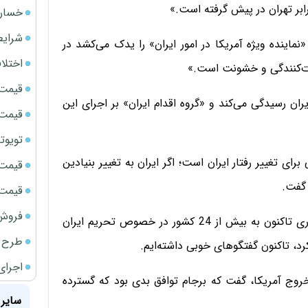
ابر تهران در پیش گرفته است.»
خسارت
شرایط
نماینده ویژه آمریکا در امور ایران» را یدک می‌کشد در
اختلا
بات‌کنندگی و خشونت است.»
قیمت سک
ان رسیدگی می‌کند و «گروه اقدام ایران» بر اجرای این
قیمت ج
تویوتا bZ5 برای نخستین بار وارد بازار ای
 تغییر رفتار ایران است؛ اگر ایران به تغییر بنیادین
قیمت سک
 گفت.
قیمت سکه
فروش فور
وی گفت که تیمی از وزارت خارجه آمریکا و وزارت خزانه‌داری تاکنون به بیش از 24 کشور در خصوص تحریم ایران
طرح ج
د، تاکنون گفتگوهای خوبی داشته‌ایم.
اجرای
روج آمریکا، گفت که برجام توافق بدی بود که گسترده
سایر 