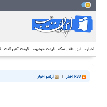
اخبار
⌄
ارز . طلا . سکه
قیمت خودرو
⌄
قیمت آهن آلات
ق
RSS اخبار
|
آرشیو اخبار