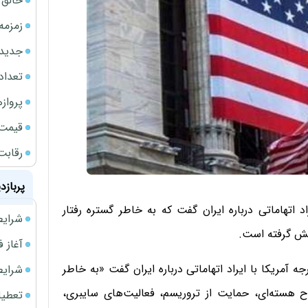
خالق ChatGPT زیر ذره‌بین وزارت دادگستری آمر
زمزمه
جدیدتر
تعداد
پروازهای 
قیمت سکه
رقابت
پربازد
اد اتهاماتی درباره ایران گفت که به خاطر گستره رفتار
شرایط فروش 
پیش گرفته است.
آغاز فروش فوری 
ه آمریکا با ایراد اتهاماتی درباره ایران گفت «به خاطر
شرایط فرو
اح هسته‌ای، حمایت از تروریسم، فعالیت‌های سایبری،
تعطیلی ادا