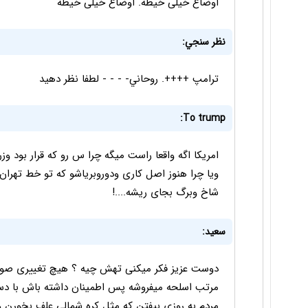
اوضاع خیلی خیطه. اوضاع خیلی خیطه
نظر سنجي:
ترامپ ++++. روحاني- - - - لطفا نظر دهيد
To trump:
امریکا اگه واقعا راست میگه چرا س رو که قرار بود وز
ویا چرا هنوز اصل کاری ودوروبریاشو که تو خط تهرا
شاخ وبرگ بجای ریشه....!
سعید:
دوست عزیز فکر میکنی تهش چیه ؟ هیچ تغییری صورت 
مرتب اسلحه میفروشه پس اطمینان داشته باش با دس
مردم به روزی بیفتن که مثل کره شمالی علف بخورن و ب