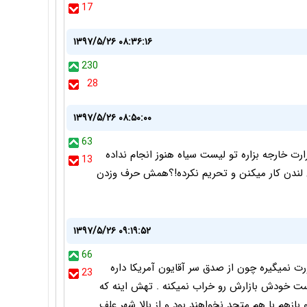
17
۱۳۹۷/۵/۲۶ ۰۸:۳۶:۱۶
230
28
۱۳۹۷/۵/۲۶ ۰۸:۵۰:۰۰
63
رارت خارجه بزاره تو لیست سیاه هنوز انجام نداده
13
ن لندن کار میکنن و تحریم نکرده!؟همش حرف وزدن
۱۳۹۷/۵/۲۶ ۰۹:۱۹:۵۲
66
نمیگیره چون از صدق سر آقایون آمریکا داره
23
ت خودش بازارش رو خراب نمیکنه . تهش اینه که
ازهم با هم متحد نخواهند بود و از بالا شهر علف