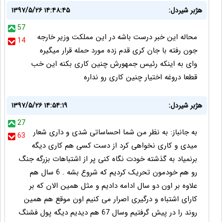
هژبر شیردل:
۱۳۹۷/۵/۲۶ ۱۴:۴۸:۴۵
57
محاله این خبر درست باشه در این مملکت وزیر خارجه
14
جون رفته با جان کری قدم زده مورد حمله قرار میگیره
وای به اینکه رئیس جمهورش چنین کاری بکنه این خب
قطعا دروغه اختیار چنین کاری رو نداره
هژبر شیردل:
۱۳۹۷/۵/۲۶ ۱۴:۵۴:۱۹
27
به جانباز: به نظر من شما احساساتی شدی و داری شعار
63
میدی و کاری نخواهی کرد از دست کسی هم کاری دیگه
برنمیاد به گذشته خودت نگاه کنی پر از اشتباهات بزرگه جنگ
رو هم خودمون تحریک کردیم که شروع بشه . 6 سال هم
علاوه بر اون دو سال ادامه دادیم و مثل همین الان که بر
کارای اشتباه و درگیری اصرار می کنیم اون موقع هم همین
روند را در پیش گرفتیم وسال 67 هم دیدیم دیگه پول فشنگ