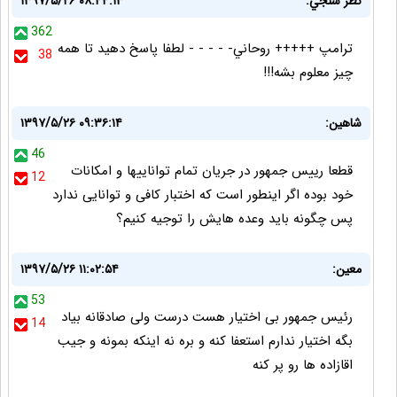
نظر سنجي:
۱۳۹۷/۵/۲۶ ۰۸:۴۴:۱۳
362
ترامپ +++++ روحاني- - - - - لطفا پاسخ دهيد تا همه
38
چيز معلوم بشه!!!
شاهین:
۱۳۹۷/۵/۲۶ ۰۹:۳۶:۱۴
46
قطعا رییس جمهور در جریان تمام تواناییها و امکانات
12
خود بوده اگر اینطور است که اختبار کافی و توانایی ندارد
پس چگونه باید وعده هایش را توجیه کنیم؟
معین:
۱۳۹۷/۵/۲۶ ۱۱:۰۲:۵۴
53
رئیس جمهور بی اختیار هست درست ولی صادقانه بیاد
14
بگه اختیار ندارم استعفا کنه و بره نه اینکه بمونه و جیب
اقازاده ها رو پر کنه