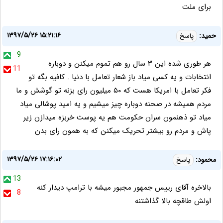
برای ملت
۱۳۹۷/۵/۲۶ ۱۵:۲۱:۱۶
حمید:
پاسخ
9
هر طوری شده این ۳ سال رو هم تموم میکنن و دوباره
11
انتخابات و یه کسی میاد باز شعار تعامل با دنیا . کافیه بگه تو
فکر تعامل با امریکا هست که ۵۰ میلیون رای بزنه تو گوشش و ما
مردم همیشه در صحنه دوباره چیز میشیم و یه امید پوشالی میاد
میاد تو ذهنمون سران حکومت هم یه پوست خربزه میدازن زیر
پاش و مردم رو بیشتر تحریک میکنن که به همون رای بدن
۱۳۹۷/۵/۲۶ ۱۷:۱۶:۰۲
محمود:
پاسخ
13
بالاخره آقای رییس جمهور مجبور میشه با ترامپ دیدار کنه
8
اولش طاقچه بالا گذاشتنه