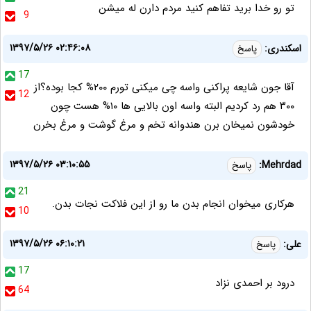
تو رو خدا برید تفاهم کنید مردم دارن له میشن
9
۱۳۹۷/۵/۲۶ ۰۲:۴۶:۰۸
اسکندری:
پاسخ
17
آقا جون شایعه پراکنی واسه چی میکنی تورم ۲۰۰% کجا بوده؟از
12
۳۰۰ هم رد کردیم البته واسه اون بالایی ها ۱۰% هست چون
خودشون نمیخان برن هندوانه تخم و مرغ گوشت و مرغ بخرن
۱۳۹۷/۵/۲۶ ۰۳:۱۰:۵۵
Mehrdad:
پاسخ
21
هرکاری میخوان انجام بدن ما رو از این فلاکت نجات بدن.
10
۱۳۹۷/۵/۲۶ ۰۶:۱۰:۲۱
علی:
پاسخ
17
درود بر احمدی نزاد
64