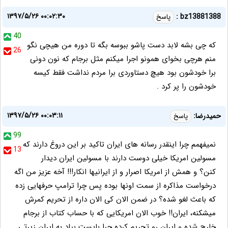
۱۳۹۷/۵/۲۶ ۰۰:۰۲:۳۰
bz13881388 :
پاسخ
40
که چی بشه لابد دست پاشو ببوسه بگه تا دوره من هیچی نگو
26
منم هرچی بخوای همونو اجرا میکنم مثل برجام که نون دونی
برا خودشون بود هیچ دستاوردی برا مردم نداشت فقط کیسه
خودشون را پر کرد .
۱۳۹۷/۵/۲۶ ۰۰:۰۳:۱۱
حمیدرضا:
پاسخ
99
نمیفهمم چرا اینقدر رسانه های ایران تاکید بر این دروغ دارند که
13
مسولین امریکا خیلی دوست دارند با مسولین ایران دیدار
کنن؟ و همش از امریکا اصرار و از ایرانیها انکار!!! آخه عزیز من اگه
درخواست مذاکره از سمت اونها بوده پس چرا ترامپ حرفهایی زده
که باعث لغو شده؟ در ضمن الان کی الان داره از تحریم کمرش
میشکنه، ایران!! خوب الان امریکایی که با حساب کتاب از برجام
خارج شده و ایران رو تحریم کرده چرا بایست بیاد به ایران زپرتی