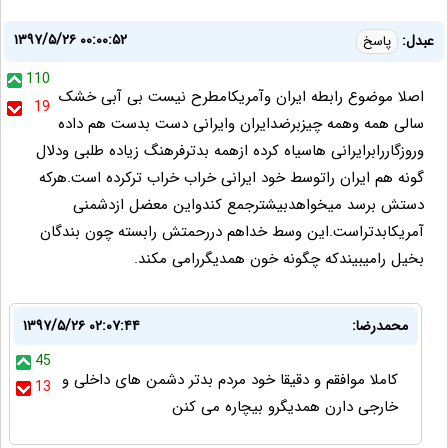
۱۳۹۷/۵/۲۶ ۰۰:۰۰:۵۲
عبدل:
پاسخ
110
اصلا موضوع رابطه ایران وآمریکامطرح نیست بی آبی خشک
19
سالی همه وهمه چیزبرضدایران وایرانی دست بدست هم داده
وروزگاررابرایرانی هاسیاه کرده ازهمه بدترفرهنگ زیاده طلبی ودلال
گونه هم ایران راتوسط خود ایرانی خراب خراب ترکرده است.هرکه
دستش برسد میخواهدبیشترجمع کندواین معضل ازدشمنی
آمریکابدتراست.این وسط خداهم دررحمتش رابسته چون بندگان
بخیل رامیبیندکه چگونه خون همدیگررامی مکند.
محمدرضا:
۱۳۹۷/۵/۲۶ ۰۲:۰۷:۴۴
45
کاملا موافقم و دقیقا خود مردم بدتر دشمن های داخلی و
13
خارجی دارن همدیگرو بیچاره می کنن