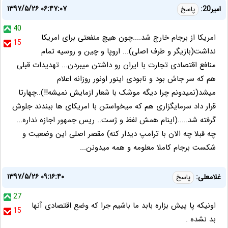
۱۳۹۷/۵/۲۶ ۰۶:۴۷:۰۷
امیر20:
پاسخ
40
امریکا از برجام خارج شد....چون هیچ منفعتی برای امریکا
15
نداشت(بازیگر و طرف اصلی)... اروپا و چین و روسیه تمام
منافع اقتصادی تجارت با ایران رو داشتن میبردن... تهدیدات قبلی
هم که سر جاش بود و نابودی اینور اونور روزانه اعلام
میشد(نمیدونم چرا دیگه موشک با شعار ازمایش نمیشه!!)..چهارتا
قرار داد سرمایگزاری هم که میخواستن با امریکای ها ببندند جلوش
گرفته شد.....(اینام همش لفظ و ژست.. ریس جمهور اجازه نداره...
چه قبلا چه الان با ترامپ دیدار کنه) مقصر اصلی این وضعیت و
شکست برجام کاملا معلومه و همه میدونن...
۱۳۹۷/۵/۲۶ ۰۹:۱۶:۴۰
غلامعلی:
پاسخ
27
اونیکه پا پیش بزاره بابد ما باشیم جرا که وضع اقتصادی آنها
15
بد نشده .