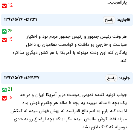
یارالعجب...
12
۱۳۹۷/۵/۲۶ ۰۱:۱۷:۳۱
قاجاريه:
پاسخ
25
هر وقت رئيس جمهور و رئيس جمهور مردم بود و اختيار
15
سياست و خارجي رو داشت و توانست نظاميان رو داخل
پادگان كنه اون وقت ميتونه با آمريكا يا هر كشور ديگري مذاكره
كنه.
۱۳۹۷/۵/۲۶ ۰۱:۲۳:۳۷
جاوید:
پاسخ
21
جواب تولید کننده قدیمی_دوست عزیز آمریکا ایران و در حد
8
یک بچه 6 ساله میبینه یه بچه 6 ساله هر چقدرم فهش بده
اذیت کنه بازم یه ادم بالغ قدرتمند نه بهش فهش میده نه کتکش
میزنه فقط گوش مالیش میده مگر اینکه بچه اوضاع رو به حدی
برسونه که کتک لازم بشه