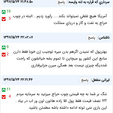
۱۳۹۷/۵/۲۴ ۲۱:۴۸:۵۰
سرداري كه قراره به تنه وايسه:
پاسخ
19
آمريكا هيچ غلطي نميتواند بكند..... ركورد زديم... البته در چوب
3
حراج به نفت و گاز و درياي مملكت
۱۳۹۷/۵/۲۴ ۲۲:۰۲:۰۷
ناشناس:
پاسخ
9
بهترپول که نمیدن اگرهم بدن میره توجیب ژن خوبا.فقط دارن
2
منابع این کشور رو میچاپن تا تموم بشه خیالشون که راحت
شددیگه چیزی نیست بعد همگی میرن جزایرقناری.
۱۳۹۷/۵/۲۴ ۲۲:۲۱:۴۶
ایرانی منفعل:
پاسخ
11
ننگ بر شما به چه قیمتی چوب حراج میزنید به سرمایه مردم
4
؟!!! نصف قیمت فقط پول اقا زاده هاتون اون ور اب در بیاد .
این بازی نمی تونه ادامه داشته باشه مطمئن باشید.