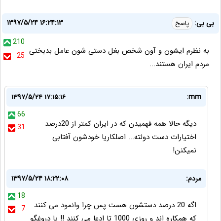
۱۳۹۷/۵/۲۴ ۱۶:۲۴:۱۳
بی بی:
پاسخ
210
به نظرم ایشون و آون شخص بغل دستی شون عامل بدبختی
25
مردم ایران هستند...
۱۳۹۷/۵/۲۴ ۱۷:۱۵:۱۶
mm:
66
دیگه حالا همه فهمیدن که در ایران کمتر از 20درصد
31
اختیارات دست دولته... اصلکاریا خودشون آفتابی
نمیکنن!
مردم:
۱۳۹۷/۵/۲۴ ۱۸:۲۲:۰۸
18
اگه 20 درصد دستشون هست پس چرا وانمود می کنند
7
که همکاره اند و روزی 1000 تا ادعا می کنند !! یا دروغگو