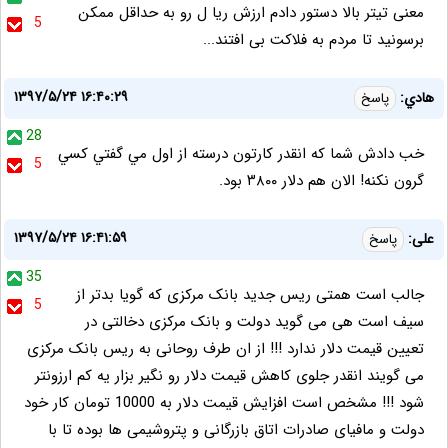
معنی تیتر بالا دستور دادم ارزش ریا ل رو به حداقل ممکن
5
برسونید تا مردم به فلاکت بی افتند...
۱۳۹۷/۵/۲۴ ۱۶:۴۰:۲۹
هادي:
پاسخ
28
خب دادش شما كه انقدر كارتون درسته از اول مي گفتي كسي
5
گرون نكنه! الان هم دلار ٣٨٠٠ بود.
۱۳۹۷/۵/۲۴ ۱۶:۴۱:۵۹
علی:
پاسخ
35
جالب است همتی ریس جدید بانک مرکزی که گویا بدتر از
5
سیف است هی می گوید دولت و بانک مرکزی دخالتی در
تعیین قیمت دلار ندارد !!! از ان طرف روحانی به ریس بانک مرکزی
می گویند انقدر جلوی کاهش قیمت دلار رو نگیر بزار یه کم ارزونتر
شود !!! مشخص است افزایش قیمت دلار به 10000 تومان کار خود
دولت و مافیای صادرات اتاق بازرگانی و پتروشیمی ها بوده تا با