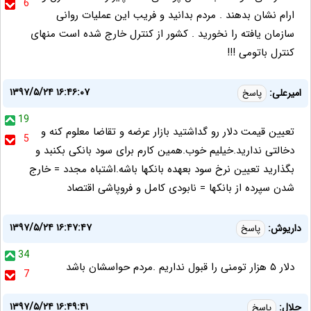
6
ارام نشان بدهند . مردم بدانید و فریب این عملیات روانی
سازمان یافته را نخورید . کشور از کنترل خارج شده است منهای
کنترل باتومی !!!
۱۳۹۷/۵/۲۴ ۱۶:۴۶:۰۷
امیرعلی:
پاسخ
19
تعیین قیمت دلار رو گداشتید بازار عرضه و تقاضا معلوم کنه و
5
دخالتی ندارید.خیلیم خوب.همین کارم برای سود بانکی بکنبد و
بگذارید تعیین نرخ سود بعهده بانکها باشه.اشتباه مجدد = خارج
شدن سپرده از بانکها = نابودی کامل و فروپاشی اقتصاد
۱۳۹۷/۵/۲۴ ۱۶:۴۷:۴۷
داریوش:
پاسخ
34
دلار ۵ هزار تومنی را قبول نداریم .مردم حواسشان باشد
7
۱۳۹۷/۵/۲۴ ۱۶:۴۹:۴۱
جلال:
پاسخ