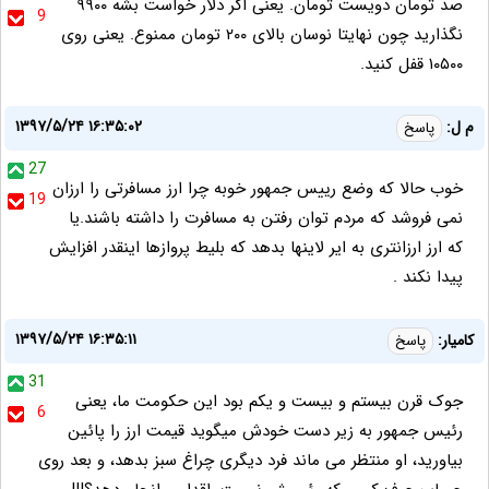
صد تومان دویست تومان. یعنی اگر دلار خواست بشه ۹۹۰۰
9
نگذارید چون نهایتا نوسان بالای ۲۰۰ تومان ممنوع. یعنی روی
۱۰۵۰۰ قفل کنید.
۱۳۹۷/۵/۲۴ ۱۶:۳۵:۰۲
م ل:
پاسخ
27
خوب حالا که وضع رییس جمهور خوبه چرا ارز مسافرتی را ارزان
19
نمی فروشد که مردم توان رفتن به مسافرت را داشته باشند.یا
که ارز ارزانتری به ایر لاینها بدهد که بلیط پروازها اینقدر افزایش
پیدا نکند .
۱۳۹۷/۵/۲۴ ۱۶:۳۵:۱۱
کامیار:
پاسخ
31
جوک قرن بیستم و بیست و یکم بود این حکومت ما، یعنی
6
رئیس جمهور به زیر دست خودش میگوید قیمت ارز را پائین
بیاورید، او منتظر می ماند فرد دیگری چراغ سبز بدهد، و بعد روی