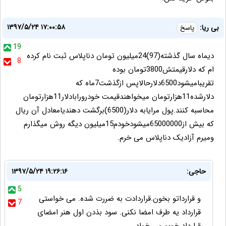
۱۳۹۷/۵/۲۴ ۱۷:۰۰:۵۸
بی ریا:
پاسخ
19
دیماه سال گذشته(97)24میلیون تومان دناپلاس ثبت نام کرده
8
ام که دلارقیمتش3800تومان بوده
تقریبامیشود6500دلارحالاپس ازگذشت7ماه که
دلارشده11هزارتومان میخواهندقیمت خودرورابادلار11هزارتومان
محاسبه کنند.پول مرایابه دلار(6500)برگشت دهندیامعادل آن ریال
که بیش از65000000میشودخودم15میلیون دیگه روش میگذارم
ومیرم آزادیک دناپلاس می خرم.
حاجی:
۱۳۹۷/۵/۲۴ ۱۹:۲۶:۱۶
5
و قرارداتو بخون.قراردادت به ضررت شده. می خواستی
7
قرارداد یه طرف امضا نکنی. سود بذدن اول هنر امضای