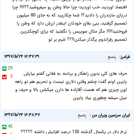
افتصاد اوردید، خب اوردید؛ چرا حالا وطن رو میفروشید؟؟!!!! چرا
دریای مازندران را دادید؟! شما چکاریید که به جای 80 میلیون
تصمیم گرفتید، ینی بقای خودتان اینقدر ارزش دارد که وطن را
فروختید!!!!! مگر مثال سوییس را نگفتید که برای کوچکترین
تصميم رفراندوم برگذار میکنن!!؟؟ شرم بر تو
۱۳۹۷/۵/۲۴ ۱۶:۳۷:۲۹
فرامرز:
پاسخ
29
حرف های کلی بدون راهکار و برنامه..به فلانی گفتم بیارش
3
پایین اونم گفت چشم وقتی دلاری نیست و تحریم هم تو راهه
اون چیزی هم که هست آقازاده ها دارن میکشن بالا و حیف و
میل میشه چطوری بیاد پایین
۱۳۹۷/۵/۲۴ ۱۶:۳۸:۴۷
ایران سرزمین ویران من :
پاسخ
45
نرخ دلار در یکسال گذشته 150 درصد افزایش داشته ؟؟؟؟؟