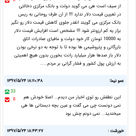
8
از سیف است هی می گوید دولت و بانک مرکزی دخالتی
در تعیین قیمت دلار ندارد !!! از ان طرف روحانی به ریس
بانک مرکزی می گویند انقدر جلوی کاهش قیمت دلار رو نگیر
بزار یه کم ارزونتر شود !!! مشخص است افزایش قیمت دلار
به 10000 تومان کار خود دولت و مافیای صادرات اتاق
بازرگانی و پتروشیمی ها بوده تا با توجه به دو نرخی بودن
دلار باز صدها هزار میلیارد رانت بخورن بدون هیچ اهمیتی
به ارزش پول کشور و فشار گرانی بر مردم......
عمو نیما:
۱۳۹۷/۵/۲۴ ۱۸:۲۰:۳۸
33
این نطقش رو توی اخبار من دیدم... اصلا خودش هم
8
نمی دونست چی می گفت و عین بچه دبستانی ها هی
میخندید... نمی دونم چش بود
خورشت :
۱۳۹۷/۵/۲۴ ۱۸:۴۳:۲۷