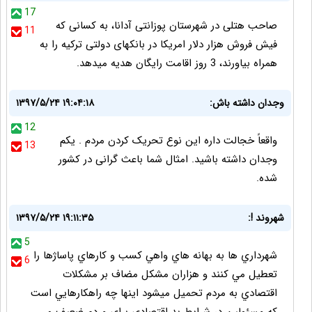
17
صاحب هتلی در شهرستان پوزانتی آدانا، به کسانی که
11
فیش فروش هزار دلار امریکا در بانکهای دولتی ترکیه را به
همراه بیاورند، 3 روز اقامت رایگان هدیه میدهد.
وجدان داشته باش:
۱۳۹۷/۵/۲۴ ۱۹:۰۴:۱۸
12
واقعاً خجالت داره این نوع تحریک کردن مردم . یکم
13
وجدان داشته باشید. امثال شما باعث گرانی در کشور
شده.
شهروند !:
۱۳۹۷/۵/۲۴ ۱۹:۱۱:۳۵
5
شهرداري ها به بهانه هاي واهي كسب و كارهاي پاساژها را
6
تعطيل مي كنند و هزاران مشكل مضاف بر مشكلات
اقتصادي به مردم تحميل ميشود اينها چه راهكارهايي است