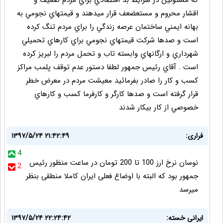
كه مسئولين در شرايط بد اقتصادي براي مردم ضعيف و
اقشار محروم و مستعضعف قرار ميدهند و قيمتهاي نجومي به
بهانه ايمني ساختمان عرصه زندگي را براي مردم تنگ كرده
است و صدها شركت قيمتهاي نجومي براي كارهاي تحميلي
شهرداري و ارگانهاي وابسته تاب و تحمل مردم را لبريز كرده
است . آقاي رئيس جمهور لطفا دستور عدم توقف پلمب مراكز
كسب و كار را صادر بفرمائيد معيشت مردم در معرض خطر
قرار گرفته است و صدها كارگر و كارفرما كسب و كارهاي
خصوصي از كار بيكار شدند
فراری:
۱۳۹۷/۵/۲۴ ۲۱:۴۲:۴۹
4
نوسان نرخ ارز 100 تا 200 تومان در ساعت منظور رئیس
2
جمهور بود که البته با اوضاع فعلی ایران کاملا منطقی بنظر
میرسد
ایرانی خسته:
۱۳۹۷/۵/۲۴ ۲۲:۲۴:۴۲