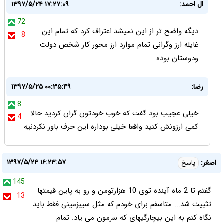
ال احمد:
۱۳۹۷/۵/۲۴ ۱۷:۲۷:۰۹
72
دیگه واضح تر از این نمیشد اعتراف کرد که تمام این
8
غایله ارز وگرانی تمام موارد ارز محور کار شخص دولت
ودوستان بوده
رضا:
۱۳۹۷/۵/۲۵ ۰۰:۳۵:۴۹
8
خیلی عجیب بود گفت که خوب خودتون گران کردید حالا
4
کمی ارزونش کنید واقعا خیلی بوداره این حرف باور نکردنیه
۱۳۹۷/۵/۲۴ ۱۶:۲۳:۵۷
اصغر:
پاسخ
145
گفتم تا 2 ماه آینده توی 10 هزارتومن و رو به پاین قیمتها
13
تثبیت شد... متاسفم برای خودم که مثل سیبزمینی فقط باید
نگاه کنم به این بیچارگیهای که سرمون می یاد. تمام