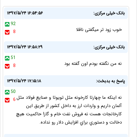
بانک خیلی مرکزی:
۱۳۹۷/۵/۲۴ ۱۶:۵۴:۵۶
92
خوب زود تر میگفتی ناقلا
8
بانک خیلی مرکزی:
۱۳۹۷/۵/۲۴ ۱۶:۵۸:۲۹
51
نه من نگفته بودم اون گفته بود
8
پاسخ به بدبخت:
۱۳۹۷/۵/۲۴ ۱۷:۱۵:۱۸
50
نه اينكه ما چهارتا كارخونه مثل تويوتا و صنايع فولاد مثل
6
آلمان داريم و واردات ارز به داخل كشور از طريق اين
كارخانجات هست نه فروش نفت خام و گاز! حاكميت هيچ
دخالت و دستوري براي افزايش دلار رو نداده.