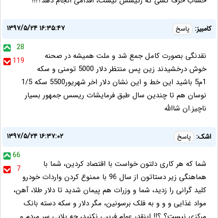
حساب حرف کسی که رئیسش نیست، اقدامی انجام دهد؟!!!
۱۳۹۷/۵/۲۴ ۱۶:۳۵:۴۷
کامبیز:
پاسخ
28
نقدنگی بصورت کامل جمع شد و ملت همیشه در صحنه
119
خوش درخشیدند زین پس منتظر دلار 5000 تومنی و سکه
1م5 باشید این خط و این نشان دلار اخر شهریور5500 سکه 1/5
نوسان هم تا چندین سال طبق فرمایشات ریسس جمهور بسیار
ناچیز.ان شاالله
۱۳۹۷/۵/۲۴ ۱۶:۳۷:۰۲
اشک:
پاسخ
66
شما که هر کاری دلتون خواست با اقتصاد کردین، شما با
7
هماهنگی زیر دستاتون از سال 96 با ممنوع کردن واردات خودرو
کلید گرانی را زدید، شما و وزرات هم پیمان شدید تا دلار طلا، آهن،
مواد غذایی و و و به فلک برسونین، مگر دلار و سکه دسته بانک
مرکزی نیست؟ ؟!! اینقدر عوام فریبی نکنید، چه بلایی سر مردم و