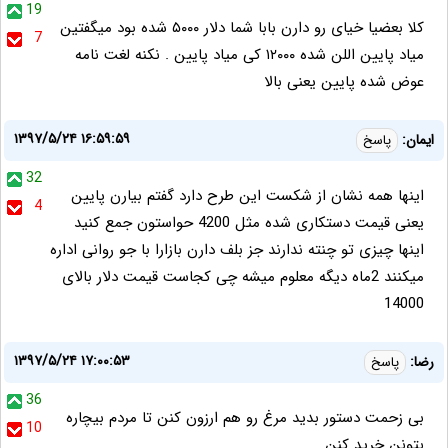
19
کلا بعضیا خیای رو دارن بابا شما دلار ۵۰۰۰ شده بود میگفتین
7
میاد پایین اللن شده ۱۲۰۰۰ کی میاد پایین . نکنه لغت نامه
عوض شده پایین یعنی بالا
۱۳۹۷/۵/۲۴ ۱۶:۵۹:۵۹
ایمان:
پاسخ
32
اینها همه نشان از شکست این طرح دارد گفتم بیارن پایین
4
یعنی قیمت دستکاری شده مثل 4200 حواستون جمع کنید
اینها چیزی تو چنته ندارند جز بلف دارن بازارا با جو روانی اداره
میکنند 2ماه دیگه معلوم میشه چی کجاست قیمت دلار بالای
14000
۱۳۹۷/۵/۲۴ ۱۷:۰۰:۵۳
رضا:
پاسخ
36
بى زحمت دستور بديد مرغ رو هم ارزون كنن تا مردم بيچاره
10
بتونن خريد كنن.