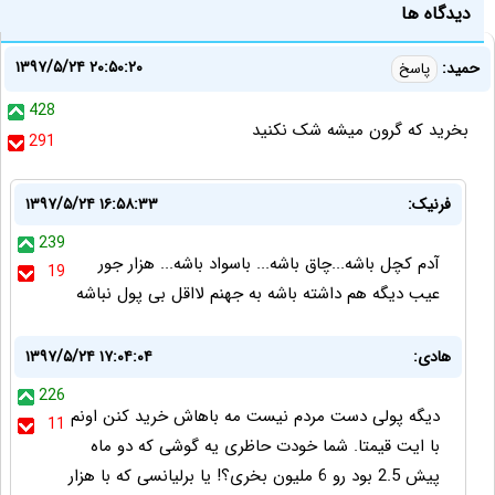
دیدگاه ها
۱۳۹۷/۵/۲۴ ۲۰:۵۰:۲۰
حمید:
پاسخ
428
بخرید که گرون میشه شک نکنید
291
فرنیک:
۱۳۹۷/۵/۲۴ ۱۶:۵۸:۳۳
239
ﺁﺩﻡ ﮐﭽﻞ ﺑﺎشه...ﭼﺎﻕ ﺑﺎشه... ﺑﺎﺳﻮﺍﺩ ﺑﺎشه... ﻫﺰﺍﺭ جور
19
ﻋﻴﺐ دیگه هم ﺩﺍﺷﺘﻪ ﺑﺎشه ﺑﻪ ﺟﻬﻨﻢ ﻻ‌ﺍﻗﻞ ﺑﯽ ﭘﻮﻝ ﻧﺒﺎشه
هادی:
۱۳۹۷/۵/۲۴ ۱۷:۰۴:۰۴
226
دیگه پولی دست مردم نیست مه باهاش خرید کنن اونم
11
با ایت قیمتا. شما خودت حاظری یه گوشی که دو ماه
پیش 2.5 بود رو 6 ملیون بخری؟! یا برلیانسی که با هزار