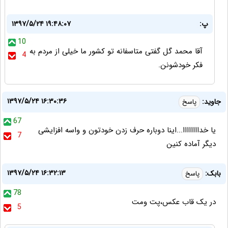
پ:
۱۳۹۷/۵/۲۴ ۱۹:۴۸:۰۷
10
آقا محمد گل گفتی متاسفانه تو کشور ما خیلی از مردم به
4
فکر خودشونن.
۱۳۹۷/۵/۲۴ ۱۶:۳۰:۳۶
جاوید:
پاسخ
67
یا خداااااااا...اینا دوباره حرف زدن خودتون و واسه افزایشی
7
دیگر آماده کنین
۱۳۹۷/۵/۲۴ ۱۶:۳۲:۱۳
بابک:
پاسخ
78
در یک قاب عکس،پت ومت
5