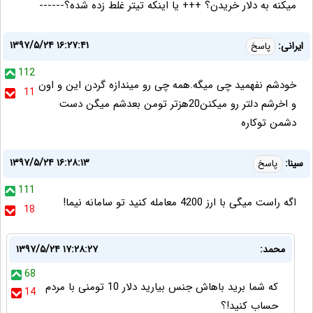
میکنه به دلار خریدن؟ +++ یا اینکه تیتر غلط زده شده؟------
۱۳۹۷/۵/۲۴ ۱۶:۲۷:۴۱
ایرانی:
پاسخ
112
خودشم نفهمید چی میگه.همه چی رو میندازه گردن این و اون
11
و اخرشم دلتر رو میکنن20هزتر تومن بعدشم میگن دست
دشمن توکاره
۱۳۹۷/۵/۲۴ ۱۶:۲۸:۱۳
سینا:
پاسخ
111
اگه راست میگی با ارز 4200 معامله کنید تو سامانه نیما!
18
محمد:
۱۳۹۷/۵/۲۴ ۱۷:۲۸:۲۷
68
که شما برید باهاش جنس بیارید دلار 10 تومنی با مردم
14
حساب کنید!؟