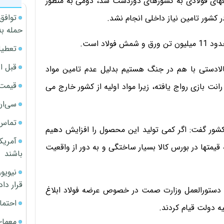
دی، ورقهای فولادی به کشورهای دوردست شد، دومی به منظور
توافق
 کشور تامین نیاز داخلی انجام نشد.
حمله به
اد است.
تعطیل
قبل ا
بالادستی با هم در جنگ هستیم بدلیل عدم تامین مواد
قیمت آپار
انت بازی رواج یافته، زیرا مواد اولیه از کشور خارج می
سی‌ان
تماس 
شور گفت: اگر کمی تولید این محصول را افزایش دهیم
آمریک
یمتها در بورس کالا بسیار ساختگی و به دور از واقعیت
باشند
قرار داد
ه دستورالعمل وزارت صمت در خصوص عرضه فولاد ابلاغ
احتما
معمای