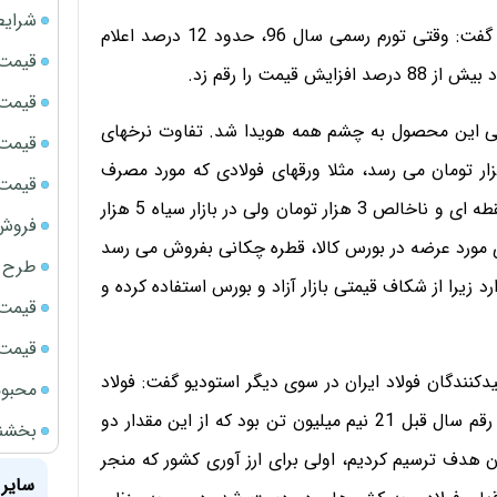
شرایط
امیر حسین کاوه دبیر اتحادیه لوله و پروفیل فولادی کشور گفت: وقتی تورم رسمی سال 96، حدود 12 درصد اعلام
قیمت سک
قیمت ج
 کالایی و قیمتی این محصول به چشم همه هویدا شد. تفاوت نرخهای
قیمت سکه
بورس و بازار آزاد و سیاه محصول فولاد به رقم 3 هزار تومان می رسد، مثلا ورقهای فولادی که مورد مصرف
قیمت سک
صدها صنعت پایین دستی است در بورس کالا به صورت نقطه ای و ناخالص 3 هزار تومان ولی در بازار سیاه 5 هزار
فروش فور
 مورد عرضه در بورس کالا، قطره چکانی بفروش می رسد
طرح ج
 زیرا از شکاف قیمتی بازار آزاد و بورس استفاده کرده و
قیمت سک
قیمت سک
نندگان فولاد ایران در سوی دیگر استودیو گفت: فولاد
محبوب
کشور در سال 97 قصد تولید 24 میلیون تن فولاد دارد این رقم سال قبل 21 نیم میلیون تن بود که از این مقدار دو
بخشنامه ف
 هدف ترسیم کردیم، اولی برای ارز آوری کشور که منجر
سایر 