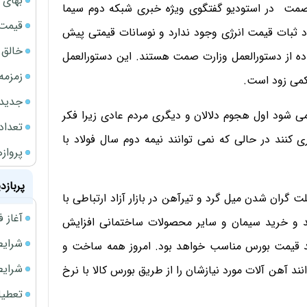
بهای 
صمت در استودیو گفتگوی ویژه خبری شبکه دوم سیما
قیمت نف
با نرخ 8 هزار تومان با وجود ثبات قیمت انرژی وجود ندارد و نوسانات قیمتی پیش
خالق ChatGPT زیر ذره‌بین وزارت دادگستری آمر
ه از دستورالعمل وزارت صمت هستند. این دستورالعمل
زمزمه
 کمی زود است.
جدیدتر
شی می شود اول هجوم دلالان و دیگری مردم عادی زیرا فکر
تعداد
 کنند در حالی که نمی توانند نیمه دوم سال فولاد با
پروازهای 
پربازد
لت گران شدن میل گرد و تیرآهن در بازار آزاد ارتباطی با
آغاز فروش فوری 
ید و خرید سیمان و سایر محصولات ساختمانی افزایش
شرایط فروش 
کند قیمت بورس مناسب خواهد بود. امروز همه ساخت و
شرایط فرو
نند آهن آلات مورد نیازشان را از طریق بورس کالا با نرخ
تعطیلی ادا