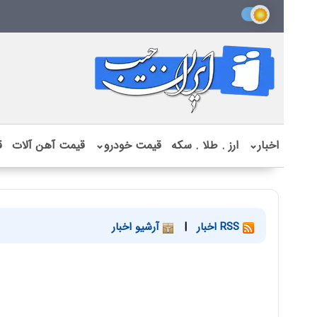
اخبار
⌄
ارز . طلا . سکه
قیمت خودرو
⌄
قیمت آهن آلات
ق
RSS اخبار
|
آرشیو اخبار