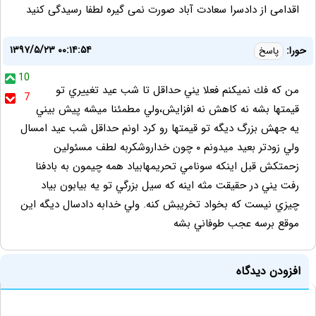
اقدامی از دادسرا سعادت آباد صورت نمی گیره لطفا رسیدگی کنید
۱۳۹۷/۵/۲۳ ۰۰:۱۴:۵۴
حورا:
پاسخ
10
من كه فك نميكنم فعلا يني حداقل تا شب عيد تغييري تو
7
قيمتها بشه نه كاهش نه افزايش،ولي مطمئنا ميشه پيش بيني
يه جهش بزرگ ديگه تو قيمتها رو كرد اونم حداقل شب عيد امسال
ولي زودتر بعيد ميدونم ٠ چون خداروشكربه لطف مسئولين
زحمتكش قبل اينكه سونامي تحريمهابياد همه چيمون به بادفنا
رفت يني در حقيقت مثه اينه كه سيل بزرگي تو يه بيابون بياد
چيزي نيست كه بخواد تخريبش كنه. ولي خدابه دادسال ديگه اين
موقع برسه عجب طوفاني بشه
افزودن دیدگاه