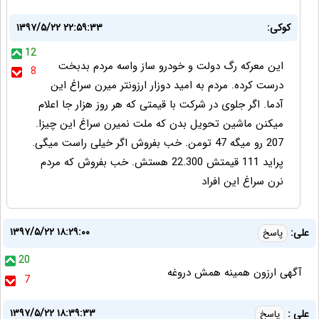
کوکی:
۱۳۹۷/۵/۲۲ ۲۲:۵۹:۳۳
12
این معرکه رگ دولت و خودرو ساز واسه مردم بدبخت
8
درست کرده. مردم به امید دوزار ارزونتر میرن سراغ این
آدما. اگر جلوی در شرکت با قیمتی که هر روز هزار جا اعلام
میکنن ماشین تحویل بدن که ملت نمیرن سراغ این چیزا.
207 رو میگه 47 تومن. خب بفروش اگر خیلی راست میگی.
پراید 111 قیمتش 22.300 هستش. خب بفروش که مردم
نرن سراغ این افراد
۱۳۹۷/۵/۲۲ ۱۸:۲۹:۰۰
علی:
پاسخ
20
آگهی ارزون همینه همش دروغه
7
۱۳۹۷/۵/۲۲ ۱۸:۳۹:۳۳
علی :
پاسخ