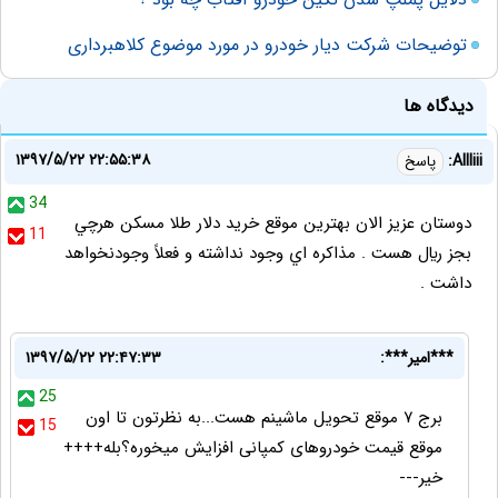
توضیحات شرکت دیار خودرو در مورد موضوع کلاهبرداری
دیدگاه ها
۱۳۹۷/۵/۲۲ ۲۲:۵۵:۳۸
Allliii:
پاسخ
34
دوستان عزيز الان بهترين موقع خريد دلار طلا مسكن هرچي
11
بجز ريال هست . مذاكره اي وجود نداشته و فعلاً وجودنخواهد
داشت .
***امیر***:
۱۳۹۷/۵/۲۲ ۲۲:۴۷:۳۳
25
برج ۷ موقع تحویل ماشینم هست...به نظرتون تا اون
15
موقع قیمت خودروهای کمپانی افزایش میخوره؟بله++++
خیر---