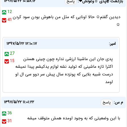
۱۳۹۷/۵/۲۲ ۱۰:۵۸:۱۲
بازگشت ✌پدی ☺وغولش❤:
پاسخ
12
دیدین گفتم☺ حالا اونایی که مثل من باهوش بودن سود کردن
41
☺
امیر:
۱۳۹۷/۵/۲۲ ۱۲:۱۰:۱۷
27
پدی جان این ماشینا ارزشی نداره چون چینی هستن
15
اکثرا تازه ماشینی که تولید نشه لوازم یدکیشم پیدا نمیشه
درست شبیه بلایی که پونزده سال پیش سر دوو سی ال او
اومد
۱۳۹۷/۵/۲۲ ۱۱:۰۱:۲۲
م س:
پاسخ
36
با این وضعیتی که به وجود اومده همش متوقف میشه
31