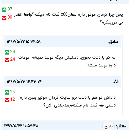
37
پس چرا کرمان موتور داره لیفانx60 ثبت نام میکنه؟واقعا انقدر
30
بی دروپیکره؟
صادق:
۱۳۹۷/۵/۲۲ ۱۵:۳۲:۵۹
24
یه کم با دقت بخون. دسنیش دیگه تولید نمیشه اتومات
24
داره تولید میشه
۱۳۹۷/۵/۲۳ ۱۴:۳۳:۰۴
Ali:
25
داداش تو هم با دقت برو سایت کرمان موتپر ببین داره
12
دستی هم ثبت نام میکنه،چندچندی الان؟
۱۳۹۷/۵/۲۲ ۱۰:۵۷:۳۸
منتظر:
پاسخ