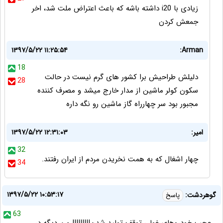
زیادی با i20 داشته باشه که باعث اعتراض ملت شد، اخر
جمعش کردن
۱۳۹۷/۵/۲۲ ۱۱:۲۵:۵۴
Arman:
18
دلیلش طراحیش برا کشور های گرم نیست در حالت
28
سکون کولر ماشین از مدار خارج میشد و مصرف کننده
مجبور بود سر چهارراه گاز ماشین رو نگه داره
امیر:
۱۳۹۷/۵/۲۲ ۱۲:۳۱:۰۳
32
چهار اشغال که به همت نخریدن مردم از ایران رفتند.
34
۱۳۹۷/۵/۲۲ ۱۰:۵۳:۱۷
گوهردشت:
پاسخ
63