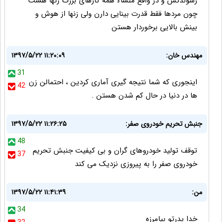
رسوندتش و در واقع منشاء همه کارهای بزرگ زنها هست
چون ﻣﺮﺩﻫﺎ فقط ﻗﺪﺭﺕ ﺑﯿﻨﺎﯾﯽ دارن ﻭﻟﯽ ﺯﻧﻬﺎ ﺍﺯ هوش و
ﺑﯿﻨﺶ بالایی ﺑﺮﺧﻮﺭﺩﺍر هستن
مهندس خان:
۱۳۹۷/۵/۲۲ ۱۱:۲۰:۰۹
31
اینجوری که شما نتیجه گیری آماری کردین ، احتمالن زن
42
ها در دنیا در حال کم شدن هستن .
جنبش تحریم خودروی صفر:
۱۳۹۷/۵/۲۲ ۱۱:۲۶:۲۵
48
توقف تولید خودروهای گران و بی کیفیت جنبش تحریم
37
خودروی صفر را به پیروزی نزدیک می کند
من:
۱۳۹۷/۵/۲۲ ۱۱:۴۱:۳۹
34
خدا پدرتو بيامرزه