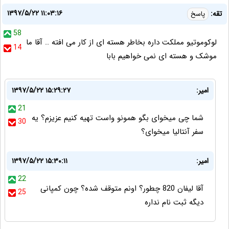
۱۳۹۷/۵/۲۲ ۱۱:۰۳:۱۶
تقه:
پاسخ
58
لوکوموتیو مملکت داره بخاطر هسته ای از کار می افته .. آقا ما
14
موشک و هسته ای نمی خواهیم بابا
امیر:
۱۳۹۷/۵/۲۲ ۱۵:۲۹:۲۷
21
شما چی میخوای بگو همونو واست تهیه کنیم عزیزم؟ یه
30
سفر آنتالیا میخوای؟
امیر:
۱۳۹۷/۵/۲۲ ۱۵:۳۰:۱۱
22
آقا لیفان 820 چطور؟ اونم متوقف شده؟ چون کمپانی
25
دیگه ثبت نام نداره