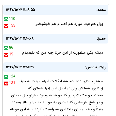
محمد:
۱۳۹۷/۵/۲۲ ۱۱:۰۹:۵۵
110
پول هم عزت میاره هم احترام هم خوشبختی.
55
سمیرا:
۱۳۹۷/۵/۲۲ ۱۱:۱۰:۰۸
86
میشه بگی منظورت از این حرفا چیه من که نفهمیدم
35
رزیتا به عباس:
۱۳۹۷/۵/۲۲ ۱۱:۱۵:۳۱
124
بیشتر جاهای دنیا همیشه ﺍﻧﮕﺸﺖ ﺍﺗﻬﺎﻡ ﻣﺮﺩها به طرف
131
زناشون هستش ﻭﻟﯽ در اصل این زنها هستن که
مصائب و مشکلاتی رو ﮐﻪ ﻣﺮﺩها ﺑﻪ ﻭﺟﻮﺩ میارنو ﺣﻞ میکنن
و در واقع هر جایی که دیدین یه مرد ﺑﻪ ﻣﻘﺎمهای بالا ﺭﺳﯿﺪﻩ
ﯾﻘﯿﻨﺎً و حتما یه ﺯن ﭘﺎﮐﺪﺍﻣﻦ ﻫﻤﺮﺍهیش ﮐﺮﺩﻩ و به این مرحله