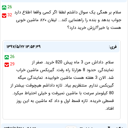
26
سلام بر همگی یک سوال داشتم لطفا اگر کسی واقعا اطلاع دارد
32
جواب بدهد و بنده را راهنمایی کند... لیفان ۸۲۰ ماشین خوبی
هست یا خیر؟ارزش خرید دارد؟
فری:
۱۳۹۷/۵/۲۲ ۱۳:۵۴:۳۹
26
سلام. داداش من 3 ماه پیش 820 خرید. صفر از
29
نمایندگی. حدود 8 هزارتا راه رفت. گیربکس ماشین خراب
شد. الان 3 هفته هست ماشین خوابیده. نمایندگی میگه
گیربکس ندارم. منتظریم بیاد. تازه داداشم هیچوقت بیشتر از
80 کیلومتر سرعت با ماشین نمیرفت و خیلی احتیاط میکرد.
قسطی خریده. تازه قسط اول و داد که ماشین به این روز
افتاد.