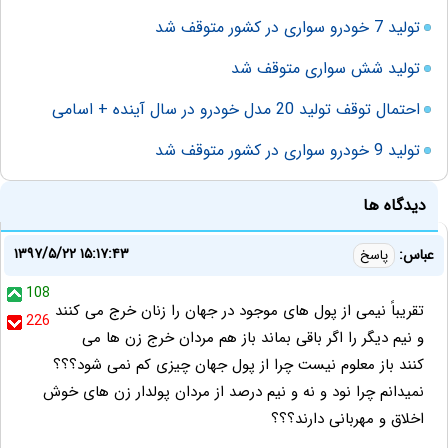
تولید 7 خودرو سواری در کشور متوقف شد
تولید شش سواری متوقف شد
احتمال توقف تولید 20 مدل خودرو در سال آینده + اسامی
تولید 9 خودرو سواری در کشور متوقف شد
دیدگاه ها
۱۳۹۷/۵/۲۲ ۱۵:۱۷:۴۳
عباس:
پاسخ
108
ﺗﻘﺮﻳﺒﺎً ﻧﻴﻤﯽ ﺍﺯ ﭘﻮﻝ ﻫﺎﯼ ﻣﻮﺟﻮﺩ در ﺟﻬﺎﻥ ﺭﺍ ﺯﻧﺎﻥ ﺧﺮﺝ ﻣﯽ ﮐﻨﻨﺪ
226
و ﻧﻴﻢ ﺩﻳﮕﺮ ﺭﺍ ﺍﮔﺮ ﺑﺎﻗﯽ ﺑﻤﺎﻧﺪ باز هم ﻣﺮﺩﺍﻥ ﺧﺮﺝ ﺯﻥ ﻫﺎ ﻣﯽ
ﮐﻨﻨﺪ ﺑﺎﺯ ﻣﻌﻠﻮﻡ ﻧﻴﺴﺖ ﭼﺮﺍ ﺍﺯ ﭘﻮﻝ ﺟﻬﺎﻥ ﭼﻴﺰﯼ ﮐﻢ ﻧﻤﯽ ﺷﻮﺩ؟؟؟
نمیدانم چرا ﻧﻮﺩ ﻭ نه ﻭ ﻧﻴﻢ ﺩﺭﺻﺪ ﺍﺯ ﻣﺮﺩﺍﻥ ﭘﻮﻟﺪﺍﺭ ﺯﻥ ﻫﺎﯼ ﺧﻮﺵ
ﺍﺧﻼ‌ﻕ ﻭ ﻣﻬﺮﺑﺎﻧﯽ ﺩﺍﺭﻧﺪ؟؟؟