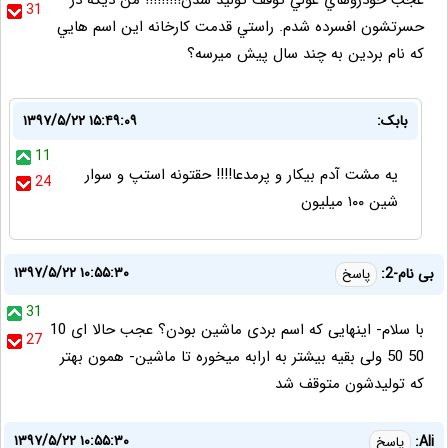
عجب خودروهاي غولي توقف توليد شدن!!!!!!!!! من ديگه در
31
حسرتشون افسرده شدم. راستي قدمت كارخانه اين اسم هايي
كه نام بردين به چند سال پيش ميرسه؟
بابک:
۱۳۹۷/۵/۲۲ ۱۵:۴۹:۰۹
11
یه مشت آدم بیکار و پرمدعا!!!! حقتونه استپ و سوار
24
شین ۱۰۰ میلیون
۱۳۹۷/۵/۲۲ ۱۰:۵۵:۳۰
بی نام-2:
پاسخ
31
با سلام- اینهایی که اسم بردی ماشین بودن؟ عجب حالا ای 10
27
50 50 ولی بقیه بیشتر به ارابه میخوره تا ماشین- همون بهتر
که تولیدشون متوقف شد
۱۳۹۷/۵/۲۲ ۱۰:۵۵:۳۰
Ali:
پاسخ