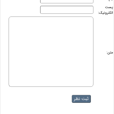
پست
الکترونیک:
متن: