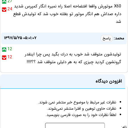
27
X60 موتورش واقعا افتضاحه اصلا راه نمیره انگار کمپرس شدید
24
داره صداش هم انگار موتور تو بغلته خوب شد که تولیدش قطع
شد
۱۳۹۷/۵/۲۵ ۰۵:۰۱:۰۷
محمد:
پاسخ
12
توليدشون متوقف شد خوب به درك بگيد پس چرا اينقدر
12
گرونشون كرديد چيزى كه به هر دليلى متوقف شد ؟؟!!!!
افزودن دیدگاه
نظرات غیر مرتبط با موضوع خبر منتشر نمی شوند.
نظرات حاوی توهین و افترا منتشر نمی‌شوند.
لطفاً نظرات خود را به صورت فارسی بنویسید.
نام: