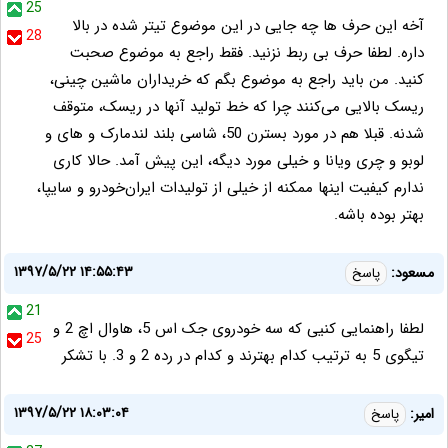
25
آخه این حرف ها چه جایی در این موضوع تیتر شده در بالا
28
داره. لطفا حرف بی ربط نزنید. فقط راجع به موضوع صحبت
کنید. من باید راجع به موضوع بگم که خریداران ماشین چینی،
ریسک بالایی می‌کنند چرا که خط تولید آنها در ریسک، متوقف
شدنه. قبلا هم در مورد بسترن 50، شاسی بلند لندمارک و های و
لوبو و چری ویانا و خیلی مورد دیگه، این پیش آمد. حالا کاری
ندارم کیفیت اینها ممکنه از خیلی از تولیدات ایران‌خودرو و سایپا،
بهتر بوده باشه.
۱۳۹۷/۵/۲۲ ۱۴:۵۵:۴۳
مسعود:
پاسخ
21
لطفا راهنمایی کنیی که سه خودروی جک اس 5، هاوال اچ 2 و
25
تیگوی 5 به ترتیب کدام بهترند و کدام در رده 2 و 3. با تشکر
۱۳۹۷/۵/۲۲ ۱۸:۰۳:۰۴
امیر:
پاسخ