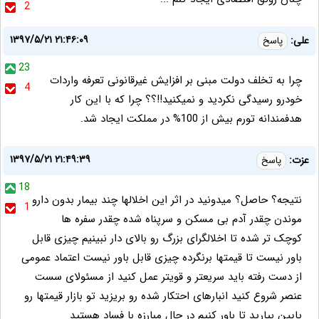
2
۱۳۹۷/۵/۲۱ ۲۱:۴۶:۰۹
علی:
پاسخ
23
چرا به تخلف دولت مبنی بر افزایش غیرقانونی تعرفه واردات
4
خودرو رسیدگی نکردید و نمیکنید!!؟؟ چرا که با این کار
هدفمندانه تورم بیش از 100% در مملکت ایجاد شد.
۱۳۹۷/۵/۲۱ ۲۱:۴۹:۳۹
عزت:
پاسخ
18
نتیجه؟ حاصل؟ میدونید در اثر این اخلالها چند بیمار بدون دارو
1
موندن چقدر آدم بی مسکن و سرپناه شده چقدر سفره ها
کوچک تر شده تا اخلالگرای بزرگ رو بالای دار نبینیم چیزی قابل
باور نیست تا قیمتها برنگرده چیزی قابل باور نیست اعتماد عمومی
از دست رفته باید سریعتر و قویتر عمل کنید از مسئولای سست
عنصر شروع کنید انبارهای احتکار شده رو بریزید تو بازار قیمتها رو
پایین بیارید تا باور کنیم در حال مبارزه با فساد هستید