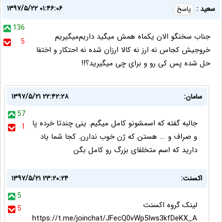
۱۳۹۷/۵/۲۲ ۰۱:۴۶:۰۶
سعید :
پاسخ
136
جناب سخنگو الان یکماه همش میگید داریم‌میگیریم
5
خروجیش کجاس نه ارز نه کالا ارزان شده نه احتکار و اختفا
حل شده پس کی‌ رو‌ و برای چی میگیرید؟!!
سامان:
۱۳۹۷/۵/۲۱ ۲۲:۴۲:۲۸
57
جالبه گفته که اسمشونو کامل میگیم. ینی چندتا خرده پا
1
و صراف و ... هستن که ژن خوب ندارن. کجا شما یاد
دارید که اسم متخلفای بزرگ رو کامل بگن
اکسنت:
۱۳۹۷/۵/۲۱ ۲۳:۲۰:۲۴
5
لینک گروه اکسنت
5
https://t.me/joinchat/JFecQ0vWp5Iws3kfDeKX_A