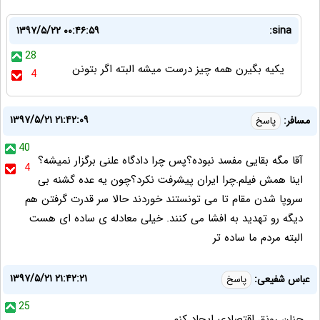
۱۳۹۷/۵/۲۲ ۰۰:۴۶:۵۹
sina:
28
یکیه بگیرن همه چیز درست میشه البته اگر بتونن
4
۱۳۹۷/۵/۲۱ ۲۱:۴۲:۰۹
مسافر:
پاسخ
40
آقا مگه بقایی مفسد نبوده؟پس چرا دادگاه علنی برگزار نمیشه؟
4
اینا همش فیلم.چرا ایران پیشرفت نکرد؟چون یه عده گشنه بی
سروپا شدن مقام تا می تونستند خوردند حالا سر قدرت گرفتن هم
دیگه رو تهدید به افشا می کنند. خیلی معادله ی ساده ای هست
البته مردم ما ساده تر
۱۳۹۷/۵/۲۱ ۲۱:۴۲:۲۱
عباس شفیعی:
پاسخ
25
چنان رونق اقتصادی ایجاد کنم ...