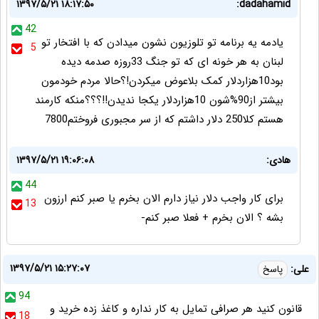
۱۳۹۷/۵/۲۱ ۱۸:۱۷:۵۰
dadahamid:
42
یادمه یه برنامه تو تلوزیون نشون میدادن که با افتخار تو
5
لبنان به هر خونه ای که تو جنگ 33روزه صدمه دیده
بود10هزاردلار کمک بلاعوض میکردن!؟حالا مردم خودمون
بیشتر از90%شون 10هزاردلار یکجا ندیدن!!؟؟؟منکه کارمند
هستم کلا250 دلار داشتم که از سر مجبوری فروختم7800
هادی:
۱۳۹۷/۵/۲۱ ۱۹:۰۶:۰۸
44
برای کار واجب دلار نیاز دارم الان بخرم یا صبر کنم ارزون
13
بشه ؟ الان بخرم + فعلا صبر کنم-
۱۳۹۷/۵/۲۱ ۱۵:۲۷:۰۷
علی:
پاسخ
94
قانون کنید هر صرافی تمایل به کار نداره و کاغذ زده خرید و
18