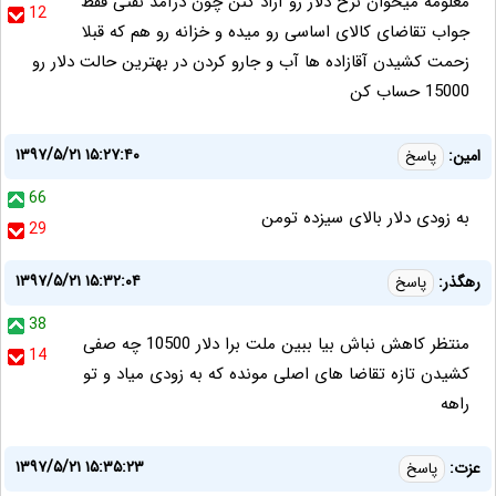
معلومه میخوان نرخ دلار رو آزاد کنن چون درآمد نفتی فقط
12
جواب تقاضای کالای اساسی رو میده و خزانه رو هم که قبلا
زحمت کشیدن آقازاده ها آب و جارو کردن در بهترین حالت دلار رو
15000 حساب کن
۱۳۹۷/۵/۲۱ ۱۵:۲۷:۴۰
امین:
پاسخ
66
به زودی دلار بالای سیزده تومن
29
۱۳۹۷/۵/۲۱ ۱۵:۳۲:۰۴
رهگذر:
پاسخ
38
منتظر کاهش نباش بیا ببین ملت برا دلار 10500 چه صفی
14
کشیدن تازه تقاضا های اصلی مونده که به زودی میاد و تو
راهه
۱۳۹۷/۵/۲۱ ۱۵:۳۵:۲۳
عزت:
پاسخ