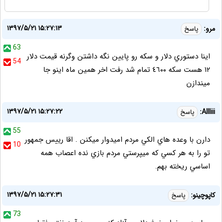
۱۳۹۷/۵/۲۱ ۱۵:۲۷:۱۳
مرو:
پاسخ
63
اينا دستوري دلار و سكه رو پايين نگه داشتن وگرنه قيمت دلار
54
١٢ هست سكه ٤٦٠٠ تمام شد رفت اخر همين ماه اينو جا
ميندازن
۱۳۹۷/۵/۲۱ ۱۵:۲۷:۲۲
Allliii:
پاسخ
55
دارن با وعده هاي الكي مردم اميدوار ميكنن . اقا رييس جمهور
10
تو را به هر كسي كه ميپرستي مردم بازي نده اعصاب همه
اساسي ريخته بهم.
۱۳۹۷/۵/۲۱ ۱۵:۲۷:۳۱
کاپوچینو:
پاسخ
73