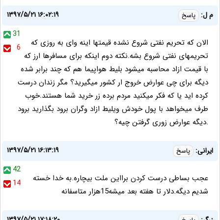
۱۳۹۷/۵/۲۱ ۱۶:۰۲:۱۹
م ل:
پاسخ
31
الان که تحریم نفتی شروع نشده قیمتها اینه وای به روزی که
6
تحریمهای نفتی شروع بشه.نکته دوم اینکه برای مسافرها ارز که
با قیمت ازاد محاسبه میشود بلیط هواپیما هم که چند برابر شده
دیگه برای چی عوارض خروج ار کشور میگیرید؟ مگر زندان درست
کرده اید یا که فکر میکنید مردم برده زر خرید شما هستند.خوب
طرف میخواهد با پول خودش ویلیط ازاد وگران برود بگذارید برود
.دیگه عوارض زوری گرفتن چیه؟
۱۳۹۷/۵/۲۱ ۱۶:۱۳:۱۹
ایرانی:
پاسخ
42
عجب بساطی درست کردن برااین ملت بیچاره.به خدا خسته
14
شدیم دیگه.دلار تا هفته بعد میشه15هزار متاسفانه
۱۳۹۷/۵/۲۱ ۱۷:۱۸:۲۰