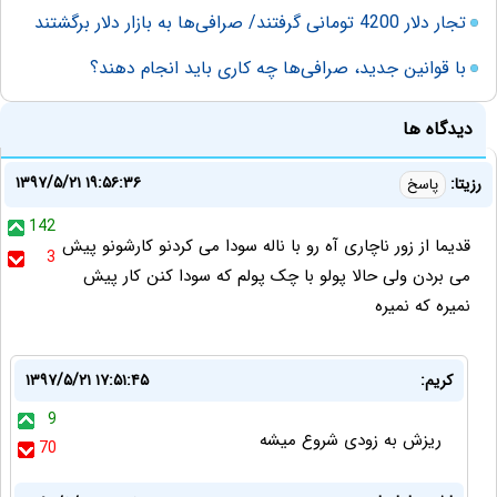
تجار دلار 4200 تومانی گرفتند/ صرافی‌ها به بازار دلار برگشتند
با قوانین جدید، صرافی‌ها چه کاری باید انجام دهند؟
دیدگاه ها
۱۳۹۷/۵/۲۱ ۱۹:۵۶:۳۶
رزیتا:
پاسخ
142
ﻗﺪیما ﺍﺯ ﺯﻭﺭ ﻧﺎﭼﺎﺭﯼ ﺁﻩ ﺭو ﺑﺎ ﻧﺎﻟﻪ ﺳﻮﺩﺍ ﻣﯽ ﮐﺮﺩنو ﮐﺎﺭشونو ﭘﻴﺶ
3
ﻣﯽ ﺑﺮﺩن ﻭﻟﯽ ﺣﺎﻻ‌ ﭘﻮلو ﺑﺎ ﭼﮏ ﭘﻮلم ﮐﻪ ﺳﻮﺩﺍ کنن ﮐﺎﺭ ﭘﻴﺶ
نمیره ﮐﻪ نمیره
کریم:
۱۳۹۷/۵/۲۱ ۱۷:۵۱:۴۵
9
ریزش به زودی شروع میشه
70