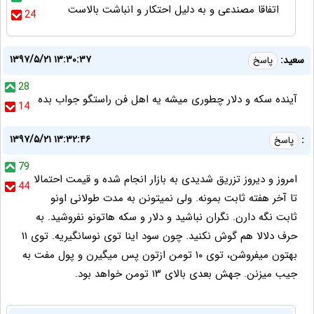
اتفاقا مصندعی و به دلیل احتکار و انباشت بالاست
24
۱۳۹۷/۵/۲۱ ۱۳:۳۰:۳۷
سعید:
پاسخ
28
آینده سکه و دلار چطوری میشه یه اهل فن راستگو جواب بده
14
۱۳۹۷/۵/۲۱ ۱۳:۳۲:۴۶
:
پاسخ
79
امروز و دیروز تزریق شدیدی به بازار انجام شده و قیمت احتمالا
44
تا آخر هفته ثابت بمونه. ولی نمیتونن به مدت طولانی اونو
ثابت نگه دارن. نگران نباشید و دلار و سکه هاتونو نفروشید. به
حرف دلالا هم گوش نکنید. چون سود اینا توی نوسانگیریه. توی ۱۱
بهتون میفروشن، توی ۱۰ تومن ازتون پس میگیرن و پول مفت به
جیب میزنن. جهش بعدی بالای ۱۳ تومن خواهد بود.