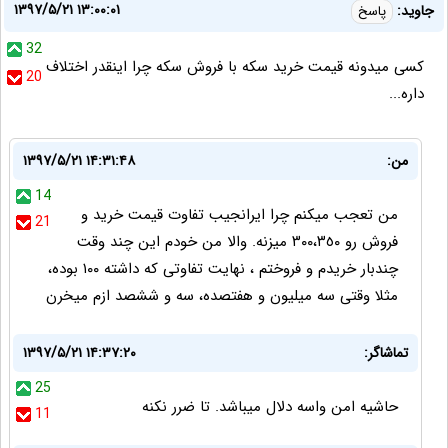
۱۳۹۷/۵/۲۱ ۱۳:۰۰:۰۱
جاوید:
پاسخ
32
کسی میدونه قیمت خرید سکه با فروش سکه چرا اینقدر اختلاف
20
داره...
من:
۱۳۹۷/۵/۲۱ ۱۴:۳۱:۴۸
14
من تعجب ميكنم چرا ايرانجيب تفاوت قيمت خريد و
21
فروش رو ٣٠٠،٣٥٠ ميزنه. والا من خودم اين چند وقت
چندبار خريدم و فروختم ، نهايت تفاوتى كه داشته ١٠٠ بوده،
مثلا وقتى سه ميليون و هفتصده، سه و ششصد ازم ميخرن
تماشاگر:
۱۳۹۷/۵/۲۱ ۱۴:۳۷:۲۰
25
حاشیه امن واسه دلال میباشد. تا ضرر نکنه
11