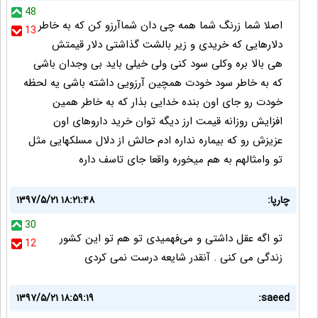
48
اصلا شما زرنگ شما همه چی دان شماآرزو کن که به خاطر
13
دلارهایی که خریدی و زیر بالشت گذاشتی دلار قیمتش
هی بالا بره وکلی سود کنی ولی خیلی باید بی وجدان باشی
که به خاطر سود خودت همچین آرزویی داشته باشی یه لحظه
خودت رو جای اون بنده خدایی بذار که به خاطر همین
افزایش روزانه قیمت ارز دیگه توان خرید داروهای اون
عزیزش رو که بیماره نداره ادم حالش از دلال مسلکهایی مثل
تو وامثالهم به هم میخوره واقعا جای تاسف داره
چارپا:
۱۳۹۷/۵/۲۱ ۱۸:۲۱:۴۸
30
تو اگه عقل داشتی و می‌فهمیدی تو هم تو این کشور
12
زندگی می کنی . آنقدر شایعه درست نمی کردی
۱۳۹۷/۵/۲۱ ۱۸:۵۹:۱۹
saeed: