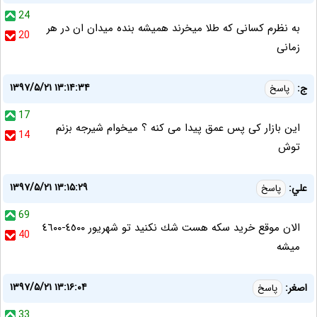
24
به نظرم کسانی که طلا میخرند همیشه بنده میدان ان در هر
20
زمانی
۱۳۹۷/۵/۲۱ ۱۳:۱۴:۳۴
ج:
پاسخ
17
این بازار کی پس عمق پیدا می کنه ؟ میخوام شیرجه بزنم
14
توش
۱۳۹۷/۵/۲۱ ۱۳:۱۵:۲۹
علي:
پاسخ
69
الان موقع خريد سكه هست شك نكنيد تو شهريور ٤٥٠٠-٤٦٠٠
40
ميشه
۱۳۹۷/۵/۲۱ ۱۳:۱۶:۰۴
اصغر:
پاسخ
33