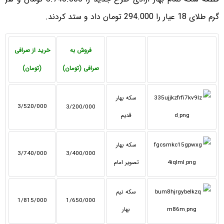
گرم طلای 18 عیار را 294.000 تومان داد و ستد کردند.
فروش به
خرید از صرافی
صرافی (تومان)
(تومان)
سکه بهار
3/520/000
3/200/000
قدیم
سکه بهار
3/740/000
3/400/000
تصویر امام
سکه نیم
1/815/000
1/650/000
بهار