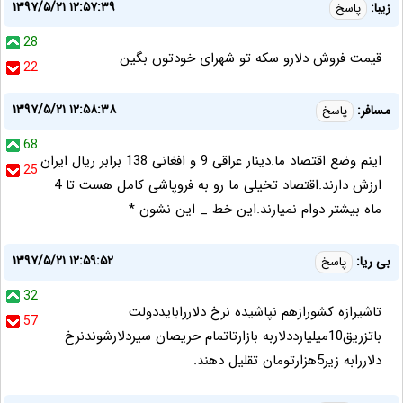
۱۳۹۷/۵/۲۱ ۱۲:۵۷:۳۹
زیبا:
پاسخ
28
قیمت فروش دلارو سکه تو شهرای خودتون بگین
22
۱۳۹۷/۵/۲۱ ۱۲:۵۸:۳۸
مسافر:
پاسخ
68
اینم وضع اقتصاد ما.دینار عراقی 9 و افغانی 138 برابر ریال ایران
25
ارزش دارند.اقتصاد تخیلی ما رو به فروپاشی کامل هست تا 4
ماه بیشتر دوام نمیارند.این خط _ این نشون *
۱۳۹۷/۵/۲۱ ۱۲:۵۹:۵۲
بی ریا:
پاسخ
32
تاشیرازه کشورازهم نپاشیده نرخ دلاررابایددولت
57
باتزریق10میلیارددلاربه بازارتاتمام حریصان سیردلارشوندنرخ
دلاررابه زیر5هزارتومان تقلیل دهند.