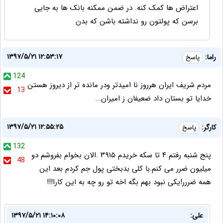
اعتراض ها کمک کنه. در ضمن ممکنه بانک ها به جایی
برسن که پولتون رو نداشته باشن که بدن
۱۳۹۷/۵/۲۱ ۱۲:۵۳:۱۷
راما:
پاسخ
124
مردم شریف ایران هرروز نا امیدتر ودر مانده تر از دیروز هستن
13
خدایا تو بستان داد ضعیفان ز امیران...
۱۳۹۷/۵/۲۱ ۱۲:۵۵:۲۵
کارگر:
پاسخ
132
پنج شنبه رفتم ۴ تا سکه خریدم ۳۹۱۵ .الان بخوام بفروشم دو
48
میلیون ضرر می کنم.با کلی بدبختی پول جم کردم بعد این
همه ضررر!یکی نبود بهم بگه اخه تو رو چه به این کارا!!!
علی:
۱۳۹۷/۵/۲۱ ۱۴:۱۰:۰۸