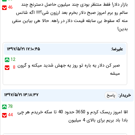
بازار دلار! فقط منتظر بودی چند میلیون حاصل دسترنج چند
46
سالم رو برم امروز صبح دلار بخرم بعد ارزون شی؟!!! اگه شانس
منه که سقوط بی سابقه قیمت دلار در راهه. حالا هی بیاین منفی
بدین!
علیرضا:
۱۳۹۷/۵/۲۱ ۱۷:۱۰:۴۵
12
صبر کن دلار یه باره تو روز یه جهش شدید میکنه و گرون
8
میشه
۱۳۹۷/۵/۲۱ ۱۳:۱۸:۳۷
خریدار:
پاسخ
78
اقا امروز ریسک کردم و 3650 حدود 40 تا سکه خریدم هر چی
44
بادا باد بریم برای بالای 4 میلیون