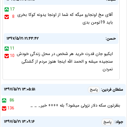
17
آقای مخ اونجارو میگه که شما از اونجا یدونه کوکا بخری
8
باید 19تومن بدی
حسن:
۱۳۹۷/۵/۲۱ ۲۱:۴۴:۴۲
11
ایکیو جان قدرت خرید هر شخص در محل زندگی خودش
10
سنجیده میشه و الحمد الله اینجا هنوز مردم از گشنگی
نمردن
۱۳۹۷/۵/۲۱ ۱۳:۰۵:۵۱
سلطان فردین:
پاسخ
86
بظرتون سکه دلار نزولی میشود؟ بله ++++ خیر_ _ _
136
۱۳۹۷/۵/۲۱ ۱۳:۰۹:۱۶
جواد:
پاسخ