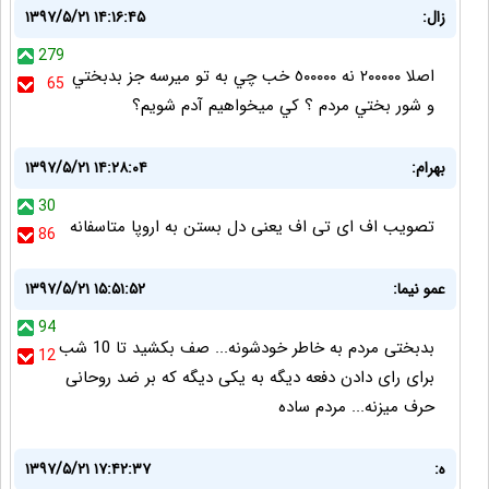
زال:
۱۳۹۷/۵/۲۱ ۱۴:۱۶:۴۵
279
اصلا ٢٠٠٠٠٠ نه ٥٠٠٠٠٠ خب چي به تو ميرسه جز بدبختي
65
و شور بختي مردم ؟ كي ميخواهيم آدم شويم؟
بهرام:
۱۳۹۷/۵/۲۱ ۱۴:۲۸:۰۴
30
تصویب اف ای تی اف یعنی دل بستن به اروپا متاسفانه
86
عمو نیما:
۱۳۹۷/۵/۲۱ ۱۵:۵۱:۵۲
94
بدبختی مردم به خاطر خودشونه... صف بکشید تا 10 شب
12
برای رای دادن دفعه دیگه به یکی دیگه که بر ضد روحانی
حرف میزنه... مردم ساده
ه:
۱۳۹۷/۵/۲۱ ۱۷:۴۲:۳۷