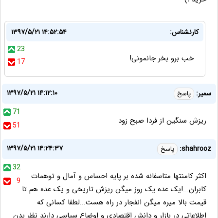
کارنشناس:
۱۳۹۷/۵/۲۱ ۱۴:۵۲:۵۴
23
خب برو بخر جانمونی!
17
۱۳۹۷/۵/۲۱ ۱۴:۱۲:۱۰
سمیر:
پاسخ
71
ریزش سنگین از فردا صبح زود
51
۱۳۹۷/۵/۲۱ ۱۴:۲۴:۳۷
shahrooz:
پاسخ
32
اکثر کامنتها متاسفانه شده بر پایه احساس و آمال و توهمات
9
کابران...!یک عده یک روز میگن ریزش تاریخی و یک عده هم تا
قیمت بالا میره میگن انفجار در راه هست...لطفا کسانی که
اطلاعاتی در بازار و دانش اقتصادی و اوضاع سیاسی دارند نظر بدن