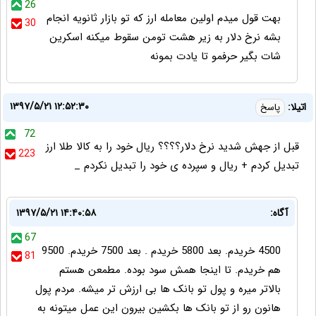
26
بهت قول میدم اولین معامله ارز که تو بازار ثانویه انجام
30
بشه نرخ دلار به زیر هشت تومن سقوط میکنه اسکرین
شات بگیر حرفمو تا یادت بمونه
۱۳۹۷/۵/۲۱ ۱۲:۵۲:۳۰
اتیلا:
پاسخ
72
قبل از جهش شدید نرخ دلار؟؟؟؟ ریال خود را به کالا طلا ارز
223
تبدیل کردم + ریال و سپرده ی خود را تبدیل نکردم _
آگاه:
۱۳۹۷/۵/۲۱ ۱۴:۴۰:۵۸
67
4500 خریدم. بعد 5800 خریدم . بعد 7500 خریدم. 9500
81
هم خریدم. تا اینجا همش سود بوده. مطمعن هستم
بالاتر میره و پول تو بانک ها بی ارزش تر میشه. مردم پول
هانون رو از تو بانک ها بکشین بیرون این عمل میتونه به