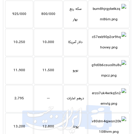
سکه ربع
925/000
800/000
بهار
دلار آمریکا
10،000
10،250
یورو
11،500
11،900
درهم امارات
---
2،795
پوند
12،800
13،200