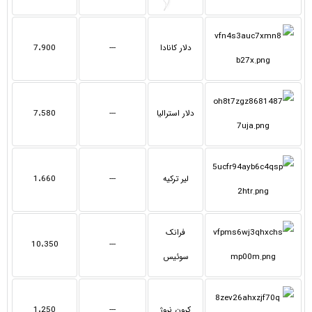
دلار کانادا
---
7،900
دلار استرالیا
---
7،580
لیر ترکیه
---
1،660
فرانک
10،350
---
سوئیس
کرون نروژ
---
1،250