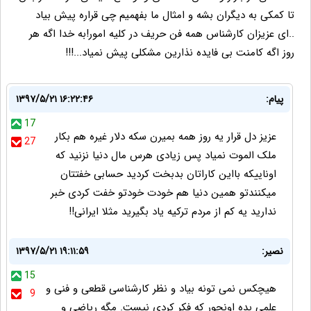
تا کمکی به دیگران بشه و امثال ما بفهمیم چی قراره پیش بیاد
..ای عزیزان کارشناس همه فن حریف در کلیه امور!به خدا اگه هر
روز اگه کامنت بی فایده نذارین مشکلی پیش نمیاد...!!!
پیام:
۱۳۹۷/۵/۲۱ ۱۶:۲۲:۴۶
17
عزیز دل قرار یه روز همه بمیرن سکه دلار غیره هم بکار
27
ملک الموت نمیاد پس زیادی هرس مال دنیا نزنید که
اوناییکه بااین کاراتان بدبخت کردید حسابی خفتتان
میکنندتو همین دنیا هم خودت خودتو خفت کردی خبر
ندارید یه کم از مردم ترکیه یاد بگیرید مثلا ایرانی!!
نصیر:
۱۳۹۷/۵/۲۱ ۱۹:۱۱:۵۹
15
هیچکس نمی تونه بیاد و نظر کارشناسی قطعی و فنی و
9
علمی بده اونجور که فکر کردی نیست. مگه ریاضی و