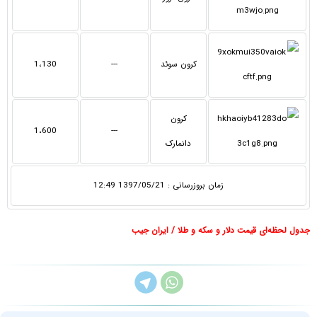
کرون سوئد
---
1،130
کرون
1،600
---
دانمارک
زمان بروزرسانی : 1397/05/21 12:49
جدول لحظه‌ای قیمت دلار و سکه و طلا / ایران جیب