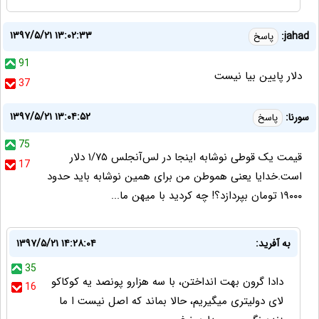
۱۳۹۷/۵/۲۱ ۱۳:۰۲:۳۳
jahad:
پاسخ
91
دلار پایین بیا نیست
37
۱۳۹۷/۵/۲۱ ۱۳:۰۴:۵۲
سورنا:
پاسخ
75
قیمت یک قوطی نوشابه اینجا در لس‌آنجلس ۱/۷۵ دلار
17
است.خدایا یعنی هموطن من برای همین نوشابه باید حدود
۱۹۰۰۰ تومان بپردازد؟! چه کردید با میهن ما...
به آفرید:
۱۳۹۷/۵/۲۱ ۱۴:۲۸:۰۴
35
دادا گرون بهت انداختن، با سه هزارو پونصد یه کوکاکو
16
لای دولیتری میگیریم، حالا بماند که اصل نیست ا ما