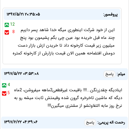
پروفسور:
۱۳۹۷/۵/۲۱ ۲۰:۳۵:۰۵
12
این از خود شرکت اینطوری میگه خدا شاهد پسر داییم
8
چند ماه قبل خریده بود عین چی بگم پشیمون بود پنج
میلیون زیر قیمت کارخونه داد تا خریدن ازش بازار دست
دومش افتضاحه همین الان قیمت بازارش از کارخونه کمتره
۱۳۹۷/۵/۲۲ ۰۳:۵۳:۰۸
میثم:
پاسخ
4
اینادیگه چقدزرنگن...!!! باقیمت غیرقطعی2ماهه میفروشن، 2ماه
5
دیگه که ماشین تاخرخره گرون شده وقیمتش ثابت میشه رو به
نرخ روز مابه التفاوتشو از مشتری میگیرن!!!
۱۳۹۷/۶/۲۲ ۰۴:۳۹:۰۶
رحمت اله پریمی:
پاسخ