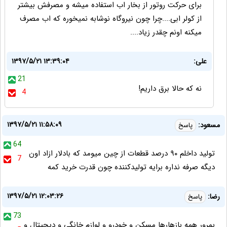
برای حرکت روتور از بخار اب استفاده میشه و مصرفش بیشتر
از کولر ابی....چرا چون نیروگاه نوشابه نمیخوره که اب مصرف
میکنه اونم چقدر زیاد....
علی:
۱۳۹۷/۵/۲۱ ۱۳:۳۹:۰۴
21
نه که حالا برق داریم!
4
۱۳۹۷/۵/۲۱ ۱۱:۵۸:۰۹
مسعود:
پاسخ
64
تولید داخلم ۹۰ درصد قطعات از چین میومد که بادلار ازاد اون
7
دیگه صرفه نداره برایه تولیدکننده چون قدرت خرید کمه
۱۳۹۷/۵/۲۱ ۱۲:۰۳:۲۶
رضا:
پاسخ
73
بمرور همه بازهارها مسکن و خودرو و لوازم خانگی و دیجیتال و