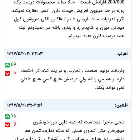
200/000 افزایش قیمت - حالا بماند محصولات درشت یک
روزه در حد میلیون افزایش قیمت دارن. کسی نظارت نمیکنه.
اگرم تعزیرات میاد بازرسی با دوتا فاکتور الکی سروشون گول
میمالن میرن یا شایدم زد و بندی باشه من نمیدونم البته
همه درست کارن بعید میدونم.
اهراب:
۱۳۹۷/۵/۲۱ ۱۲:۳۴:۰۳
69
واردات, توليد, صنعت , تجارت, و در يك كلام كل اقتصاد
6
داره از هم مي پاشه ولي عوصش هيچ كسي هيچ غلطي
نمي تواند بكند.
افشین:
۱۳۹۷/۵/۲۱ ۱۳:۰۴:۵۹
16
تلخی ماجرا اینجاست که همه دارن دور خودشون
8
میچرخن. مثل کندوی عسلی که ملکه نداره.دشمن هم
بهشون زده .هیاهو و سراسیمگی و آشفتگی یکی داره عسل