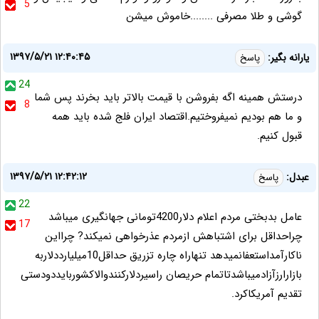
5
گوشی و طلا مصرفی ........خاموش میشن
۱۳۹۷/۵/۲۱ ۱۲:۴۰:۴۵
یارانه بگیر:
پاسخ
24
درستش همینه اگه بفروشن با قیمت بالاتر باید بخرند پس شما
8
و ما هم بودیم نمیفروختیم.اقتصاد ایران فلج شده باید همه
قبول کنیم.
۱۳۹۷/۵/۲۱ ۱۲:۴۲:۱۲
عبدل:
پاسخ
22
عامل بدبختی مردم اعلام دلار4200تومانی جهانگیری میباشد
17
چراحداقل برای اشتباهش ازمردم عذرخواهی نمیکند? چرااین
ناکارآمداستعفانمیدهد تنهاراه چاره تزریق حداقل10میلیارددلاربه
بازارارزآزادمیباشدتاتمام حریصان راسیردلارکنندوالاکشوربایددودستی
تقدیم آمریکاکرد.