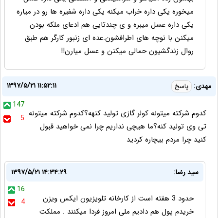
میخوره یکی داره خراب میکنه یکی داره شفیره ها رو در میاره
یکی داره عسل میبره و ی چندتایی هم ادعای ملکه بودن
میکنن با نوچه های اطرافشون.عده ای زنبور کارگر هم طبق
روال زندگشیون حمالی میکنن و عسل میارن!!
۱۳۹۷/۵/۲۱ ۱۱:۵۲:۱۱
مهدی:
پاسخ
147
کدوم شرکته میتونه کولر گازی تولید کنهه؟کدوم شرکته میتونه
5
تی وی تولید کنه؟ما هیچی نداریم چرا نمی خواهید قبول
کنید چرا مردم بیچاره کردید
سید رضا:
۱۳۹۷/۵/۲۱ ۱۴:۳۴:۲۹
16
حدود 3 هفته است از کارخانه تلویزیون ایکس ویزن
4
خریدم پول هم دادیم ملی امروز فردا میکنند . مملکت