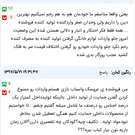
10
یعنی واقعا متاسفم ما خودمان هم به هم رحم نمیکنیم بهترین
6
دین را داریم ولی وجدان صفر واردکننده تولید کننده فروشنده
....همه فقط فکر احتکار و انبار و دلالی هستن شده این وضعیت
امروز جلو واردات لوازم خانگی گرفتن تولید کننده به مصرف کننده
رحم نکرد جلو واردات خودرو رو گرفتن اختلاف قیمت سر به فلک
کشید عجب روزگار بدی شده
۱۳۹۷/۵/۲۱ ۱۹:۳۱:۴۷
رنگین کمان:
پاسخ
4
من فروشنده ی عروسک واسباب بازی هستم.واردات رو ممنوع
4
کردن گفتن حمایت از تولید داخل .بااینکه تولیدداخل کمتراز یک
درصد اجناس رو درصنف ما شامل میشه گفتیم چشم....تا خواستیم
از محصولات داخلی حمایت کنیم همگی تعطیل شدن بخاطر
نبودمواد اولیه....تکلیف چیه؟کودکان چه تقصیری دارن؟الان زمان
بازیه نون بیار کباب ببره؟؟؟