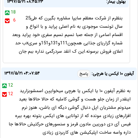
بهلول بیمار:
۱۳۹۷/۵/۲۱ ۰۸:۴۵:۲۳
18
بنظرم از شرکت معظم سایپا مشاوره بگیرن که طی25
6
سال تونست موجودی به نام اصلی پراید و با انواع و
اقسام اسامی از جمله صبا نسیم نسیم سفری خود پراید وبعد
شماره گزاریای جذابی همچون111و131و151و سریxب حد
اعلای فروش برسونه.این ک انقد سردرگمی نداره ببم جان
۱۳۹۷/۵/۲۱ ۰۴:۰۷:۵۴
آیفون ۱۰ ایکس یا هرچی:
پاسخ
12
به نظرم آیفون ۱۰ یا ایکس یا هرچی میخوایین اسمشو‌بزارید
12
اینقدر از زمان جلو هست و گوشی کاملیه که حالا حالاها بعید
میدونم مشتریان اپل دنبال گوشی دیگه ای باشن، هنوز نرم
افزارهای زیادی مونده که از توانایی های ایکس بتونه بهره ببره
فیس آی دی دوربین مادون قرمز و سنسورهای حرکتیش حالاها جا
داره واسه ساخت اپلیکیشن های کاربردی زیادی