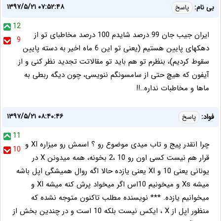
۱۳۹۷/۵/۲۱ ۰۷:۵۲:۴۸
بی نام:
پاسخ
12
ایران جیب جان 99 درصد شایدم 100 درصد مخاطبای تو از
9
دهکهای پایین هستیم (یعنی تو این 6 ماه اخیر به دسته پایین
سقوط کردیم)، بنظرم تو هم باید تو مقالاتت تجدید نظر کنی و از
آیفون که هیچ حتی از سامسونگم ننویسی، چون دیگه ربطی به
ماها و مخاطبات نداره..!!
۱۳۹۷/۵/۲۱ ۰۸:۴۰:۴۶
فواد:
پاسخ
11
چرا انقدر پیج و تاب میدی موضوع رو ؟ اسمش رو میزاره XI و
10
قرار هم نیست کسی اون رو 10 ،2 بخونه، همه میدونن X در
یونانی یعنی 10 و XI یعنی یازده حالا اگه روال همیشگی اپل باشه
میشه Xs و میخونیم 10اس اگر میخواد پرش کنه میشه XI و
میخوانیم یازده. *** نویسنده مطلب تاکنون متوجه نشده که
منظور اپل از X ، ایکس نیست بلکه 10 است و در چندین بخش از