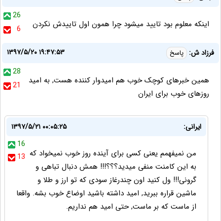
26
اینکه معلوم بود تایید میشود چرا همون اول تاییدش نکردن
6
۱۳۹۷/۵/۲۰ ۱۹:۴۷:۵۳
فرزاد ش:
پاسخ
28
همین خبرهای کوچک خوب هم امیدوار کننده هست, به امید
21
روزهای خوب برای ایران
ایرانی:
۱۳۹۷/۵/۲۱ ۰۰:۰۵:۲۵
16
من نمیفهمم یعنی کسی برای آینده روز خوب نمیخواد که
13
به این کامنت منفی میدید؟؟؟!!! همش دنبال تباهی و
گرونی!!! ول کنید اون چندرغاز سودی که تو ارز و طلا و
ماشین قراره ببرید, امید داشته باشید اوضاع خوب بشه. واقعا
از ماست که بر ماست, حتی امید هم نداریم.