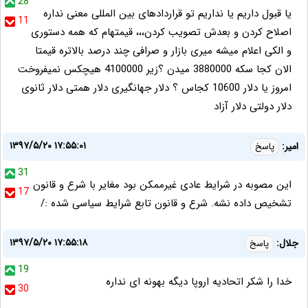
28
یا قبول داریم یا نداریم تو قراردادهای بین المللی معنی نداره
11
اصلاح کردن و بعدش تصویب کردن،،، قیمتهام که همه دستوری
و الکی اعلام میشه میری بازار و صرافی چند درصد بالاتره قیمتا
الان کجا سکه 3880000 میدن ؟زیر 4100000 هیچکس نمیفروخت
امروز یا دلار 10600 کجاس ؟ دلار جهانگیری دلار همتی دلار ثانوی
دلار دولتی دلار آزاد
۱۳۹۷/۵/۲۰ ۱۷:۵۵:۰۱
امیر:
پاسخ
31
این مصوبه در شرایط عادی غیرممکن بود مغایر با شرع و قانون
17
تشخیص داده نشه. شرع و قانون تابع شرایط سیاسی شده :/
۱۳۹۷/۵/۲۰ ۱۷:۵۵:۱۸
جلال:
پاسخ
19
خدا را شکر اتحادیه اروپا دیگه بهونه ای نداره
30