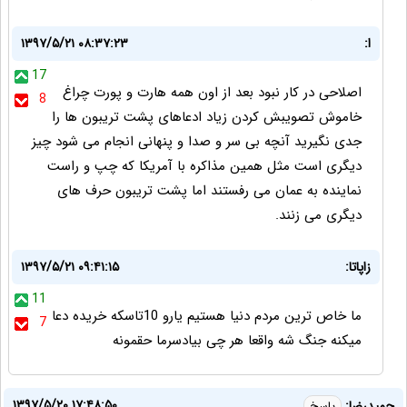
ا:
۱۳۹۷/۵/۲۱ ۰۸:۳۷:۲۳
17
اصلاحی در کار نبود بعد از اون همه هارت و پورت چراغ
8
خاموش تصویبش کردن زیاد ادعاهای پشت تریبون ها را
جدی نگیرید آنچه بی سر و صدا و پنهانی انجام می شود چیز
دیگری است مثل همین مذاکره با آمریکا که چپ و راست
نماینده به عمان می رفستند اما پشت تریبون حرف های
دیگری می زنند.
زاپاتا:
۱۳۹۷/۵/۲۱ ۰۹:۴۱:۱۵
11
ما خاص ترین مردم دنیا هستیم یارو 10تاسکه خریده دعا
7
میکنه جنگ شه واقعا هر چی بیادسرما حقمونه
۱۳۹۷/۵/۲۰ ۱۷:۴۸:۵۰
حمیدرضا:
پاسخ